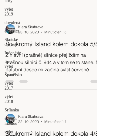
hory
výlet
2019
dovolená
Klara Skuhrava
expedice
23. 10. 2020
Minut čtení: 5
Skotské
Soukromý Island kolem dokola 5/8
ostrovy
Indonésie
Z hlavní (prašné) silnice přejíždím na
tip na
prašnou silnici č. 944 a v tom se to stane. Na
výlet
palubní desce mi začíná svítit červeně
Španělsko
symbol baterie.
výlet
2017
výlet
2018
Srílanka
Klara Skuhrava
cestuj s
22. 10. 2020
Minut čtení: 4
mámou
výlet
Soukromý Island kolem dokola 4/8