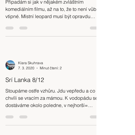
Připadám si jak v nějakém zvláštním
komediálním filmu, až na to, že to není vůbec
vtipné. Místní leopard musí být opravdu
velký exhibicionis
Klara Skuhrava
7. 3. 2020
Minut čtení: 2
Srí Lanka 8/12
Stoupáme ostře vzhůru. Jdu vepředu a co
chvíli se vracím za mámou. K vodopádu se
dostáváme okolo poledne, v nejhorší=
nejteplejší denní dobu