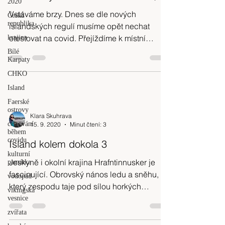
2020
Vstáváme brzy. Dnes se dle nových
Česká
republika
islandských regulí musíme opět nechat
otestovat na covid. Přejíždíme k místní
krajina
nemocnici, u které se tvoří
Bílé
Karpaty
CHKO
Island
Faerské
ostrovy
Klara Skuhrava
cestování
15. 9. 2020
Minut čtení: 3
během
covidu
Island kolem dokola 3
kulturní
Jeskyně i okolní krajina Hrafntinnusker je
památka
fascinující. Obrovský nános ledu a sněhu,
vodopád
který zespodu taje pod sílou horkých
vikingská
pramenů. Ohříváme
vesnice
zvířata