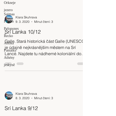
Orkneje
jezero
Saimaa
Klara Skuhrava
Finsko
9. 3. 2020
Minut čtení: 3
Pelopones
Srí Lanka 10/12
Řecko
Galle. Stará historická část Galle (UNESCO)
Antika
je údajně nejkrásnějším městem na Srí
Památky
Lance. Najdete tu nádherné koloniální domy
Athény
z období...
jeskyně
Klara Skuhrava
8. 3. 2020
Minut čtení: 3
Srí Lanka 9/12