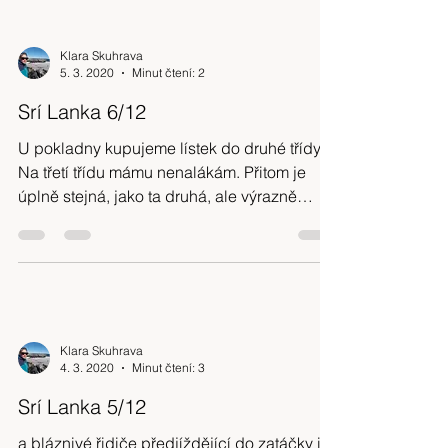
Klara Skuhrava
5. 3. 2020
Minut čtení: 2
Srí Lanka 6/12
U pokladny kupujeme lístek do druhé třídy.
Na třetí třídu mámu nenalákám. Přitom je
úplně stejná, jako ta druhá, ale výrazně
levnější...
Klara Skuhrava
4. 3. 2020
Minut čtení: 3
Srí Lanka 5/12
a bláznivé řidiče předjíždějící do zatáčky i