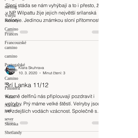
Sloní stáda se nám vyhýbají a to i přesto, že
surfing
v NP Wilpattu žije jejich největší srílanská
Vnější
kolonie. Jedinou známkou sloní přítomnosti
Hebridy
jsou
Camino
Frances
Francouzské
camino
camino
Portugalské
Klara Skuhrava
camino
10. 3. 2020
Minut čtení: 3
Camino
na
Srí Lanka 11/12
Finisteru
Kromě delfínů nás připlouvají pozdravit i
Wales
velryby. Prý máme velké štěstí. Velryby jsou
Národní
ve zdejších vodách vzácnost. Společně s
park
námi pozoruje
sever
Skotska
Shetlandy