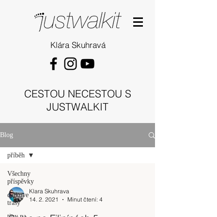
Klára Skuhravá
CESTOU NECESTOU S
JUSTWALKIT
Blog
příběh
Všechny
příspěvky
Klara Skuhrava
dalkove
14. 2. 2021
Minut čtení: 4
trasy
tipy na