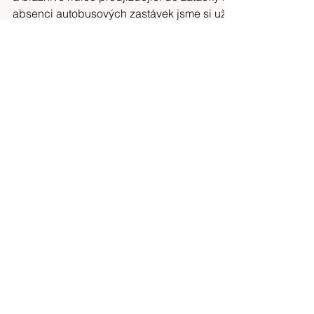
absenci autobusových zastávek jsme si už
dávno zvykly. V Dambulle je klid. Batohy
necháváme...
Klara Skuhrava
3. 3. 2020
Minut čtení: 3
Srí Lanka 4/12
Hrčení autobusu přeřvává ještě hlasitější
srílanské hity. Nad čelním sklem má řidič
vyvěšený vybledlý obrázek Ježíše a hned
vedle něj pak...