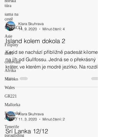
horská
túra
sama na
cestě
Klara Skuhrava
UNESCO
14. 9. 2020
Minut čtení: 4
Asie
Island kolem dokola 2
Filipíny
Kerid se nachází přibližně padesát kilometrů
moře
na jih od Gullfossu. Jedná se o překrásný
cestování
kráter, ve kterém je modré jezírko. Na rozdíl
Afrika
od...
Maroko
Wales
GR221
Mallorka
Kanárské
Klara Skuhrava
ostrovy
11. 3. 2020
Minut čtení: 2
Tenerife
Srí Lanka 12/12
paragliding