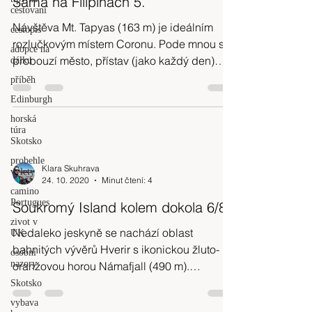
Sama na Filipínách 5.
cestovani
Návštěva Mt. Tapyas (163 m) je ideálním
cestopis
rozlučkovým místem Coronu. Pode mnou se
adopce na
probouzí město, přístav (jako každý den)
dálku
začínají okupovat
příběh
Edinburgh
horská
túra
Skotsko
probehle
Klara Skuhrava
vylety
24. 10. 2020
Minut čtení: 4
camino
Portugues
Soukromý Island kolem dokola 6/8
zivot v
Nedaleko jeskyně se nachází oblast
UK
bahnitých vývěrů Hverir s ikonickou žluto-
osobni
nazory
oranžovou horou Námafjall (490 m).
Parkujeme a div že nám vítr
Skotsko
vybava