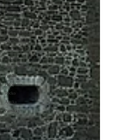
camino
Camino na
Finisteru
Wales
Národní park
sever Skotska
Shetlandy
Orkneje
jezero Saimaa
Finsko
Pelopones
Řecko
Antika
Památky
Athény
jeskyně