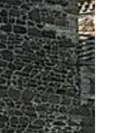
Afrika
Maroko
Wales
GR221
Mallorka
Kanárské
ostrovy
Tenerife
paragliding
surfing
Vnější
Hebridy
Camino
Frances
Francouzské
camino
camino
Portugalské