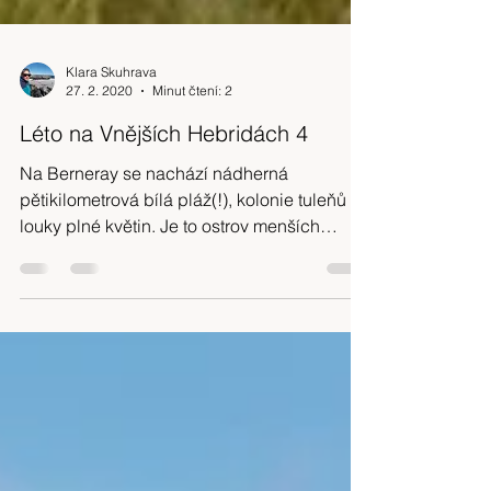
Klara Skuhrava
27. 2. 2020
Minut čtení: 2
Léto na Vnějších Hebridách 4
Na Berneray se nachází nádherná
pětikilometrová bílá pláž(!), kolonie tuleňů i
louky plné květin. Je to ostrov menších
rozměrů, který obejde