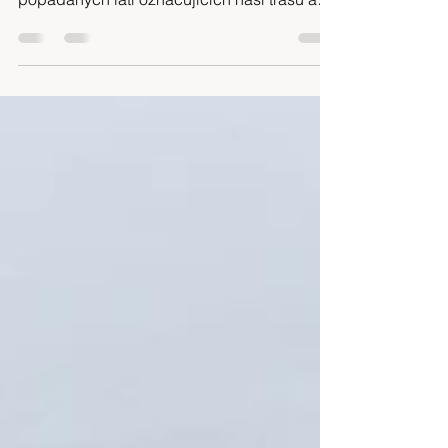
rašelinné krajiny. Procházíme okolo
popadaných latí označujících naší trasu a
po hodině se dostáváme