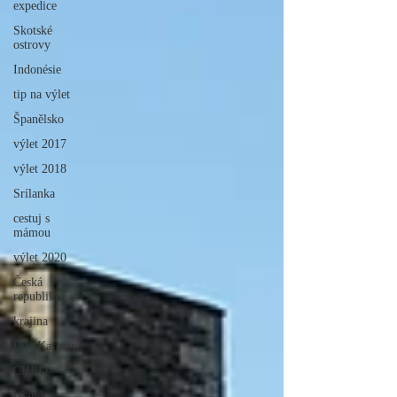
expedice
Skotské
ostrovy
Indonésie
tip na výlet
Španělsko
výlet 2017
výlet 2018
Srílanka
cestuj s
mámou
výlet 2020
Česká
republika
krajina
Bílé Karpaty
CHKO
Island