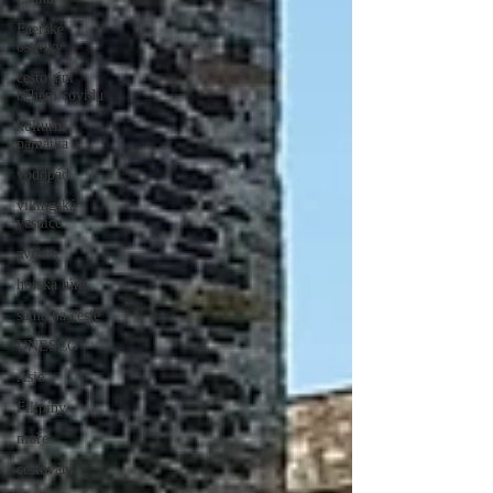
Faerské
ostrovy
cestování
během covidu
kulturní
památka
vodopád
vikingská
vesnice
zvířata
horská túra
sama na cestě
UNESCO
Asie
Filipíny
moře
cestování