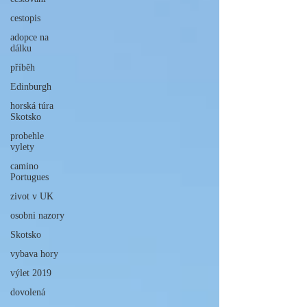
cestopis
adopce na
dálku
příběh
Edinburgh
horská túra
Skotsko
probehle
vylety
camino
Portugues
zivot v UK
osobni nazory
Skotsko
vybava hory
výlet 2019
dovolená