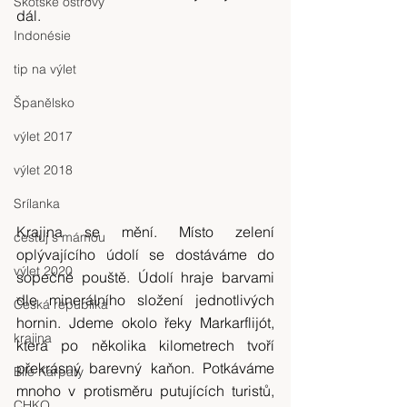
Skotské ostrovy
dál.
Indonésie
tip na výlet
Španělsko
výlet 2017
výlet 2018
Srílanka
Krajina se mění. Místo zelení 
cestuj s mámou
oplývajícího údolí se dostáváme do 
výlet 2020
sopečné pouště. Údolí hraje barvami 
dle minerálního složení jednotlivých 
Česká republika
hornin. Jdeme okolo řeky Markarflijót, 
krajina
která po několika kilometrech tvoří 
překrásný barevný kaňon. Potkáváme 
Bílé Karpaty
mnoho v protisměru putujících turistů, 
CHKO