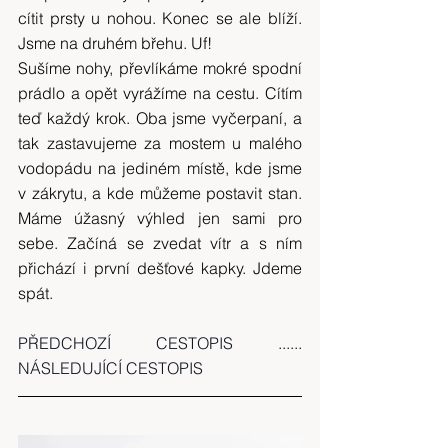
cítit prsty u nohou. Konec se ale blíží. 
Jsme na druhém břehu. Uf!
Sušíme nohy, převlíkáme mokré spodní 
prádlo a opět vyrážíme na cestu. Cítím 
teď každý krok. Oba jsme vyčerpaní, a 
tak zastavujeme za mostem u malého 
vodopádu na jediném místě, kde jsme 
v zákrytu, a kde můžeme postavit stan. 
Máme úžasný výhled jen sami pro 
sebe. Začíná se zvedat vítr a s ním 
přichází i první dešťové kapky. Jdeme 
spát.
PŘEDCHOZÍ CESTOPIS
 ...... 
NÁSLEDUJÍCÍ CESTOPIS