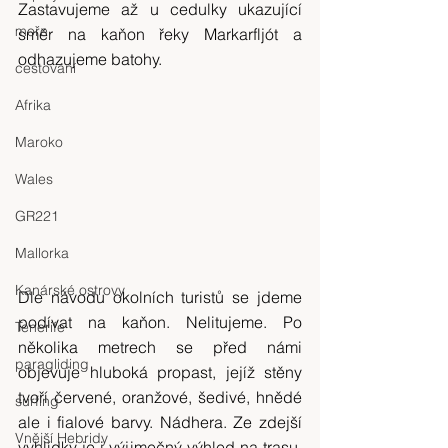
Zastavujeme až u cedulky ukazující 
moře
směr na kaňon řeky Markarfljót a 
odhazujeme batohy.
cestování
Afrika
Maroko
Wales
GR221
Mallorka
Kanárské ostrovy
Dle návodu okolních turistů se jdeme 
podívat na kaňon. Nelitujeme. Po 
Tenerife
několika metrech se před námi 
paragliding
objevuje hluboká propast, jejíž stěny 
tvoří červené, oranžové, šedivé, hnědé 
surfing
ale i fialové barvy. Nádhera. Ze zdejší 
Vnější Hebridy
vyhlídky je i výjimečný výhled na trasu, 