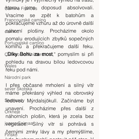
kterou jsme doposud absolvovali. 
Camino Frances
Vracíme se zpět k batohům a 
Francouzské camino
pokračujeme vzhůru až do úrovně další 
náhorní plošiny. Procházíme okolo 
camino
pomalu erodujících zbytků sopečných 
Portugalské camino
komínů a překračujeme další řeku. 
„
Díky Bohu za most
,“ pomyslím si při 
Camino na Finisteru
pohledu na dravou bílou ledovcovou 
Wales
řeku pod námi.
Národní park
I přes občasné mrholení a silný vítr 
sever Skotska
máme překrásný výhled na obrovský 
Shetlandy
ledovec Mýrdalsjökull. Začínáme být 
unavení. Procházíme přes další z 
Orkneje
náhorních plošin, která je zcela bez 
jezero Saimaa
vegetace. Silný vítr si pohrává s 
černými zrnky lávy a my přemýšlíme, 
Finsko