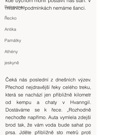
kde bychom mohli postavit náš stan. V 
Pelopones
místních podmínkách nemáme šanci.
Řecko
Antika
Památky
Athény
jeskyně
Čeká nás poslední z dnešních výzev. 
Přechod nejdravější řeky celého treku, 
která se nachází jen přibližně kilometr 
od kempu a chaty v Hvanngil. 
Dostáváme se k řece. „Rozhodně 
nechoďte napřímo. Auta vymlela zdejší 
brod tak, že vám voda bude sahat po 
prsa. Jděte přibližně sto metrů proti 