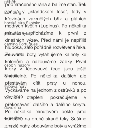
příběh
podmračeného rána a balíme stan. Trek 
začíná v „islandském lese“, tedy v 
Edinburgh
křovinách zakrnělých bříz a pláních 
horská túra Skotsko
modrých květin (Lupinus). Po několika 
minutách přicházíme k první z 
probehle vylety
dnešních výzev. Před námi je nepříliš 
camino Portugues
hluboká, zato pořádně rozvětvená řeka. 
Zouváme boty, vytahujeme kalhoty ke 
zivot v UK
kolenům a nazouváme žabky. První 
osobni nazory
kroky v ledovcové řece jsou ještě 
snesitelné. Po několika dalších ale 
Skotsko
přestávám cítit prsty u nohou. 
vybava hory
Vyčkáváme na jednom z ostrůvků a po 
výlet 2019
chvilce oteplení pokračujeme v 
překonávání dalšího a dalšího koryta. 
dovolená
Po několika minutovém pekle jsme 
expedice
konečně na druhé straně řeky. Sušíme 
zmrzlé nohy, obouváme boty a vyrážíme 