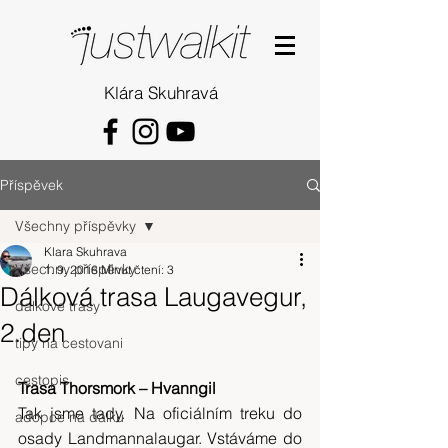
Klára Skuhravá
Příspěvek
Všechny příspěvky
Klara Skuhrava
Všechny příspěvky
1. 9. 2016
Minut čtení: 3
Dálková trasa Laugavegur,
dalkove trasy
2.den
tipy na cestovani
cestopis
Trasa Thorsmork – Hvanngil 
Tak jsme tady. Na oficiálním treku do 
adopce na dálku
osady Landmannalaugar. Vstáváme do 