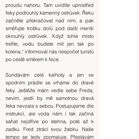
proudu nahoru. Tam uvidíte uprostřed 
řeky podlouhlý kamenný ostrůvek. Řeku 
začněte překračovat nad ním, a pak 
směřujte trošku dolů pod další menší 
okrouhlý ostrůvek. Když tohle místo 
trefíte, vodu budete mít jen tak po 
kolena,“ informoval nás nespočet turistů 
po cestě směrem k řece.
Sundávám celé kalhoty a jen ve 
spodním prádle se vrháme do dravé 
řeky. Ještěže mám vedle sebe Freda, 
nevím, jestli by mě samotnou dravá 
řeka nevzala s sebou. Postupujeme dle 
instrukcí, ale voda nám i tak začíná 
sahat nejdříve po stehna, poté až k 
zadku. Fred ztrácí svou žabku. Naše 
tempo se tedy zpomaluje. Přestávám 