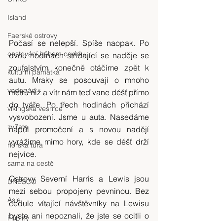
Island
Faerské ostrovy
Počasí se nelepší. Spíše naopak. Po 
cestování během covidu
dvou hodinách střídající se naděje se 
zoufalstvím konečně otáčíme zpět k 
kulturní památka
autu. Mraky se posouvají o mnoho 
vodopád
metrů níž a vítr nám teď vane déšť přímo 
do tváře. Po třech hodinách přichází 
vikingská vesnice
vysvobození. Jsme u auta. Nasedáme 
zvířata
napůl promočení a s novou nadějí 
vyrážíme mimo hory, kde se déšť drží 
horská túra
nejvíce.
sama na cestě
Ostrovy Severní Harris a Lewis jsou 
UNESCO
mezi sebou propojeny pevninou. Bez 
Asie
cedule vítající návštěvníky na Lewisu 
byste ani nepoznali, že jste se ocitli o 
Filipíny