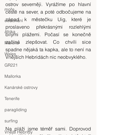
ostrov severněji. Vyrážíme po hlavní 
moře
cestě na sever, a poté odbočujeme na 
západ k městečku Uig, které je 
cestování
proslaveno překrásnými rozlehlými 
Afrika
bílými plážemi. Počasí se konečně 
začíná zlepšovat. Co chvíli sice 
Maroko
spadne nějaká ta kapka, ale to není na 
Wales
Vnějších Hebridách nic neobvyklého.
GR221
Mallorka
Kanárské ostrovy
Tenerife
paragliding
surfing
Na pláži jsme téměř sami. Doprovod 
Vnější Hebridy