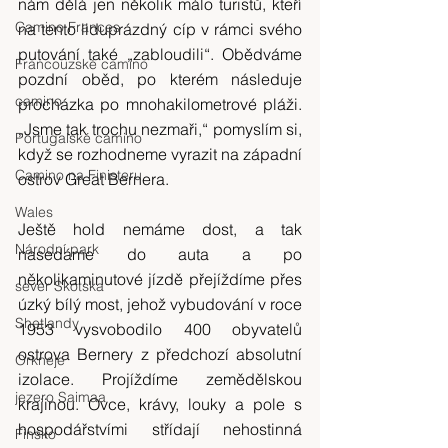
nám dělá jen několik málo turistů, kteří 
Camino Frances
na tento liduprázdný cíp v rámci svého 
putování také „zabloudili“. Obědváme 
Francouzské camino
pozdní oběd, po kterém následuje 
camino
procházka po mnohakilometrové pláži. 
„Jsme tak trochu nezmaři,“ pomyslím si, 
Portugalské camino
když se rozhodneme vyrazit na západní 
Camino na Finisteru
ostrov Great Bernera.
Wales
Ještě hold nemáme dost, a tak 
Národní park
nasedáme do auta a po 
několikaminutové jízdě přejíždíme přes 
sever Skotska
úzký bílý most, jehož vybudování v roce 
Shetlandy
1953 vysvobodilo 400 obyvatelů 
ostrova Bernery z předchozí absolutní 
Orkneje
izolace. Projíždíme zemědělskou 
jezero Saimaa
krajinou. Ovce, krávy, louky a pole s 
hospodářstvími střídají nehostinná 
Finsko