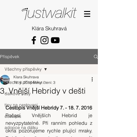
Klára Skuhravá
Příspěvek
Všechny příspěvky
Klara Skuhrava
Všechny příspěvky
16. 8. 2016
Minut čtení: 3
3. Vnější Hebridy v dešti
dalkove trasy
tipy na cestovani
Cestopis Vnější Hebridy 7. - 18. 7. 2016
Počasí Vnějších Hebrid je 
cestopis
nevyzpytatelné. Při ranním pohledu z 
adopce na dálku
okna pozorujeme rychle plující mraky. 