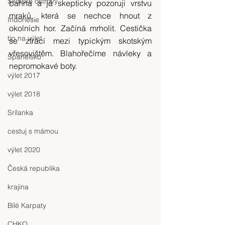
Skotské ostrovy
bahna a já skepticky pozoruji vrstvu 
mraků, která se nechce hnout z 
Indonésie
okolních hor. Začíná mrholit. Cestička 
tip na výlet
se ztrácí mezi typickým skotským 
vřesovištěm. Blahořečíme návleky a 
Španělsko
nepromokavé boty.
výlet 2017
výlet 2018
Srílanka
cestuj s mámou
výlet 2020
Česká republika
krajina
Bílé Karpaty
CHKO