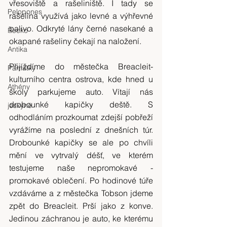
vřesoviště a rašeliniště. I tady se 
Pelopones
rašelina využívá jako levné a výhřevné 
palivo. Odkryté lány černé nasekané a 
Řecko
okapané rašeliny čekají na naložení.
Antika
Přijíždíme do městečka Breacleit- 
Památky
kulturního centra ostrova, kde hned u 
Athény
školy parkujeme auto. Vítají nás 
drobounké kapičky deště. S 
jeskyně
odhodláním prozkoumat zdejší pobřeží 
vyrážíme na poslední z dnešních túr. 
Drobounké kapičky se ale po chvíli 
mění ve vytrvalý déšť, ve kterém 
testujeme naše nepromokavé - 
promokavé oblečení. Po hodinové túře 
vzdáváme a z městečka Tobson jdeme 
zpět do Breacleit. Prší jako z konve. 
Jedinou záchranou je auto, ke kterému 