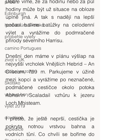
Dobře víme, že za hodinu nebo za půl 
příběh
hodiny může být už situace na obloze 
Edinburgh
úplně jiná. A tak s nadějí na lepší 
počasí balíme batůžky na celodenní 
horská túra Skotsko
výlet a vyrážíme do podmračené 
probehle vylety
přírody severního Harrisu.
camino Portugues
Dnešní den máme v plánu výšlap na 
zivot v UK
nejvyšší vrcholek Vnějších Hebrid – An 
osobni nazory
Cliseam, 799 m. Parkujeme v úžině 
mezi kopci a vyrážíme po neznačené, 
Skotsko
podmáčené cestičce okolo potoka 
vybava hory
Abhainn Scaladail vzhůru k jezeru 
Loch Mhisteam.
výlet 2019
dovolená
I přesto, že ještě neprší, cestička je 
pokryta notnou vrstvou bahna a 
expedice
vodních tůní. Co chvíli se boříme do 