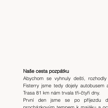
Naše cesta pozpátku
Abychom se vyhnuly dešti, rozhodly
Fisterry jsme tedy dojely autobusem 
Trasa 81 km nám trvala tři-čtyři dny.
První den jsme se po příjezdu do 
procházkovým tempem k majáku a oceán