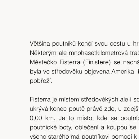
Většina poutníků končí svou cestu u h
Některým ale mnohasetkilometrová trasa 
Městečko Fisterra (Finistere) se nach
byla ve středověku objevena Amerika, b
pobřeží.
Fisterra je místem středověkých ale i 
ukrývá konec poutě právě zde, u zdejšíh
0,00 km. Je to místo, kde se poutníci
poutnické boty, oblečení a koupou se 
všeho starého má poutníkovi pomoci k př