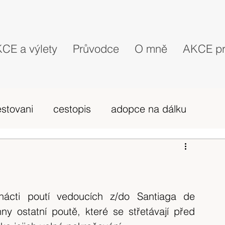
CE a výlety
Průvodce
O mně
AKCE pr
estovani
cestopis
adopce na dálku
probehle vylety
camino Portugues
vybava hory
výlet 2019
dovolená
nácti poutí vedoucích z/do Santiaga de 
 ostatní poutě, které se střetávají před 