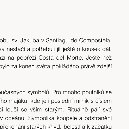
robu sv. Jakuba v Santiagu de Compostela. 
nestačí a potřebují jít ještě o kousek dál. 
ází na pobřeží Costa del Morte. Ještě než 
ylo za konec světa pokládáno právě zdejší 
současných symbolů. Pro mnoho poutníků se 
o majáku, kde je i poslední milník s číslem 
 loučí se vším starým. Rituálně pálí své 
v oceánu. Symbolika koupele a odstranění 
ekonání starých křivd, bolestí a k začátku 