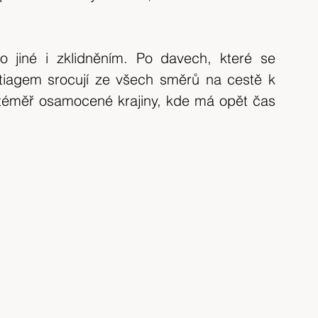
 jiné i zklidněním. Po davech, které se 
tiagem srocují ze všech směrů na cestě k 
 téměř osamocené krajiny, kde má opět čas 