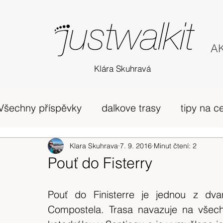
AK
Klára Skuhravá
Všechny příspěvky
dalkove trasy
tipy na c
příběh
Edinburgh
Klara Skuhrava
7. 9. 2016
horská túra Skotsko
Minut čtení: 2
Pouť do Fisterry
zivot v UK
osobni nazory
Skotsko
Pouť do Finisterre je jednou z dva
Compostela. Trasa navazuje na všechny