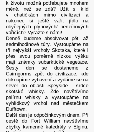
k životu možná potřebujete mnohem
méně, než se zdá? Užít si klid
v chatičkách mimo civilizaci a
nakonec si ještě vařit jídlo na
obyčejných plynových/ benzínových
vařičích? Vyrazte s námi!
Denně budeme absolvovat pěti až
sedmihodinové túry. Vystoupáme na
tři nejvyšší vrcholy Skotska, které i
přes svou poměrně nízkou výšku
mají známky subarktické vegetace.
Šestý den se dostaneme z
Cairngorms zpět do civilizace, kde
dokoupíme vybavení a vydáme se na
sever do oblasti Speyside - srdce
skotské whisky. Zde navštívíme
palírnu whisky a vystoupáme na
vyhlídkový vrchol nad městečkem
Dufftown.
Další den je odpočinkovým dnem. Při
cestě do Fort William navštívíme
zbytky kamenné katedrály v Elginu.