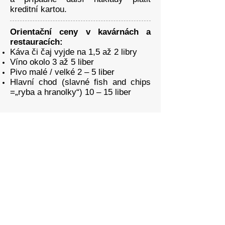
kreditní kartou.
Orientační ceny v kavárnách a
restauracích:
Káva či čaj vyjde na 1,5 až 2 libry
Víno okolo 3 až 5 liber
Pivo malé / velké 2 – 5 liber
Hlavní chod (slavné fish and chips
=„ryba a hranolky“) 10 – 15 liber
Výměna Českých Korun za Libry:
Výměnu peněž doporučuji zajistit
před výletem v ČR. Kurzy jsou
výrazně výhodnější u nás. Navíc ne
všude se dají České koruny během
cesty vyměnit. Téměř všude se ale
dá platit kreditní kartou, případně
vybrat peníze z
bankovního automatu.