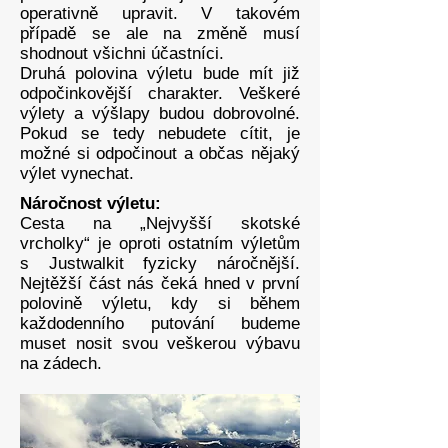
operativně upravit. V takovém
případě se ale na změně musí
shodnout všichni účastníci.
Druhá polovina výletu bude mít již
odpočinkovější charakter. Veškeré
výlety a výšlapy budou dobrovolné.
Pokud se tedy nebudete cítit, je
možné si odpočinout a občas nějaký
výlet vynechat.
Náročnost výletu:
Cesta na „Nejvyšší skotské
vrcholky“ je oproti ostatním výletům
s Justwalkit fyzicky náročnější.
Nejtěžší část nás čeká hned v první
polovině výletu, kdy si během
každodenního putování budeme
muset nosit svou veškerou výbavu
na zádech.