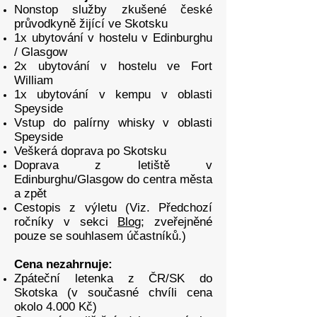
Nonstop služby zkušené české
průvodkyně žijící ve Skotsku
1x ubytování v hostelu v Edinburghu
/ Glasgow
2x ubytování v hostelu ve Fort
William
1x ubytování v kempu v oblasti
Speyside
Vstup do palírny whisky v oblasti
Speyside
Veškerá doprava po Skotsku
Doprava z letiště v
Edinburghu/Glasgow do centra města
a zpět
Cestopis z výletu (Viz. Předchozí
ročníky v sekci
Blog
; zveřejněné
pouze se souhlasem účastníků.)
Cena nezahrnuje:
Zpáteční letenka z ČR/SK do
Skotska (v současné chvíli cena
okolo 4.000 Kč)