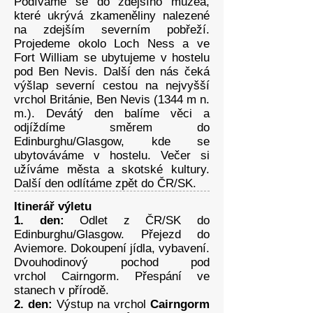
Podíváme se do zdejšího muzea,
které ukrývá zkameněliny nalezené
na zdejším severním pobřeží.
Projedeme okolo Loch Ness a ve
Fort William se ubytujeme v hostelu
pod Ben Nevis. Další den nás čeká
výšlap severní cestou na nejvyšší
vrchol Británie, Ben Nevis (1344 m n.
m.). Devátý den balíme věci a
odjíždíme směrem do
Edinburghu/Glasgow, kde se
ubytováváme v hostelu. Večer si
užíváme města a skotské kultury.
Další den odlítáme zpět do ČR/SK.
Itinerář výletu
1. den:
Odlet z ČR/SK do
Edinburghu/Glasgow. Přejezd do
Aviemore. Dokoupení jídla, vybavení.
Dvouhodinový pochod pod
vrchol Cairngorm. Přespání ve
stanech v přírodě.
2. den:
Výstup na vrchol
Cairngorm