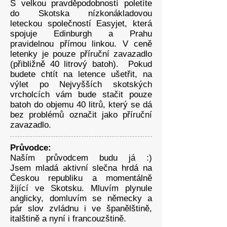
S velkou pravděpodobností poletíte
do Skotska nízkonákladovou
leteckou společností Easyjet, která
spojuje Edinburgh a Prahu
pravidelnou přímou linkou. V ceně
letenky je pouze příruční zavazadlo
(přibližně 40 litrový batoh). Pokud
budete chtít na letence ušetřit, na
výlet po Nejvyšších skotských
vrcholcích vám bude stačit pouze
batoh do objemu 40 litrů, který se dá
bez problémů označit jako příruční
zavazadlo.
Průvodce:
Naším průvodcem budu já :)
Jsem mladá aktivní slečna hrdá na
Českou republiku a momentálně
žijící ve Skotsku. Mluvím plynule
anglicky, domluvím se německy a
pár slov zvládnu i ve španělštině,
italštině a nyní i francouzštině.