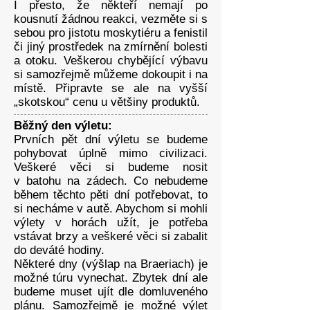
I přesto, že někteří nemají po
kousnutí žádnou reakci, vezměte si s
sebou pro jistotu moskytiéru a fenistil
či jiný prostředek na zmírnění bolesti
a otoku. Veškerou chybějící výbavu
si samozřejmě můžeme dokoupit i na
místě. Připravte se ale na vyšší
„skotskou“ cenu u většiny produktů.
Běžný den výletu:
Prvních pět dní výletu se budeme
pohybovat úplně mimo civilizaci.
Veškeré věci si budeme nosit
v batohu na zádech. Co nebudeme
během těchto pěti dní potřebovat, to
si necháme v autě. Abychom si mohli
výlety v horách užít, je potřeba
vstávat brzy a veškeré věci si zabalit
do deváté hodiny.
Některé dny (výšlap na Braeriach) je
možné túru vynechat. Zbytek dní ale
budeme muset ujít dle domluveného
plánu. Samozřejmě je možné výlet