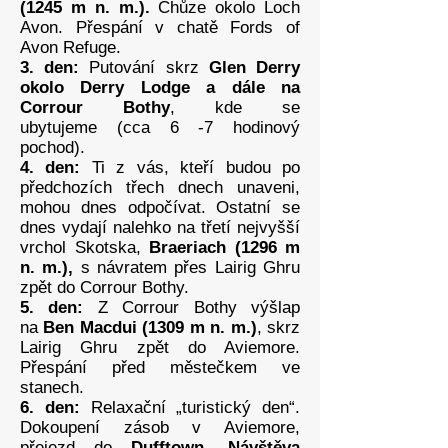
(1245 m n. m.).
Chůze okolo Loch
Avon. Přespání v chatě Fords of
Avon Refuge.
3. den:
Putování skrz
Glen Derry
okolo Derry Lodge a dále na
Corrour Bothy
, kde se
ubytujeme (cca 6 -7 hodinový
pochod).
4. den:
Ti z vás, kteří budou po
předchozích třech dnech unaveni,
mohou dnes odpočívat. Ostatní se
dnes vydají nalehko na třetí nejvyšší
vrchol Skotska,
Braeriach (1296 m
n. m.),
s návratem přes Lairig Ghru
zpět do Corrour Bothy.
5. den:
Z Corrour Bothy výšlap
na
Ben Macdui (1309 m n. m.)
, skrz
Lairig Ghru zpět do Aviemore.
Přespání před městečkem ve
stanech.
6. den:
Relaxační „turistický den“.
Dokoupení zásob v Aviemore,
přejezd do
Dufftown
.
Návštěva