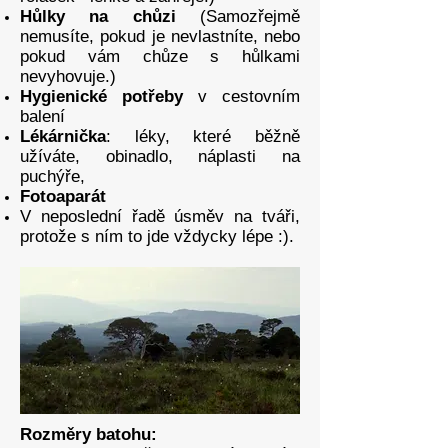
Hůlky na chůzi
(Samozřejmě
nemusíte, pokud je nevlastníte, nebo
pokud vám chůze s hůlkami
nevyhovuje.)
Hygienické potřeby
v cestovním
balení
Lékárnička
: léky, které běžně
užíváte, obinadlo, náplasti na
puchýře,
Fotoaparát
V neposlední řadě úsměv na tváři,
protože s ním to jde vždycky lépe :).
Rozměry batohu: