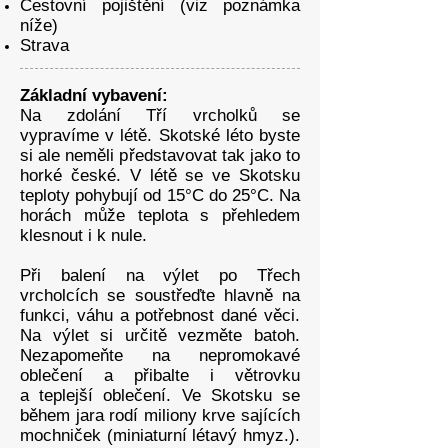
Cestovní pojištění (viz poznámka
níže)
Strava
Základní vybavení:
Na zdolání Tří vrcholků se
vypravíme v létě. Skotské léto byste
si ale neměli představovat tak jako to
horké české. V létě se ve Skotsku
teploty pohybují od 15°C do 25°C. Na
horách může teplota s přehledem
klesnout i k nule.
​Při balení na výlet po Třech
vrcholcích se soustřeďte hlavně na
funkci, váhu a potřebnost dané věci.
Na výlet si určitě vezměte batoh.
Nezapomeňte na nepromokavé
oblečení a přibalte i větrovku
a teplejší oblečení. Ve Skotsku se
během jara rodí miliony krve sajících
mochniček (miniaturní létavý hmyz.).