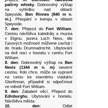
palírny whisky.
Dobrovolný výšlap
na vyhlídku nad oblastí
Speyside,
Ben Rinnes (840 m n.
m.)
. Přespání v kempu v oblasti
Speyside.
7. den:
Přejezd do
Fort William
.
Cestou návštěva katedrály a muzea
v Elginu, jezera Loch Ness, dle
časových možností můžeme zavítat i
do hradu Drumnadrochit. Ubytování
na dvě noci v hostelu v centru Fort
William.
8. den:
Dobrovolný výšlap na
Ben
Nevis (1344 m n. m)
severní
cestou. Kdo chce, může se vypravit
na cestu ke slavnému viaduktu
Glenfinnan, případně si odpočinout
ve městě Fort William.
9. den:
Zabalení věcí. Přejezd do
Edinburghu
. Ubytování v hostelu.
Návštěva města.
10. den:
Odlet