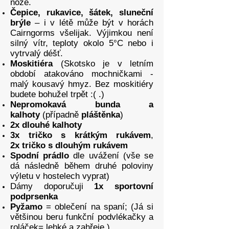
noze.
Čepice, rukavice, šátek, sluneční
brýle
– i v létě může být v horách
Cairngorms všelijak. Výjimkou není
silný vítr, teploty okolo 5°C nebo i
vytrvalý déšť.
Moskitié
ra
(Skotsko je v letním
období atakováno mochničkami -
malý
kousavý
hmyz. Bez moskitié
ry
budete bohužel trpět :( .)
Nepromokavá bunda a
kalhoty
(případně
pláštěnka
)
2x dlouhé kalhoty
3x tričko s krátkým rukávem
,
2x tričko s dlouhým rukávem
Spodní prádlo
dle uvážení (vše se
dá následně během druhé poloviny
výletu v hostelech vyprat)
Dámy doporučuji
1x sportovní
podprsenka
Pyžamo
= oblečení na spaní; (Já si
většinou beru funkční podvlékačky a
roláček= lehké a zahřeje.)