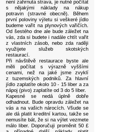
není zahrnuta strava, je nutné počítat
s nějakými náklady na nákup
potravin (stravné obecně). Během
první poloviny výletu si veškeré jídlo
budeme vařit na plynových vařičích.
Od šestého dne ale bude záležet na
vás, zda si budete i nadále chtít vařit
z vlastních zásob, nebo zda raději
využijete služeb skotských
restaurací.
Při návštěvě restaurace byste ale
měli počítat s výrazně vyššími
cenami, než na jaké jsme zvyklí
z tuzemských podniků. Za hlavní
jídlo zaplatíte okolo 10 - 15 liber a za
nápoj (pivo) zaplatíte od 3 do 5 liber.
Kapesné se nedá úplně dobře
odhadnout. Bude opravdu záležet na
vás a na vašich nárocích.​​ Všude se
ale dá platit kreditní kartou, takže se
nemusíte bát, že si na výlet vezmete
málo liber. Doporučuji proměnit 50 £
a případné další náklady platit