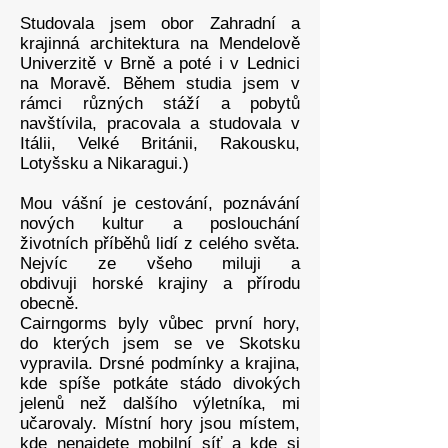
Studovala jsem obor Zahradní a
krajinná architektura na Mendelově
Univerzitě v Brně a poté i v Lednici
na Moravě. Během studia jsem v
rámci různých stáží a pobytů
navštívila, pracovala a studovala v
Itálii, Velké Británii, Rakousku,
Lotyšsku a Nikaragui.)
Mou vášní je cestování, poznávání
nových kultur a poslouchání
životních příběhů lidí z celého světa.
Nejvíc ze všeho miluji a
obdivuji horské krajiny a přírodu
obecně.
Cairngorms byly vůbec první hory,
do kterých jsem se ve Skotsku
vypravila. Drsné podmínky a krajina,
kde spíše potkáte stádo divokých
jelenů než dalšího výletníka, mi
učarovaly. Místní hory jsou místem,
kde nenajdete mobilní síť a kde si