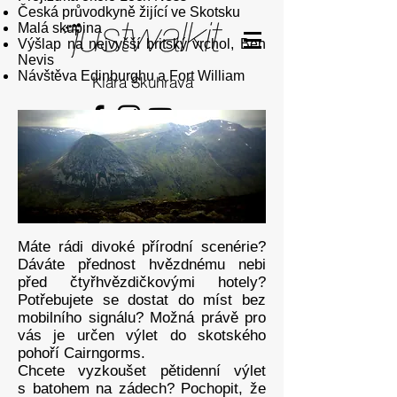
Česká průvodkyně žijící ve Skotsku
Malá skupina
Výšlap na nejvyšší britský vrchol, Ben
Nevis
Návštěva Edinburghu a Fort William
Klára Skuhravá
Máte rádi divoké přírodní scenérie?
Dáváte přednost hvězdnému nebi
před čtyřhvězdičkovými hotely?
Potřebujete se dostat do míst bez
mobilního signálu? Možná právě pro
vás je určen výlet do skotského
pohoří Cairngorms.
Chcete vyzkoušet pětidenní výlet
s batohem na zádech? Pochopit, že