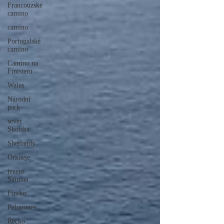
Francouzské
camino
camino
Portugalské
camino
Camino na
Finisteru
Wales
Národní
park
sever
Skotska
Shetlandy
Orkneje
jezero
Saimaa
Finsko
Pelopones
Řecko