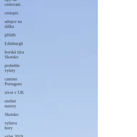
cestovani
cestopis
adopce na
dálku
příběh
Edinburgh
horská túra
Skotsko
probehle
vylety
camino
Portugues
zivot v UK
osobni
nazory
Skotsko
vybava
hory
výlet 2019