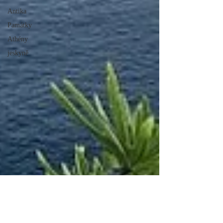
Antika
Památky
Athény
jeskyně