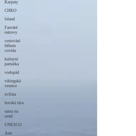
Karpaty
CHKO
Island
Faerské
ostrovy
cestování
během
covidu
kulturní
památka
vodopád
vikingská
vesnice
zvířata
horská túra
sama na
cestě
UNESCO
Asie