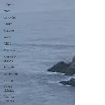
Filipíny
moře
cestování
Afrika
Maroko
Wales
GR221
Mallorka
Kanárské
ostrovy
Tenerife
paragliding
surfing
Vnější
Hebridy
Camino
Frances