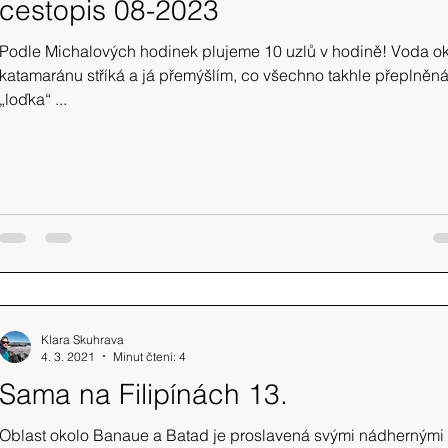
cestopis 08-2023
Podle Michalových hodinek plujeme 10 uzlů v hodině! Voda o
katamaránu stříká a já přemýšlím, co všechno takhle přeplněn
„loďka“ ...
Klara Skuhrava
4. 3. 2021
Minut čtení: 4
Sama na Filipínách 13.
Oblast okolo Banaue a Batad je proslavená svými nádhernými