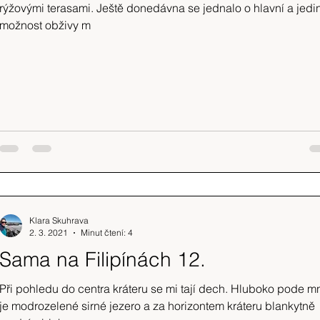
rýžovými terasami. Ještě donedávna se jednalo o hlavní a jedi
možnost obživy m
Klara Skuhrava
2. 3. 2021
Minut čtení: 4
Sama na Filipínách 12.
Při pohledu do centra kráteru se mi tají dech. Hluboko pode m
je modrozelené sirné jezero a za horizontem kráteru blankytně