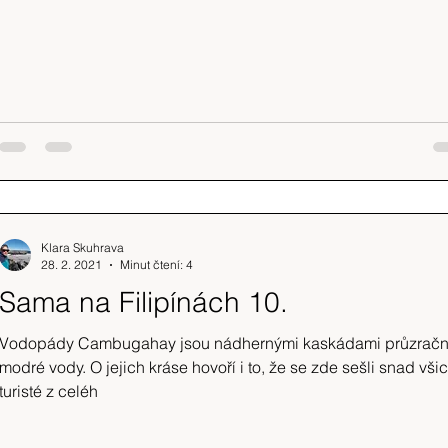
Klara Skuhrava
28. 2. 2021
Minut čtení: 4
Sama na Filipínách 10.
Vodopády Cambugahay jsou nádhernými kaskádami průzrač
modré vody. O jejich kráse hovoří i to, že se zde sešli snad vši
turisté z celéh