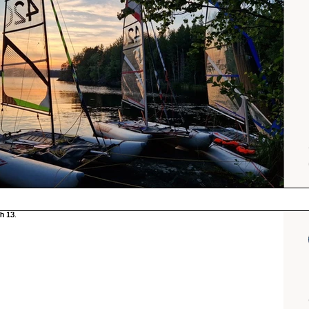
Srílanka
cestuj s mámou
Island