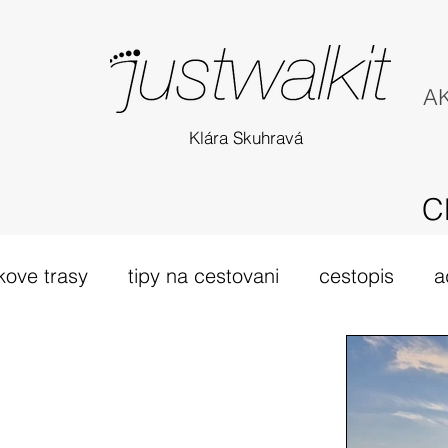
AK
Klára Skuhravá
C
kove trasy
tipy na cestovani
cestopis
a
túra Skotsko
probehle vylety
camino Portu
tsko
vybava hory
výlet 2019
dovolená