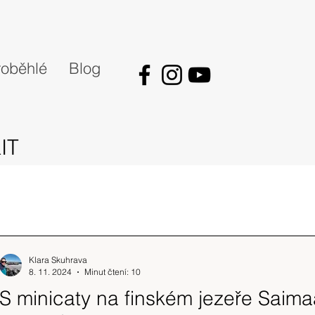
oběhlé
Blog
IT
Klara Skuhrava
8. 11. 2024
Minut čtení: 10
S minicaty na finském jezeře Saima