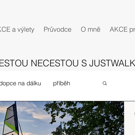
CE a výlety
Průvodce
O mně
AKCE pr
ESTOU NECESTOU S JUSTWALK
dopce na dálku
příběh
gues
zivot v UK
expedice
Skotské ostrovy