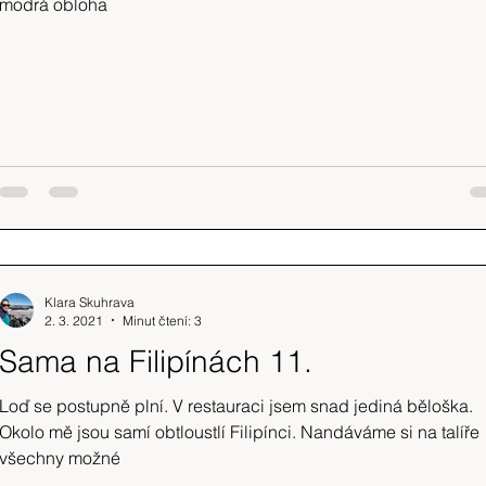
modrá obloha
Klara Skuhrava
2. 3. 2021
Minut čtení: 3
Sama na Filipínách 11.
Loď se postupně plní. V restauraci jsem snad jediná běloška.
Okolo mě jsou samí obtloustlí Filipínci. Nandáváme si na talíře
všechny možné