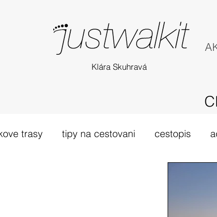
AK
Klára Skuhravá
C
kove trasy
tipy na cestovani
cestopis
a
túra Skotsko
probehle vylety
camino Portu
tsko
vybava hory
výlet 2019
dovolená