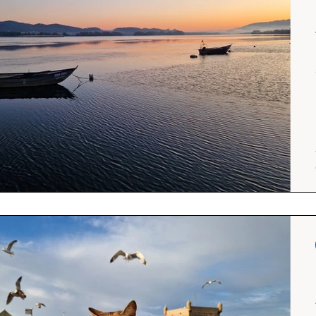
Srílanka
cestuj s mámou
Island