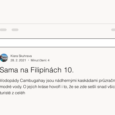
Klara Skuhrava
28. 2. 2021
Minut čtení: 4
Sama na Filipínách 10.
Vodopády Cambugahay jsou nádhernými kaskádami průzrač
modré vody. O jejich kráse hovoří i to, že se zde sešli snad vši
turisté z celéh