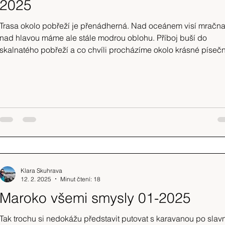
2025
Trasa okolo pobřeží je přenádherná. Nad oceánem visí mračna
nad hlavou máme ale stále modrou oblohu. Příboj buší do
skalnatého pobřeží a co chvíli procházíme okolo krásné píseč
pláže, na kterou by si člověk nejradši lehl.
Klara Skuhrava
12. 2. 2025
Minut čtení: 18
Maroko všemi smysly 01-2025
Tak trochu si nedokážu představit putovat s karavanou po slav