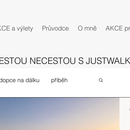
CE a výlety
Průvodce
O mně
AKCE pr
ESTOU NECESTOU S JUSTWALK
dopce na dálku
příběh
gues
zivot v UK
expedice
Skotské ostrovy