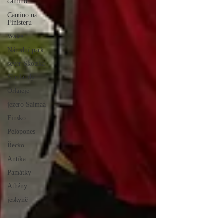
camino
Camino na
Finisteru
Wales
Národní park
sever Skotska
Shetlandy
Orkneje
jezero Saimaa
Finsko
Pelopones
Řecko
Antika
Památky
Athény
jeskyně