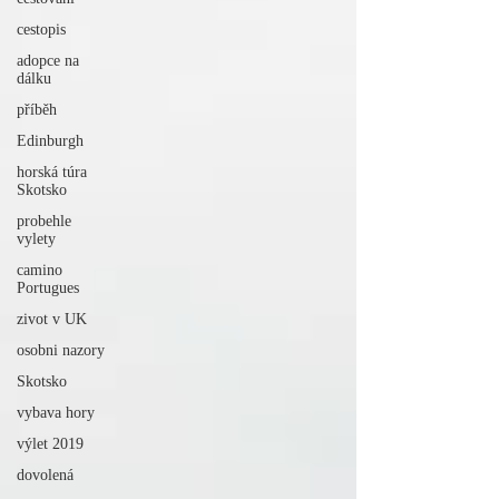
cestopis
adopce na
dálku
příběh
Edinburgh
horská túra
Skotsko
probehle
vylety
camino
Portugues
zivot v UK
osobni nazory
Skotsko
vybava hory
výlet 2019
dovolená