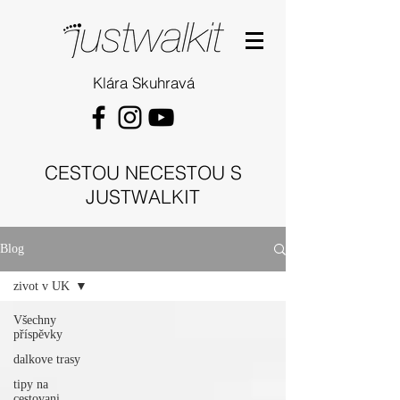
Klára Skuhravá
CESTOU NECESTOU S
JUSTWALKIT
Blog
zivot v UK
Všechny
příspěvky
dalkove trasy
tipy na
cestovani