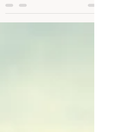
tak s každou další hodinou rozvernější a
rozvernějš