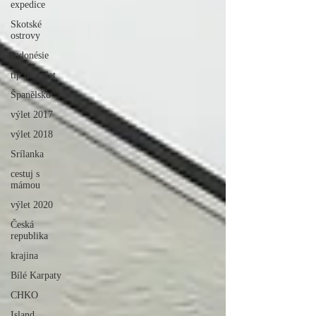
expedice
Skotské
ostrovy
Indonésie
tip na výlet
Španělsko
výlet 2017
výlet 2018
Srílanka
cestuj s
mámou
výlet 2020
Česká
republika
krajina
Bílé Karpaty
CHKO
Island