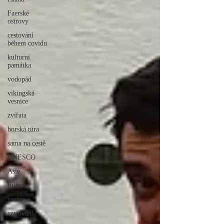
Faerské
ostrovy
cestování
během covidu
kulturní
památka
vodopád
vikingská
vesnice
zvířata
horská túra
sama na cestě
UNESCO
Asie
Filipíny
moře
cestování