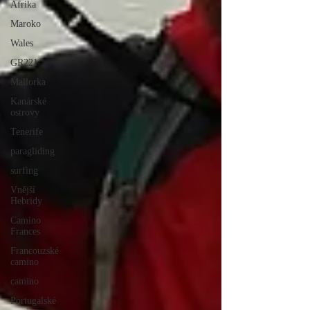
Afrika
Maroko
Wales
GR221
Mallorka
Kanárské
ostrovy
Tenerife
paragliding
surfing
Vnější
Hebridy
Camino
Frances
Francouzské
camino
camino
Portugalské