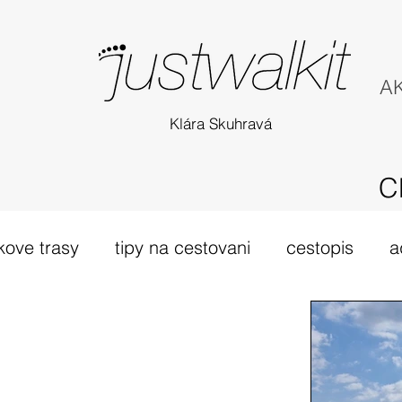
AK
Klára Skuhravá
C
kove trasy
tipy na cestovani
cestopis
a
túra Skotsko
probehle vylety
camino Portu
tsko
vybava hory
výlet 2019
dovolená