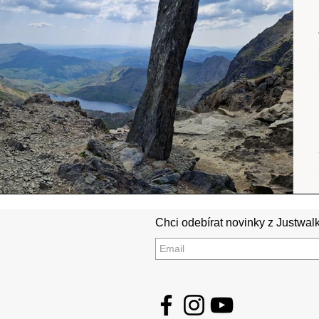
Srílanka
cestuj s mámou
Island
Chci odebírat novinky z Justwalk