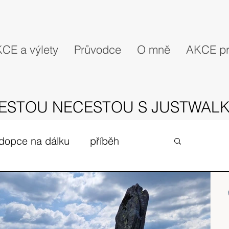
CE a výlety
Průvodce
O mně
AKCE pr
ESTOU NECESTOU S JUSTWALK
dopce na dálku
příběh
gues
zivot v UK
expedice
Skotské ostrovy