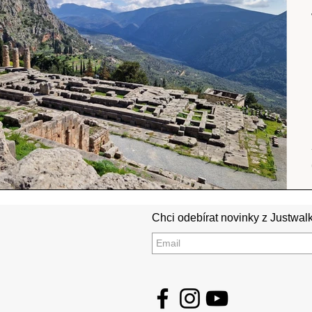
Srílanka
cestuj s mámou
Island
Chci odebírat novinky z Justwalk