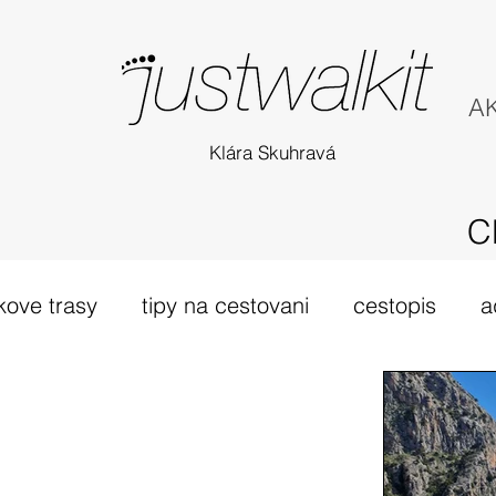
AK
Klára Skuhravá
C
kove trasy
tipy na cestovani
cestopis
a
túra Skotsko
probehle vylety
camino Portu
tsko
vybava hory
výlet 2019
dovolená