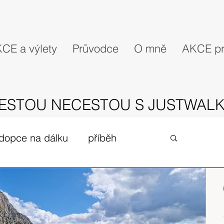
CE a výlety
Průvodce
O mně
AKCE pr
ESTOU NECESTOU S JUSTWALK
dopce na dálku
příběh
gues
zivot v UK
expedice
Skotské ostrovy