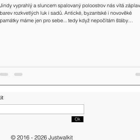
Jindy vyprahlý a sluncem spalovaný poloostrov nás vítá zápl
barev rozkvetlých luk i sadů. Antické, byzantské i novověké
památky máme jen pro sebe... tedy když nepočítám štáby
hollywoodského velkofilmu The Odyssey, kterým jsme v patách
téměř každý den.
it
Ok
© 2016 - 2026 Justwalkit