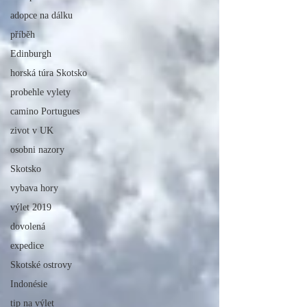
adopce na dálku
příběh
Edinburgh
horská túra Skotsko
probehle vylety
camino Portugues
zivot v UK
osobni nazory
Skotsko
vybava hory
výlet 2019
dovolená
expedice
Skotské ostrovy
Indonésie
tip na výlet