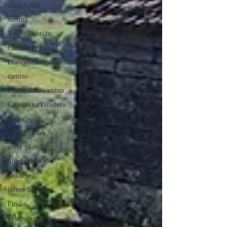
paragliding
surfing
Vnější Hebridy
Camino Frances
Francouzské camino
camino
Portugalské camino
Camino na Finisteru
Wales
Národní park
sever Skotska
Shetlandy
Orkneje
jezero Saimaa
Finsko
Pelopones