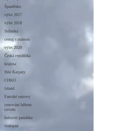
Španělsko
výlet 2017
výlet 2018
Srílanka
cestuj s mámou
výlet 2020
Česká republika
krajina
Bílé Karpaty
CHKO
Island
Faerské ostrovy
cestování během
covidu
kulturní památka
vodopád