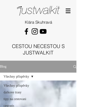
Klára Skuhravá
CESTOU NECESTOU S
JUSTWALKIT
Blog
Všechny příspěvky
Všechny příspěvky
dalkove trasy
tipy na cestovani
cestopis