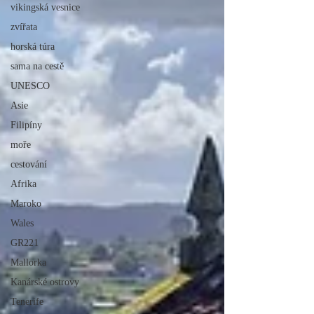
vikingská vesnice
zvířata
horská túra
sama na cestě
UNESCO
Asie
Filipíny
moře
cestování
Afrika
Maroko
Wales
GR221
Mallorka
Kanárské ostrovy
Tenerife