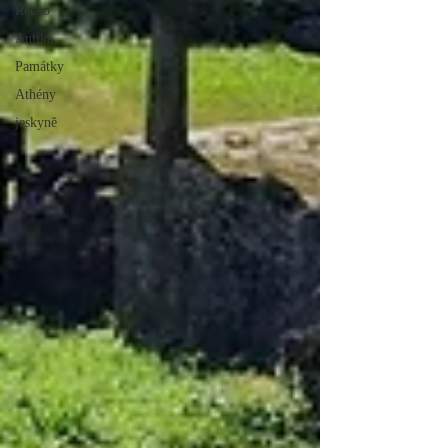
Řecko
Antika
Památky
Athény
jeskyně