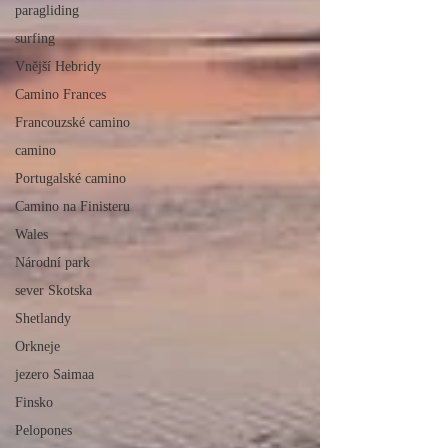
paragliding
surfing
Vnější Hebridy
Camino Frances
Francouzské camino
camino
Portugalské camino
Camino na Finisteru
Wales
Národní park
sever Skotska
Shetlandy
Orkneje
jezero Saimaa
Finsko
Pelopones