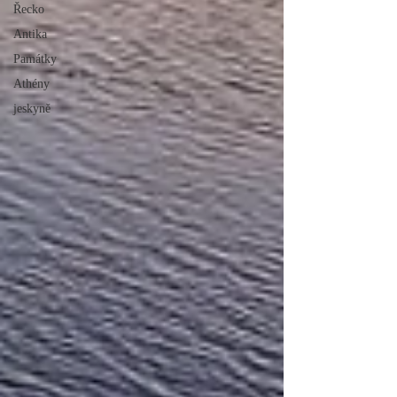
Řecko
Antika
Památky
Athény
jeskyně