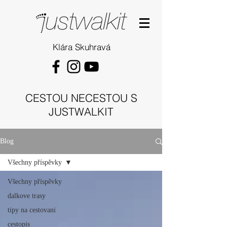
Klára Skuhravá
CESTOU NECESTOU S
JUSTWALKIT
Blog
Všechny příspěvky
Všechny příspěvky
dalkove trasy
tipy na cestovani
cestopis