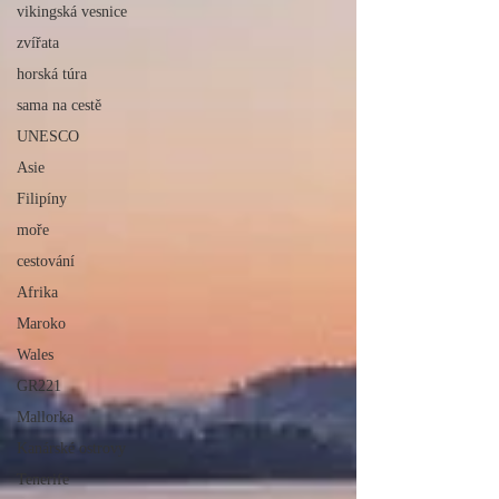
vikingská vesnice
zvířata
horská túra
sama na cestě
UNESCO
Asie
Filipíny
moře
cestování
Afrika
Maroko
Wales
GR221
Mallorka
Kanárské ostrovy
Tenerife