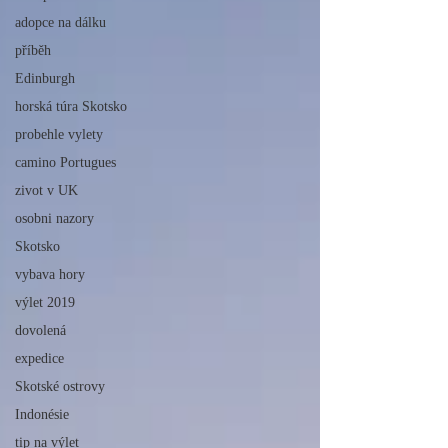
adopce na dálku
příběh
Edinburgh
horská túra Skotsko
probehle vylety
camino Portugues
zivot v UK
osobni nazory
Skotsko
vybava hory
výlet 2019
dovolená
expedice
Skotské ostrovy
Indonésie
tip na výlet