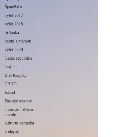
Španělsko
výlet 2017
výlet 2018
Srílanka
cestuj s mámou
výlet 2020
Česká republika
krajina
Bílé Karpaty
CHKO
Island
Faerské ostrovy
cestování během
covidu
kulturní památka
vodopád