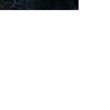
Řecko
Antika
Památky
Athény
jeskyně