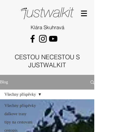
Klára Skuhravá
CESTOU NECESTOU S
JUSTWALKIT
Blog
Všechny příspěvky
Všechny příspěvky
dalkove trasy
tipy na cestovani
cestopis