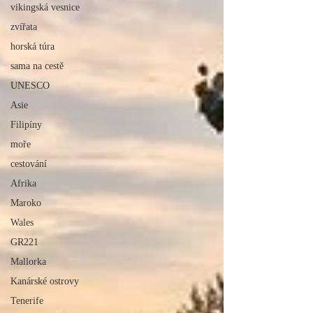
vikingská vesnice
zvířata
horská túra
sama na cestě
UNESCO
Asie
Filipíny
moře
cestování
Afrika
Maroko
Wales
GR221
Mallorka
Kanárské ostrovy
Tenerife