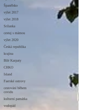
Španělsko
výlet 2017
výlet 2018
Srílanka
cestuj s mámou
výlet 2020
Česká republika
krajina
Bílé Karpaty
CHKO
Island
Faerské ostrovy
cestování během
covidu
kulturní památka
vodopád