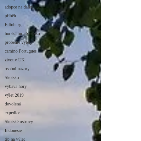
adopce na dálku
příběh
Edinburgh
horská túra Skotsko
probehle vylety
camino Portugues
zivot v UK
osobni nazory
Skotsko
vybava hory
výlet 2019
dovolená
expedice
Skotské ostrovy
Indonésie
tip na výlet