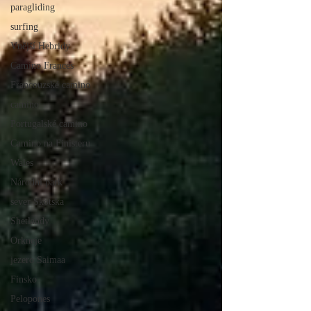
paragliding
surfing
Vnější Hebridy
Camino Frances
Francouzské camino
camino
Portugalské camino
Camino na Finisteru
Wales
Národní park
sever Skotska
Shetlandy
Orkneje
jezero Saimaa
Finsko
Pelopones