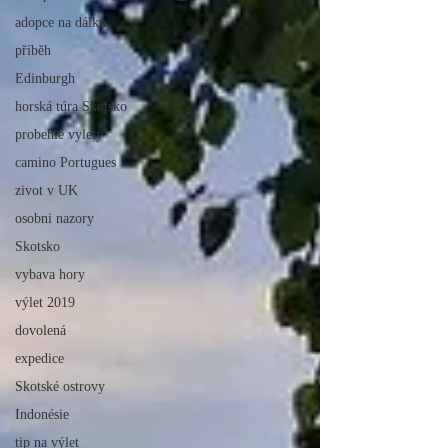
adopce na dálku
příběh
Edinburgh
horská túra Skotsko
probehle vylety
camino Portugues
zivot v UK
osobni nazory
Skotsko
vybava hory
výlet 2019
dovolená
expedice
Skotské ostrovy
Indonésie
tip na výlet