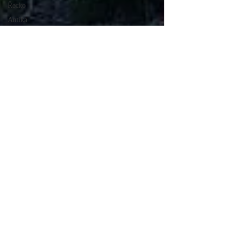
Řecko
Antika
Památky
Athény
jeskyně