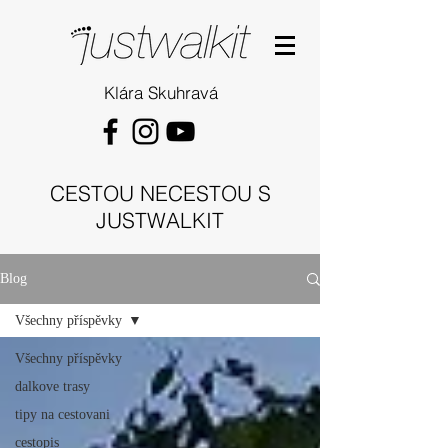
Klára Skuhravá
CESTOU NECESTOU S
JUSTWALKIT
Blog
Všechny příspěvky
Všechny příspěvky
dalkove trasy
tipy na cestovani
cestopis