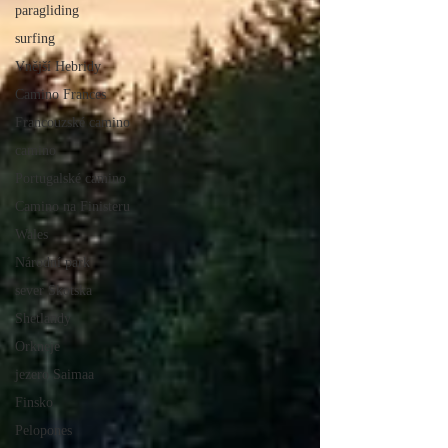
paragliding
surfing
Vnější Hebridy
Camino Frances
Francouzské camino
camino
Portugalské camino
Camino na Finisteru
Wales
Národní park
sever Skotska
Shetlandy
Orkneje
jezero Saimaa
Finsko
Pelopones