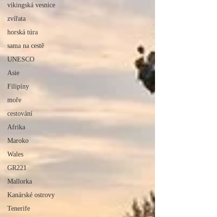
vikingská vesnice
zvířata
horská túra
sama na cestě
UNESCO
Asie
Filipíny
moře
cestování
Afrika
Maroko
Wales
GR221
Mallorka
Kanárské ostrovy
Tenerife