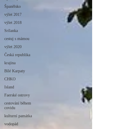
Španělsko
výlet 2017
výlet 2018
Srílanka
cestuj s mámou
výlet 2020
Česká republika
krajina
Bílé Karpaty
CHKO
Island
Faerské ostrovy
cestování během
covidu
kulturní památka
vodopád