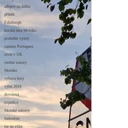
adopce na dálku
příběh
Edinburgh
horská túra Skotsko
probehle vylety
camino Portugues
zivot v UK
osobni nazory
Skotsko
vybava hory
výlet 2019
dovolená
expedice
Skotské ostrovy
Indonésie
tip na výlet