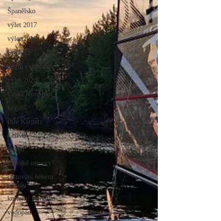
Španělsko
výlet 2017
výlet 2018
Srílanka
cestuj s mámou
výlet 2020
Česká republika
krajina
Bílé Karpaty
CHKO
Island
Faerské ostrovy
cestování během
covidu
kulturní památka
vodopád