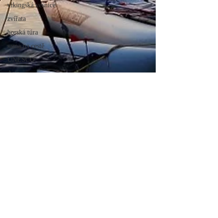
vikingská vesnice
zvířata
horská túra
sama na cestě
UNESCO
Asie
Filipíny
moře
cestování
Afrika
Maroko
Wales
GR221
Mallorka
Kanárské ostrovy
Tenerife