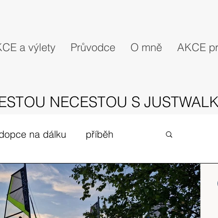
CE a výlety
Průvodce
O mně
AKCE pr
ESTOU NECESTOU S JUSTWALK
dopce na dálku
příběh
gues
zivot v UK
expedice
Skotské ostrovy