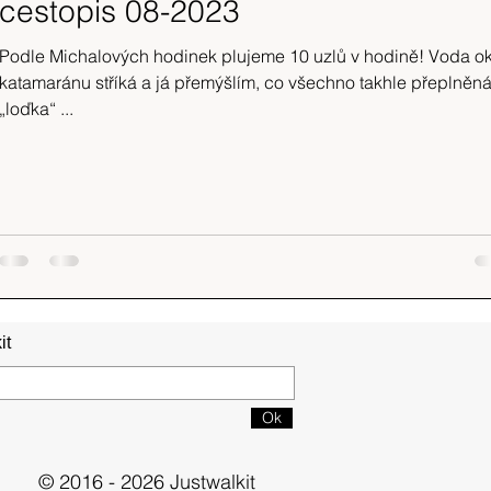
cestopis 08-2023
Podle Michalových hodinek plujeme 10 uzlů v hodině! Voda o
katamaránu stříká a já přemýšlím, co všechno takhle přeplněn
„loďka“ ...
it
Ok
© 2016 - 2026 Justwalkit