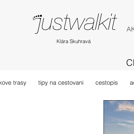
AK
Klára Skuhravá
C
kove trasy
tipy na cestovani
cestopis
a
túra Skotsko
probehle vylety
camino Portu
tsko
vybava hory
výlet 2019
dovolená