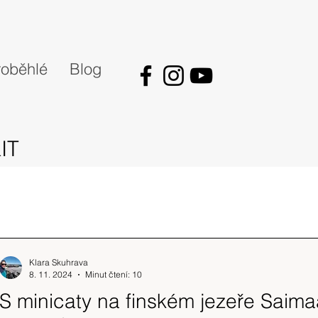
oběhlé
Blog
IT
Klara Skuhrava
8. 11. 2024
Minut čtení: 10
S minicaty na finském jezeře Saima