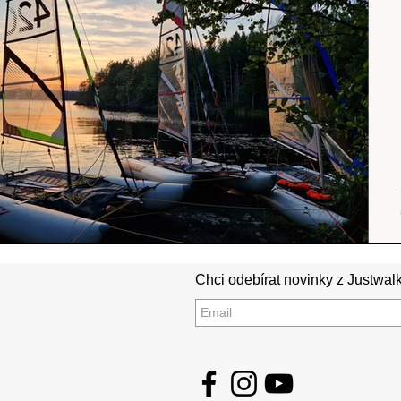
Srílanka
cestuj s mámou
Island
Chci odebírat novinky z Justwalk