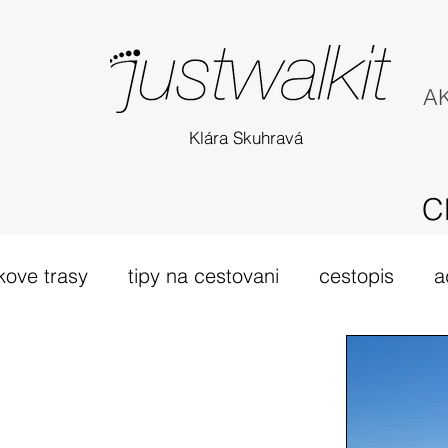
AK
Klára Skuhravá
C
kove trasy
tipy na cestovani
cestopis
a
túra Skotsko
probehle vylety
camino Portu
tsko
vybava hory
výlet 2019
dovolená