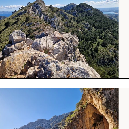
Srílanka
cestuj s mámou
Island