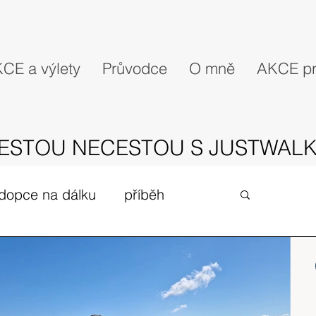
CE a výlety
Průvodce
O mně
AKCE pr
ESTOU NECESTOU S JUSTWALK
dopce na dálku
příběh
gues
zivot v UK
expedice
Skotské ostrovy