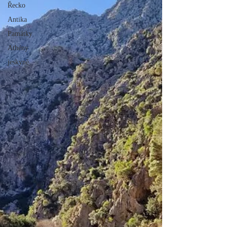
Řecko
Antika
Památky
Athény
jeskyně