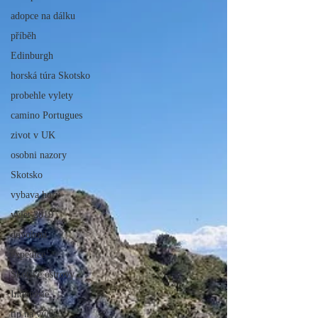
adopce na dálku
příběh
Edinburgh
horská túra Skotsko
probehle vylety
camino Portugues
zivot v UK
osobni nazory
Skotsko
vybava hory
výlet 2019
dovolená
expedice
Skotské ostrovy
Indonésie
tip na výlet