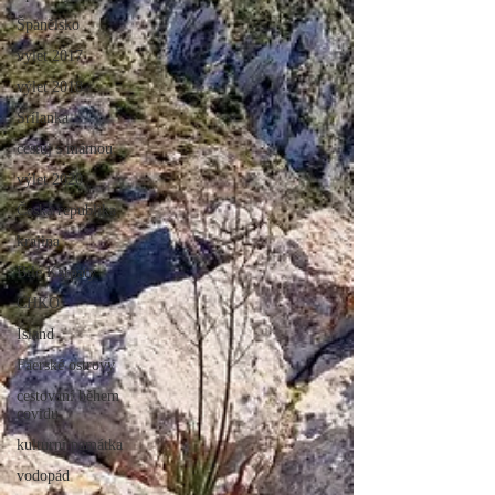
Španělsko
výlet 2017
výlet 2018
Srílanka
cestuj s mámou
výlet 2020
Česká republika
krajina
Bílé Karpaty
CHKO
Island
Faerské ostrovy
cestování během
covidu
kulturní památka
vodopád