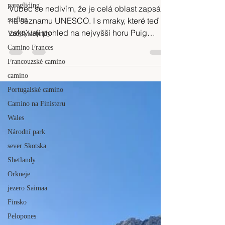
paragliding
Mallorka 04/2025
surfing
Vůbec se nedivím, že je celá oblast zapsána
Vnější Hebridy
na seznamu UNESCO. I s mraky, které teď
Camino Frances
zakrývají pohled na nejvyšší horu Puig
Francouzské camino
Major, je to tady čirá nádhera.
camino
Portugalské camino
Camino na Finisteru
Wales
Národní park
sever Skotska
Shetlandy
Orkneje
jezero Saimaa
Finsko
Pelopones