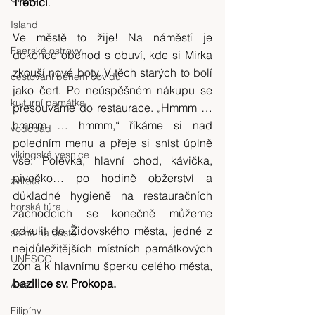
Třebíči
. 
Island
Ve městě to žije! Na náměstí je 
Faerské ostrovy
dokonce obchod s obuví, kde si Mirka 
zkouší nové boty. V těch starých to bolí 
cestování během covidu
jako čert. Po neúspěšném nákupu se 
kulturní památka
přesouváme do restaurace. „Hmmm … 
hmmm … hmmm,“ říkáme si nad 
vodopád
poledním menu a přeje si sníst úplně 
vikingská vesnice
vše. Polévka, hlavní chod, kávička, 
pivečko… po hodině obžerství a 
zvířata
důkladné hygieně na restauračních 
horská túra
záchodcích se konečně můžeme 
odkulit do Židovského města, jedné z 
sama na cestě
nejdůležitějších místních památkových 
UNESCO
zón a k hlavnímu šperku celého města, 
bazilice sv. Prokopa.
Asie
Filipíny