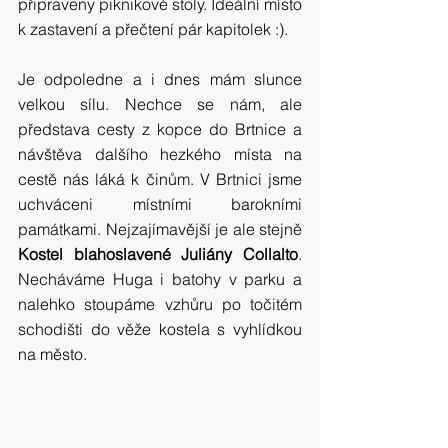
připraveny piknikové stoly. Ideální místo 
k zastavení a přečtení pár kapitolek :).
Je odpoledne a i dnes mám slunce 
velkou sílu. Nechce se nám, ale 
představa cesty z kopce do Brtnice a 
návštěva dalšího hezkého místa na 
cestě nás láká k činům. V Brtnici jsme 
uchváceni místními barokními 
památkami. Nejzajímavější je ale stejně
Kostel blahoslavené Juliány Collalto
. 
Necháváme Huga i batohy v parku a 
nalehko stoupáme vzhůru po točitém 
schodišti do věže kostela s vyhlídkou 
na město.