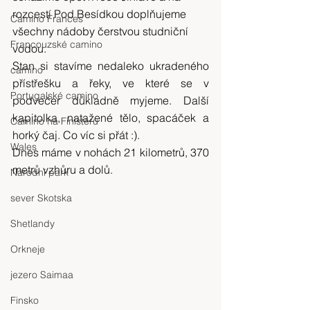
rozcestí Pod Besídkou doplňujeme 
Camino Frances
všechny nádoby čerstvou studniční 
Francouzské camino
vodou.
Stan si stavíme nedaleko ukradeného 
camino
přístřešku a řeky, ve které se v 
Portugalské camino
podvečer důkladně myjeme. Další 
kapitolka, natažené tělo, spacáček a 
Camino na Finisteru
horký čaj. Co víc si přát :).
Wales
Dnes máme v nohách 21 kilometrů, 370 
metrů vzhůru a dolů.
Národní park
sever Skotska
Shetlandy
Orkneje
jezero Saimaa
Finsko