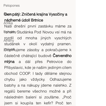
Pelopones
Den pátý: Zničená krajina Vysočiny a 
Řecko
nádherné údolí Brtnice
Antika
Naší dnešní první zastávku máme za 
Památky
rohem. Studánka Pod Novou vsí má na 
rozdíl od mnoha jiných vyschlých 
Athény
studánek v okolí vydatný pramen. 
jeskyně
Doplňujeme zásoby a pokračujeme k 
částečně chátrající budově 
Červeného 
mlýna
 a dál přes Petrovice do 
Přibyslavic, kde je naším jediným cílem 
obchod COOP. I tady děláme stejnou 
chybu jako vždycky. Odhazujeme 
batohy a na nákupy jdeme nalehko. Z 
regálů bereme všechno možné a při 
následném balení si zoufáme. „Proč 
jsem si koupila ten kefír? Proč ten 