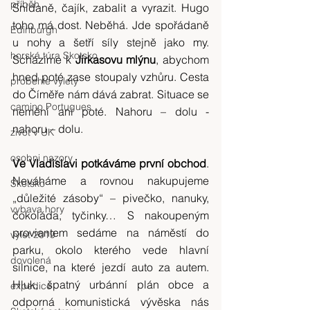
příběh
Snídaně, čajík, zabalit a vyrazit. Hugo 
toho má dost. Neběhá. Jde spořádaně 
Edinburgh
u nohy a šetří síly stejně jako my. 
horská túra Skotsko
Scházíme k 
Jirkasovu mlýnu
, abychom 
hned poté zase stoupaly vzhůru. Cesta 
probehle vylety
do Číměře nám dává zabrat. Situace se 
camino Portugues
nemění ani poté. Nahoru – dolu - 
nahoru – dolu. 
zivot v UK
osobni nazory
Ve Vladislavi potkáváme první obchod
. 
Neváháme a rovnou nakupujeme 
Skotsko
„důležité zásoby“ – pivečko, nanuky, 
vybava hory
čokoláda, tyčinky… S nakoupeným 
proviantem sedáme na náměstí do 
výlet 2019
parku, okolo kterého vede hlavní 
dovolená
silnice, na které jezdí auto za autem. 
Hluk, špatný urbánní plán obce a 
expedice
odporná komunistická vývěska nás 