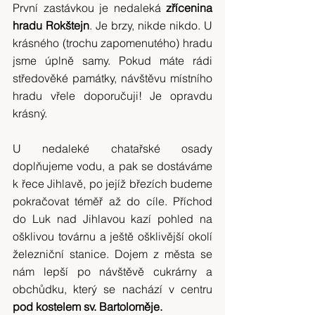
První zastávkou je nedaleká 
zřícenina 
hradu Rokštejn
. Je brzy, nikde nikdo. U 
krásného (trochu zapomenutého) hradu 
jsme úplně samy. Pokud máte rádi 
středověké památky, návštěvu místního 
hradu vřele doporučuji! Je opravdu 
krásný.
U nedaleké chatařské osady 
doplňujeme vodu, a pak se dostáváme 
k řece Jihlavě, po jejíž březích budeme 
pokračovat téměř až do cíle. Příchod 
do Luk nad Jihlavou kazí pohled na 
ošklivou továrnu a ještě ošklivější okolí 
železniční stanice. Dojem z města se 
nám lepší po návštěvě cukrárny a 
obchůdku, který se nachází v centru 
pod kostelem sv. Bartoloměje.