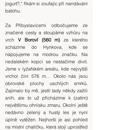
jogurt?,“ říkám si zoufajíc při nandávání 
batohu.
Za Přibyslavicemi odbočujeme ze 
značené cesty a stoupáme vzhůru na 
vrch 
V Boroví (560 m)
 ze kterého 
scházíme do Hynkova, kde se 
napojujeme na modrou značku. Na 
nedalekém kopci se nestačíme divit. 
Jsme v lyžařském areálu, kde nejvyšší 
vrchol činí 576 m… Okolo nás jsou 
obrovské plochy uschlých smrků. 
Zajímalo by mě, jestli tady někdy zažili 
sníh, ale to už přicházíme k (zatím) 
největšímu ohnisku zmaru. Okolní ještě 
nedávno zelený a hustý les je nyní 
úplně vytěžen. Nejhorší je asi pohled 
na místní chatičku, která stojí uprostřed 