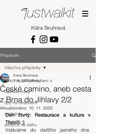
Klára Skuhravá
Příspěvek
Všechny příspěvky
Klara Skuhrava
Všechny příspěvky
1. 9. 2020
Minut čtení: 4
České camino, aneb cesta
dalkove trasy
z Brna do Jihlavy 2/2
tipy na cestovani
Aktualizováno:
10. 11. 2020
cestopis
Den čtvrtý: Restaurace a kultura v 
Třebíči :)
adopce na dálku
Vstáváme do dalšího jasného dne. 