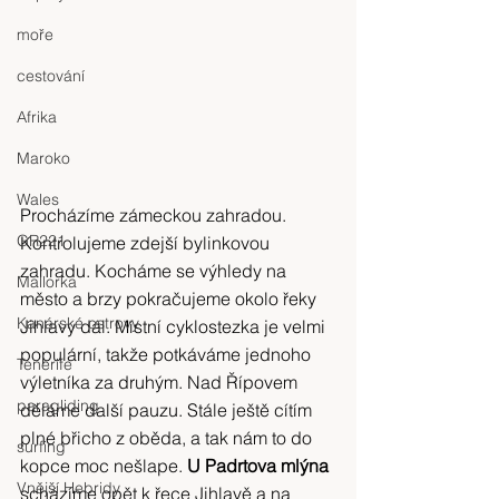
moře
cestování
Afrika
Maroko
Wales
Procházíme zámeckou zahradou. 
GR221
Kontrolujeme zdejší bylinkovou 
zahradu. Kocháme se výhledy na 
Mallorka
město a brzy pokračujeme okolo řeky 
Kanárské ostrovy
Jihlavy dál. Místní cyklostezka je velmi 
populární, takže potkáváme jednoho 
Tenerife
výletníka za druhým. Nad Řípovem 
paragliding
děláme další pauzu. Stále ještě cítím 
plné břicho z oběda, a tak nám to do 
surfing
kopce moc nešlape. 
U Padrtova mlýna
Vnější Hebridy
scházíme opět k řece Jihlavě a na 