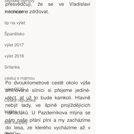
Skotské ostrovy
přesvědčují, že se ve Vladislavi 
nechceme zdržovat.
Indonésie
tip na výlet
Španělsko
výlet 2017
výlet 2018
Srílanka
cestuj s mámou
Po dvoukilometrové cestě okolo výše 
výlet 2020
zmiňované silnici si přejeme jediné- 
utéct, ať už to bude kamkoli. Hlavně 
Česká republika
nebýt tady, ve špíně projíždějících 
krajina
náklaďáků. U Pazderníkova mlýna se 
nám naše přání plní a my zacházíme 
Bílé Karpaty
do lesa, ze kterého vycházíme až v 
CHKO