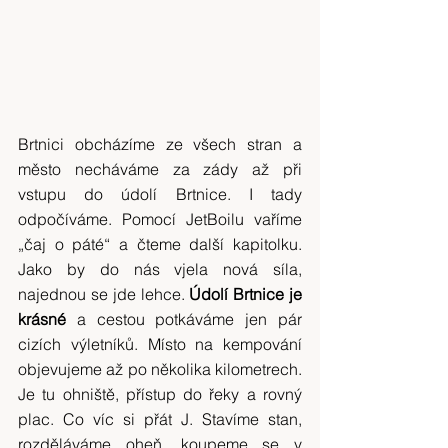
Brtnici obcházíme ze všech stran a 
město necháváme za zády až při 
vstupu do údolí Brtnice. I tady 
odpočíváme. Pomocí JetBoilu vaříme 
„čaj o páté“ a čteme další kapitolku. 
Jako by do nás vjela nová síla, 
najednou se jde lehce. 
Údolí Brtnice je 
krásné
 a cestou potkáváme jen pár 
cizích výletníků. Místo na kempování 
objevujeme až po několika kilometrech. 
Je tu ohniště, přístup do řeky a rovný 
plac. Co víc si přát J. Stavíme stan, 
rozděláváme oheň, koupeme se v 