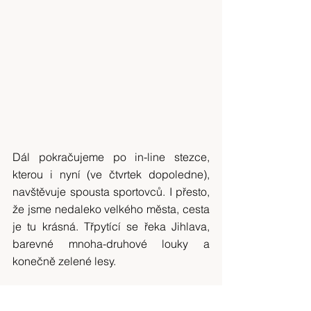
Dál pokračujeme po in-line stezce, 
kterou i nyní (ve čtvrtek dopoledne), 
navštěvuje spousta sportovců. I přesto, 
že jsme nedaleko velkého města, cesta 
je tu krásná. Třpytící se řeka Jihlava, 
barevné mnoha-druhové louky a 
konečně zelené lesy.
Na nádraží do Jihlavy, našeho cíle 