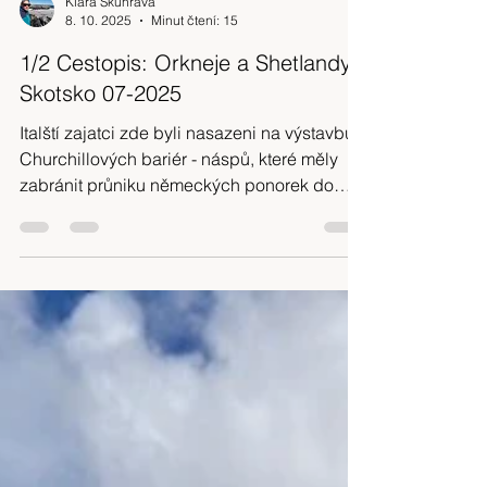
Klara Skuhrava
8. 10. 2025
Minut čtení: 15
1/2 Cestopis: Orkneje a Shetlandy,
Skotsko 07-2025
Italští zajatci zde byli nasazeni na výstavbu
Churchillových bariér - náspů, které měly
zabránit průniku německých ponorek do
vojenského zálivu Scapa Flow. Věřící Italové
žádali o místo, kde by mohli během svého
zajetí sloužit Bohu, a tak z jednoduchých
materiálů a velké kreativity vytvořili tuto
jedinečnou kapli.