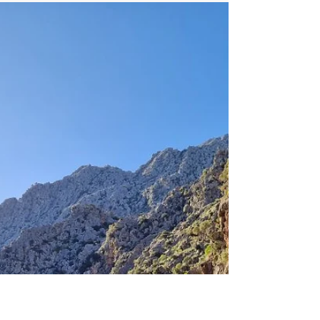
Klara Skuhrava
19. 8. 2025
Minut čtení: 15
Cestopis: Camino Portuguese 04-
2025
Trasa okolo pobřeží je přenádherná. Nad
oceánem visí mračna, nad hlavou máme ale
stále modrou oblohu. Příboj buší do
skalnatého pobřeží a co chvíli procházíme
okolo krásné písečné pláže, na kterou by si
člověk nejradši lehl.