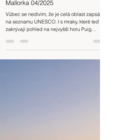
Klara Skuhrava
25. 8. 2025
Minut čtení: 16
Soukromý výlet po GR 221,
Mallorka 04/2025
Vůbec se nedivím, že je celá oblast zapsána
na seznamu UNESCO. I s mraky, které teď
zakrývají pohled na nejvyšší horu Puig
Major, je to tady čirá nádhera.