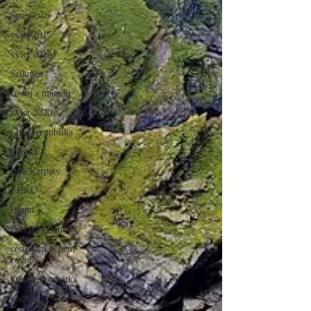
Španělsko
výlet 2017
výlet 2018
Srílanka
cestuj s mámou
výlet 2020
Česká republika
krajina
Bílé Karpaty
CHKO
Island
Faerské ostrovy
cestování během
covidu
kulturní památka
vodopád