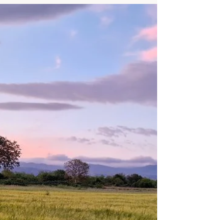
Pohádkové údolí, jak se místní oblasti říká,
září odstíni zelené. Ve zdejší bukolické
krajině by opravdu klidně mohly žít
pohádkové víly. Jen kdyby je tu každý den
nerušilo tolik turistů.