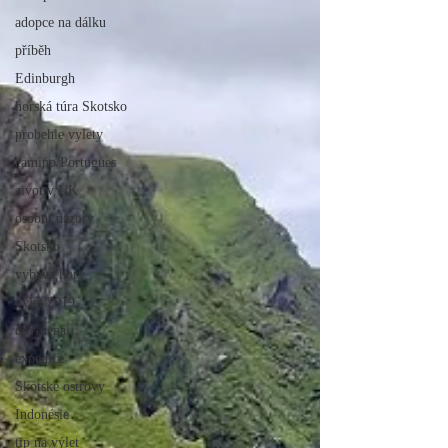
adopce na dálku
příběh
Edinburgh
horská túra Skotsko
probehle vylety
camino Portugues
zivot v UK
osobni nazory
Skotsko
vybava hory
výlet 2019
dovolená
expedice
Skotské ostrovy
Indonésie
tip na výlet