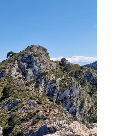
kamenité cestě, která slouží i jako koryto
potoka a co chvíli se musíme zastavit,
abychom popadli dech.