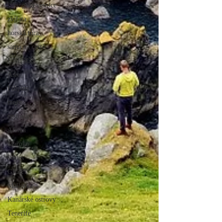
vikingská vesnice
zvířata
horská túra
sama na cestě
UNESCO
Asie
Filipíny
moře
cestování
Afrika
Maroko
Wales
GR221
Mallorka
Kanárské ostrovy
Tenerife