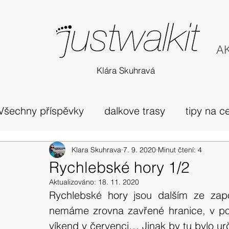
AK
Klára Skuhravá
Všechny příspěvky
dalkove trasy
tipy na c
příběh
Edinburgh
Klara Skuhrava
7. 9. 2020
horská túra Skotsko
Minut čtení: 4
Rychlebské hory 1/2
Aktualizováno:
18. 11. 2020
zivot v UK
osobni nazory
Skotsko
Rychlebské hory jsou dalším ze zapo
nemáme zrovna zavřené hranice, v pop
víkend v červenci… Jinak by tu bylo urči