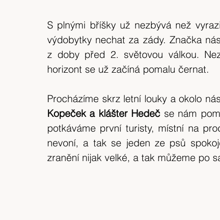
S plnými bříšky už nezbývá než vyraz
výdobytky nechat za zády. Značka nás
z doby před 2. světovou válkou. Nezas
horizont se už začíná pomalu černat.
Procházíme skrz letní louky a okolo ná
Kopeček a klášter Hedeč
 se nám pomal
potkáváme první turisty, místní na pr
nevoní, a tak se jeden ze psů spokoje
zranění nijak velké, a tak můžeme po s