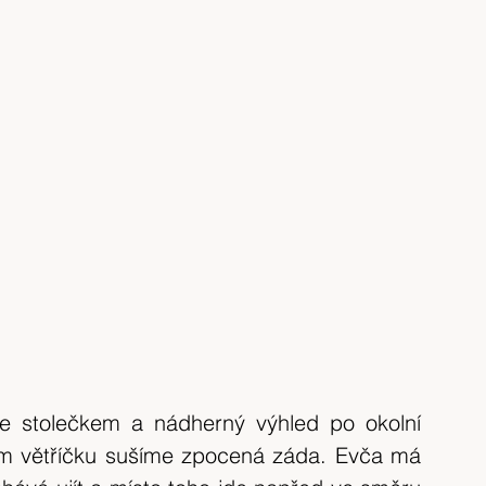
e stolečkem a nádherný výhled po okolní 
m větříčku sušíme zpocená záda. Evča má 