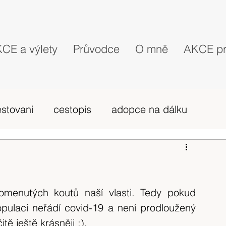
CE a výlety
Průvodce
O mně
AKCE pr
estovani
cestopis
adopce na dálku
probehle vylety
camino Portugues
vybava hory
výlet 2019
dovolená
menutých koutů naší vlasti. Tedy pokud 
ulaci neřádí covid-19 a není prodloužený 
tě ještě krásněji :).