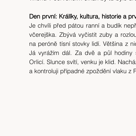
expedice
Skotské ostrovy
Indonésie
Den první: Králíky, kultura, historie a p
Je chvíli před pátou ranní a budík nep
výlet 2018
Srílanka
cestuj s mámou
včerejška. Zbývá vyčistit zuby a rozlo
na peróně tísní stovky lidí. Většina z 
Bílé Karpaty
CHKO
Island
Já vyrážím dál. Za dvě a půl hodiny s
Orlicí. Slunce svítí, venku je klid. Nac
a kontroluji případné zpoždění vlaku z 