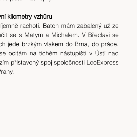
tip na výlet
Španělsko
výlet 2017
rvní kilometry vzhůru
říjemně rachotí. Batoh mám zabalený už ze 
výlet 2020
Česká republika
krajina
učit se s Matym a Michalem. V Břeclavi se 
nich jede brzkým vlakem do Brna, do práce. 
e ocitám na tichém nástupišti v Ústí nad 
házím přistavený spoj společnosti LeoExpress 
Prahy.