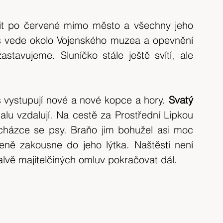
it po červené mimo město a všechny jeho 
 vede okolo Vojenského muzea a opevnění 
tavujeme. Sluníčko stále ještě svítí, ale 
s vystupují nové a nové kopce a hory. 
Svatý 
u vzdalují. Na cestě za Prostřední Lipkou 
ocházce se psy. Braňo jim bohužel asi moc 
ně zakousne do jeho lýtka. Naštěstí není 
alvě majitelčiných omluv pokračovat dál.