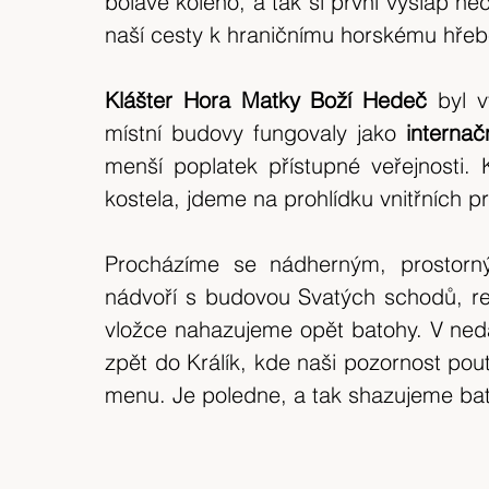
bolavé koleno, a tak si první výšlap ne
naší cesty k hraničnímu horskému hřeb
Klášter Hora Matky Boží Hedeč 
byl 
místní budovy fungovaly jako 
internač
menší poplatek přístupné veřejnosti. 
kostela, jdeme na prohlídku vnitřních pr
Procházíme se nádherným, prostorn
nádvoří s budovou Svatých schodů, rep
vložce nahazujeme opět batohy. V ned
zpět do Králík, kde naši pozornost pou
menu. Je poledne, a tak shazujeme bat