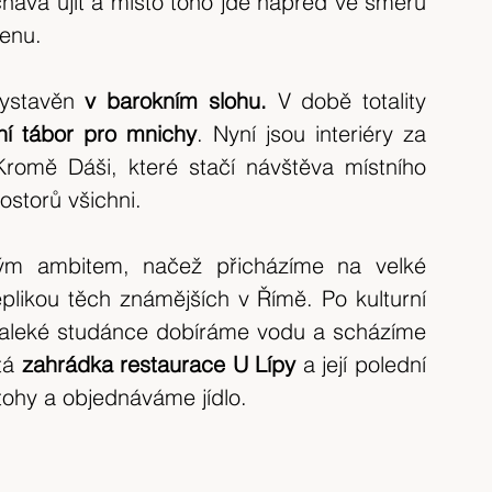
chává ujít a místo toho jde napřed ve směru 
enu.
vystavěn 
v barokním slohu.
 V době totality 
ní tábor pro mnichy
. Nyní jsou interiéry za 
Kromě Dáši, které stačí návštěva místního 
ostorů všichni.
ým ambitem, načež přicházíme na velké 
likou těch známějších v Římě. Po kulturní 
aleké studánce dobíráme vodu a scházíme 
tá 
zahrádka restaurace U Lípy
 a její polední 
ohy a objednáváme jídlo.