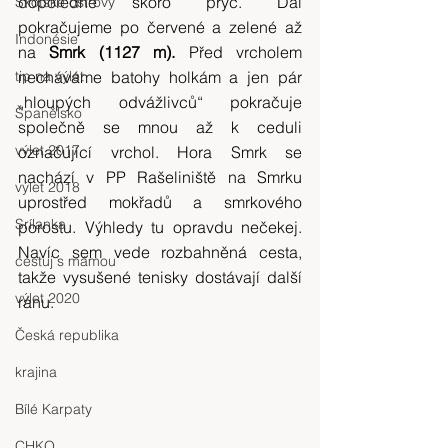
dopoledne skoro pryč. Dál 
Skotské ostrovy
pokračujeme po červené a zelené až 
Indonésie
na 
Smrk (1127 m).
 Před vrcholem 
tip na výlet
necháváme batohy holkám a jen pár 
„hloupých odvážlivců“ pokračuje 
Španělsko
společně se mnou až k ceduli 
výlet 2017
označující vrchol. Hora Smrk se 
nachází v PP Rašeliniště na Smrku 
výlet 2018
uprostřed mokřadů a smrkového 
Srílanka
porostu. Výhledy tu opravdu nečekej. 
Navíc sem vede rozbahněná cesta, 
cestuj s mámou
takže vysušené tenisky dostávají další 
výlet 2020
ránu.
Česká republika
krajina
Bílé Karpaty
CHKO