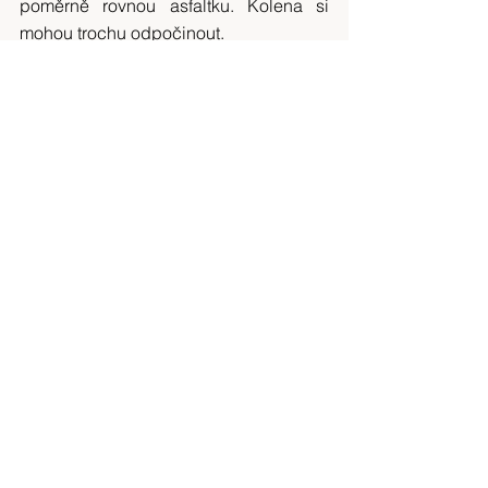
poměrně rovnou asfaltku. Kolena si 
mohou trochu odpočinout.
Poslední kilometry vedou periferií 
Javorníku okolo silnice. Při pohledu 
na 
zámek Jánský vrch
 Romča vykřikne 
radostí. Její přání dojít až sem se i přes 
šílené bolesti chodidel splnilo. 
Šťastnější je o to víc, že i přes státní 
svátek mají na zámku otevřeno, a tak se 
může podívat na všechny prohlídkové 
okruhy.