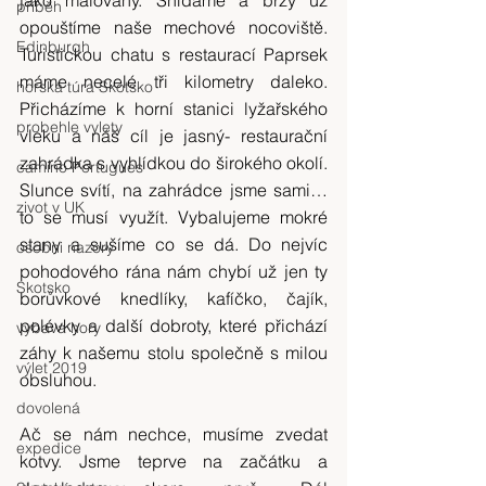
jako malovaný. Snídáme a brzy už 
příběh
opouštíme naše mechové nocoviště. 
Edinburgh
Turistickou chatu s restaurací Paprsek 
máme necelé tři kilometry daleko. 
horská túra Skotsko
Přicházíme k horní stanici lyžařského 
probehle vylety
vleku a náš cíl je jasný- restaurační 
zahrádka s vyhlídkou do širokého okolí. 
camino Portugues
Slunce svítí, na zahrádce jsme sami… 
zivot v UK
to se musí využít. Vybalujeme mokré 
stany a sušíme co se dá. Do nejvíc 
osobni nazory
pohodového rána nám chybí už jen ty 
Skotsko
borůvkové knedlíky, kafíčko, čajík, 
polévky a další dobroty, které přichází 
vybava hory
záhy k našemu stolu společně s milou 
výlet 2019
obsluhou.
dovolená
Ač se nám nechce, musíme zvedat 
expedice
kotvy. Jsme teprve na začátku a 