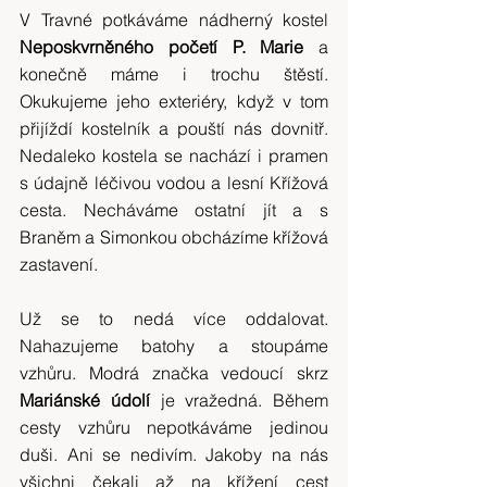
V Travné potkáváme nádherný kostel 
Neposkvrněného početí P. Marie
 a 
konečně máme i trochu štěstí. 
Okukujeme jeho exteriéry, když v tom 
přijíždí kostelník a pouští nás dovnitř. 
Nedaleko kostela se nachází i pramen 
s údajně léčivou vodou a lesní Křížová 
cesta. Necháváme ostatní jít a s 
Braněm a Simonkou obcházíme křížová 
zastavení.
Už se to nedá více oddalovat. 
Nahazujeme batohy a stoupáme 
vzhůru. Modrá značka vedoucí skrz 
Mariánské údolí
 je vražedná. Během 
cesty vzhůru nepotkáváme jedinou 
duši. Ani se nedivím. Jakoby na nás 
všichni čekali až na křížení cest 