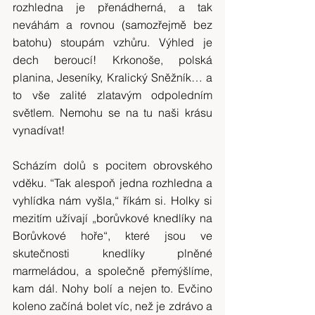
rozhledna je přenádherná, a tak 
neváhám a rovnou (samozřejmě bez 
batohu) stoupám vzhůru. Výhled je 
dech beroucí! Krkonoše, polská 
planina, Jeseníky, Kralický Sněžník… a 
to vše zalité zlatavým odpoledním 
světlem. Nemohu se na tu naši krásu 
vynadívat!
Scházím dolů s pocitem obrovského 
vděku. “Tak alespoň jedna rozhledna a 
vyhlídka nám vyšla,“ říkám si. Holky si 
mezitím užívají „borůvkové knedlíky na 
Borůvkové hoře“, které jsou ve 
skutečnosti knedlíky plněné 
marmeládou, a společně přemýšlíme, 
kam dál. Nohy bolí a nejen to. Evčino 
koleno začíná bolet víc, než je zdrávo a 