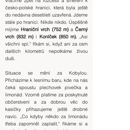
vracíme zpět na rozcestí a směrem k 
česko-polské hranici, která byla ještě 
do nedávna desetiletí uzavřená. Jdeme 
stále po hranici. Nikde nikdo. Úspěšně 
míjíme 
Hraniční vrch (752 m)
 a 
Černý 
vrch (832 m)
 i 
Koníček (850 m).
 „Asi 
všichni spí,“ říkám si, když ani za osm 
dalších kilometrů nepotkáme živou 
duši.
Situace se mění za Kobylou. 
Přicházíme k lesnímu baru, kde na nás 
čeká spoustu plechovek pivečka a 
limonád. Vzorně platíme za poskytnuté 
občerstvení a za dobrou věc do 
kasičky přihazujeme ještě drobné 
navíc. „Co kdyby někdo za limonádu 
třeba zapomněl zaplatit,“ říkáme si a 