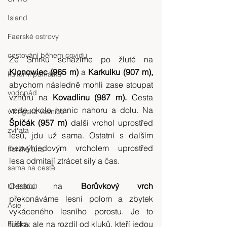
Island
Faerské ostrovy
cestování během covidu
Ze Smrku scházíme po žluté na 
Klonowiec (965 m)
 a 
Karkulku (907 m),
kulturní památka
abychom následně mohli zase stoupat 
vodopád
vzhůru na 
Kovadlinu (987 m).
 Cesta 
vede okolo hranic nahoru a dolu. Na 
vikingská vesnice
Špičák (957 m)
 další vrchol uprostřed 
zvířata
lesů, jdu už sama. Ostatní s dalším 
bezvýhledovým vrcholem uprostřed 
horská túra
lesa odmítají ztrácet síly a čas.
sama na cestě
Cestou na 
Borůvkový vrch
UNESCO
překonáváme lesní polom a zbytek 
Asie
vykáceného lesního porostu. Je to 
fuška, ale na rozdíl od kluků, kteří jedou 
Filipíny