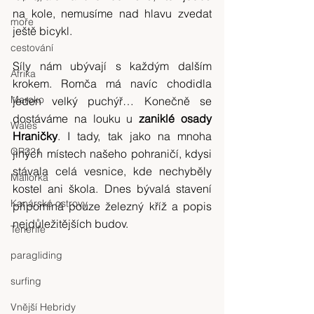
na kole, nemusíme nad hlavu zvedat 
moře
ještě bicykl.
cestování
Síly nám ubývají s každým dalším 
Afrika
krokem. Romča má navíc chodidla 
Maroko
jeden velký puchýř… Konečně se 
dostáváme na louku u 
zaniklé osady 
Wales
Hraničky
. I tady, tak jako na mnoha 
GR221
jiných místech našeho pohraničí, kdysi 
stávala celá vesnice, kde nechyběly 
Mallorka
kostel ani škola. Dnes bývalá stavení 
Kanárské ostrovy
připomíná pouze železný kříž a popis 
nejdůležitějších budov.
Tenerife
paragliding
surfing
Vnější Hebridy