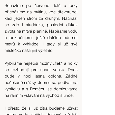
Scházíme po červené dolů a brzy 
přicházíme na mýtinu, kde dřevorubci 
kácí jeden strom za druhým. Nachází 
se zde i studánka, poslední důkaz 
života na mrtvé planině. Nabíráme vodu 
a pokračujeme ještě dalších pár set 
metrů k vyhlídce. I tady si už své 
místečko našli jiní výletníci.
Vybíráme nejlepší možný „flek“ a holky 
se rozhodují pro spaní venku. Dnes 
bude v noci jasná obloha. Žádné 
nečekané srážky. Jdeme se podívat na 
vyhlídku a s Romčou se domlouváme 
na ranním vstávání na východ slunce.
I přesto, že si už zítra budeme užívat 
teplou vodu našich domovů, někteří 