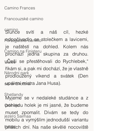
Camino Frances
Francouzské camino
camino
Slunce svítí a náš cíl, hezké 
odpočívadlo se stolečkem a lavicemi, 
Portugalské camino
je naštěstí na dohled. Kolem nás 
Camino na Finisteru
prochází jedna skupina za druhou. 
„Češi se přestěhovali do Rychlebek,“ 
Wales
říkám si, a pak mi dochází, že je vlastně 
Národní park
prodloužený víkend a svátek (Den 
upálení mistra Jana Husa).
sever Skotska
Shetlandy
Myjeme se v nedaleké studánce a z 
pohledu holek je mi jasné, že budeme 
Orkneje
muset zpomalit. Dívám se tedy do 
jezero Saimaa
mobilu a vymýšlím jednodušší variantu 
příštích dní. Na naše skvělé nocoviště 
Finsko