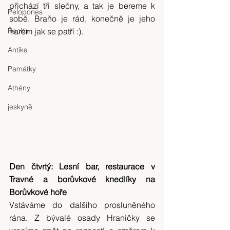
přichází tři slečny, a tak je bereme k 
Pelopones
sobě. Braňo je rád, konečně je jeho 
Řecko
harém jak se patří :).
Antika
Památky
Athény
jeskyně
Den čtvrtý: Lesní bar, restaurace v 
Travné a borůvkové knedlíky na 
Borůvkové hoře 
Vstáváme do dalšího prosluněného 
rána. Z bývalé osady Hraničky se 