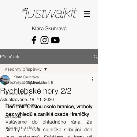
Klára Skuhravá
Příspěvek
Všechny příspěvky
Klara Skuhrava
Všechny příspěvky
8. 9. 2020
Minut čtení: 5
Rychlebské hory 2/2
dalkove trasy
Aktualizováno:
18. 11. 2020
tipy na cestovani
Den třetí: Cestou okolo hranice, vrcholy 
bez výhledů a zaniklá osada Hraničky
cestopis
Vstáváme do chladného rána. Za 
adopce na dálku
stromy ale svítí sluníčko slibující den 