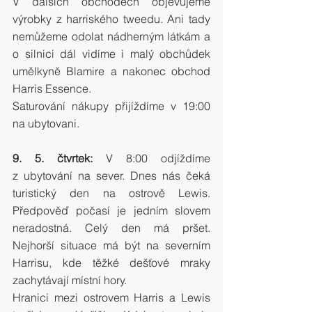
V dalších obchodech objevujeme 
výrobky z harriského tweedu. Ani tady 
nemůžeme odolat nádherným látkám a 
o silnici dál vidíme i malý obchůdek 
umělkyně Blamire a nakonec obchod 
Harris Essence.
Saturování nákupy přijíždíme v 19:00 
na ubytovani.
9. 5. čtvrtek:
 V 8:00 odjíždíme 
z ubytování na sever. Dnes nás čeká 
turistický den na ostrově Lewis. 
Předpověď počasí je jedním slovem 
neradostná. Celý den má pršet. 
Nejhorší situace má být na severním 
Harrisu, kde těžké dešťové mraky 
zachytávají místní hory.
Hranici mezi ostrovem Harris a Lewis 