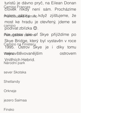
turistů je dávno pryč, na Eilean Donan 
Camino Frances
člověk nikdy není sám. Procházíme 
kolem zátoky, a když zjišťujeme, že 
Francouzské camino
most ke hradu je otevřený, jdeme se 
camino
podívat zblízka 😊.
Na ostrov Isle of Skye přijíždíme po 
Portugalské camino
Skye Bridge, který byl vystavěn v roce 
Camino na Finisteru
1995. Ostrov Skye je i díky tomu 
nejnavštěvovanějším ostrovem 
Wales
Vnitřních Hebrid.
Národní park
sever Skotska
Shetlandy
Orkneje
jezero Saimaa
Finsko