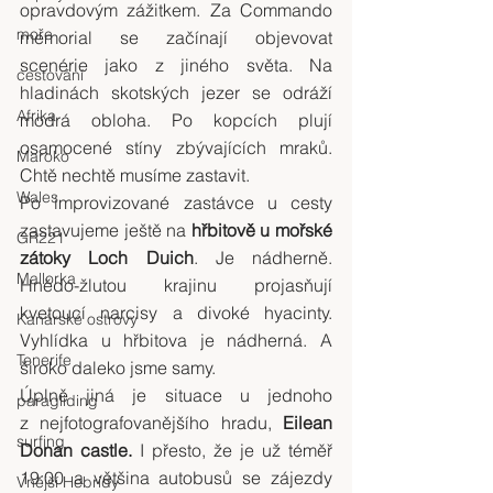
opravdovým zážitkem. Za Commando 
moře
memorial se začínají objevovat 
scenérie jako z jiného světa. Na 
cestování
hladinách skotských jezer se odráží 
Afrika
modrá obloha. Po kopcích plují 
osamocené stíny zbývajících mraků. 
Maroko
Chtě nechtě musíme zastavit.
Wales
Po improvizované zastávce u cesty 
zastavujeme ještě na 
hřbitově u mořské 
GR221
zátoky Loch Duich
. Je nádherně. 
Mallorka
Hnědo-žlutou krajinu projasňují 
kvetoucí narcisy a divoké hyacinty. 
Kanárské ostrovy
Vyhlídka u hřbitova je nádherná. A 
Tenerife
široko daleko jsme samy.
Úplně jiná je situace u jednoho 
paragliding
z nejfotografovanějšího hradu, 
Eilean 
surfing
Donan castle. 
I přesto, že je už téměř 
19:00 a většina autobusů se zájezdy 
Vnější Hebridy