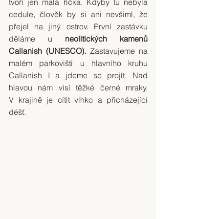
tvoří jen malá říčka. Kdyby tu nebyla 
cedule, člověk by si ani nevšiml, že 
přejel na jiný ostrov. První zastávku 
děláme u 
neolitických kamenů 
Callanish (UNESCO).
 Zastavujeme na 
malém parkovišti u hlavního kruhu 
Callanish I a jdeme se projít. Nad 
hlavou nám visí těžké černé mraky. 
V krajině je cítit vlhko a přicházející 
déšť.