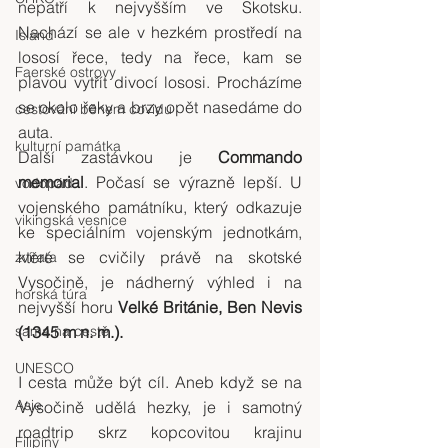
nepatří k nejvyšším ve Skotsku. 
Nachází se ale v hezkém prostředí na 
Island
lososí řece, tedy na řece, kam se 
Faerské ostrovy
plavou vytřít divocí lososi. Procházíme 
se okolo řeky a brzy opět nasedáme do 
cestování během covidu
auta.
kulturní památka
Další zastávkou je 
Commando 
memorial
. Počasí se výrazně lepší. U 
vodopád
vojenského památníku, který odkazuje 
vikingská vesnice
ke speciálním vojenským jednotkám, 
které se cvičily právě na skotské 
zvířata
Vysočině, je nádherný výhled i na 
horská túra
nejvyšší horu 
Velké Británie, Ben Nevis 
sama na cestě
(1345 m n. m.).
UNESCO
I cesta může být cíl. Aneb když se na 
Asie
Vysočině udělá hezky, je i samotný 
roadtrip skrz kopcovitou krajinu 
Filipíny