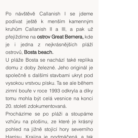
Po návštěvě Callanish I se jdeme 
podívat ještě k menším kamenným 
kruhům Callanish II a III, a pak už 
přejíždíme na 
ostrov Great Bernera,
 kde 
je i jedna z nejkrásnějších pláží 
ostrovů, 
Bosta beach.
U pláže Bosta se nachází také replika 
domu z doby železné. Jeho originál je 
společně s dalšími stavbami ukryt pod 
vysokou vrstvou písku. Ta se ale během 
zimní bouře v roce 1993 odkryla a díky 
tomu mohla být celá vesnice na konci 
20. století zdokumentovaná.
Procházíme se po pláži a stoupáme 
vzhůru na plošinu, ze které je krásný 
pohled na jižně stojící hory severního 
Harrisu. Krajina je podmáčená, a tak 