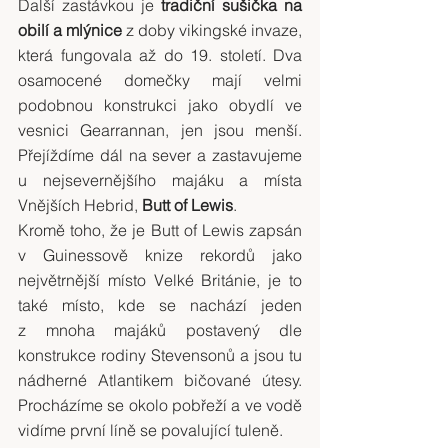
Další zastávkou je 
tradiční sušička na 
obilí a mlýnice
 z doby vikingské invaze, 
která fungovala až do 19. století. Dva 
osamocené domečky mají velmi 
podobnou konstrukci jako obydlí ve 
vesnici Gearrannan, jen jsou menší. 
Přejíždíme dál na sever a zastavujeme 
u nejsevernějšího majáku a místa 
Vnějších Hebrid, 
Butt of Lewis
.
Kromě toho, že je Butt of Lewis zapsán 
v Guinessově knize rekordů jako 
největrnější místo Velké Británie, je to 
také místo, kde se nachází jeden 
z mnoha majáků postavený dle 
konstrukce rodiny Stevensonů a jsou tu 
nádherné Atlantikem bičované útesy. 
Procházíme se okolo pobřeží a ve vodě 
vidíme první líně se povalující tuleně.