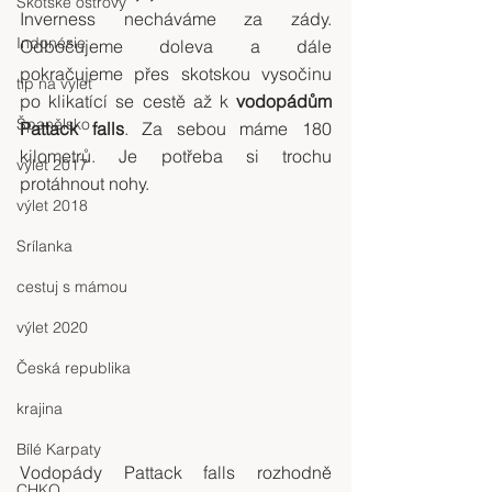
Skotské ostrovy
Inverness necháváme za zády. 
Indonésie
Odbočujeme doleva a dále 
pokračujeme přes skotskou vysočinu 
tip na výlet
po klikatící se cestě až k 
vodopádům 
Španělsko
Pattack falls
. Za sebou máme 180 
kilometrů. Je potřeba si trochu 
výlet 2017
protáhnout nohy.
výlet 2018
Srílanka
cestuj s mámou
výlet 2020
Česká republika
krajina
Bílé Karpaty
Vodopády Pattack falls rozhodně 
CHKO