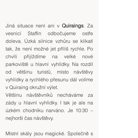
Jiná situace není ani v 
Quiraings
. Za 
vesnicí Staffin odbočujeme ostře 
doleva. Úzká silnice vzhůru se klikatí 
tak, že není možné jet příliš rychle. Po 
chvíli přijíždíme na velké nové 
parkoviště u hlavní vyhlídky. Na rozdíl 
od většinu turistů, místo návštěvy 
vyhlídky a rychlého přesunu dál volíme 
v Quiraing okružní výlet.
Většinu návštěvníků necháváme za 
zády u hlavní vyhlídky. I tak je ale na 
úzkém chodníku narváno. Je 10:30 – 
nejhorší čas návštěvy.
Místní skály jsou magické. Společně s 