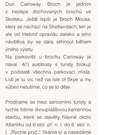
Dun Carloway Broch je jedním 
z nejlépe dochovaných brochů ve 
Skotsku. Ještě lepší je Broch Mousa, 
který se nachází na Shetlandách, ten je 
ale od Hebrid opravdu daleko a jeho 
návštěva by se dala stihnout během 
jiného výletu.
Na parkovišti u brochu
Carloway je 
nával. 4(!) autobusy s turisty blokují 
v podstatě všechna parkovací místa. 
Lidí je tu víc než na Isle of Skye a my 
vůbec netušíme, co se to děje.
Prodíráme se mezi seniorními turisty a 
rychle fotíme dvouplášťovou kamennou 
stavbu, které se stavěly hlavně okolo 
Atlantiku od 6 stol. př. n. l. do 6. stol. n. 
l. „Rychle pryč,“ říkáme si a nasedáme 