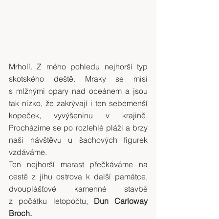
Mrholí. Z mého pohledu nejhorší typ 
skotského deště. Mraky se mísí 
s mlžnými opary nad oceánem a jsou 
tak nízko, že zakrývají i ten sebemenší 
kopeček, vyvýšeninu v krajině. 
Procházíme se po rozlehlé pláži a brzy 
naši návštěvu u šachových figurek 
vzdáváme.
Ten nejhorší marast přečkáváme na 
cestě z jihu ostrova k další památce, 
dvouplášťové kamenné stavbě 
z počátku letopočtu, 
Dun Carloway 
Broch.