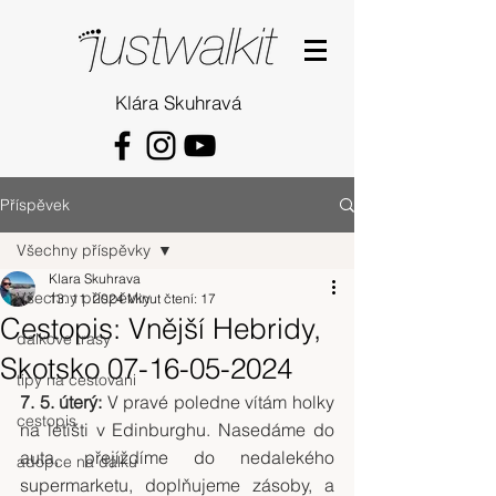
Klára Skuhravá
Příspěvek
Všechny příspěvky
Klara Skuhrava
Všechny příspěvky
13. 11. 2024
Minut čtení: 17
Cestopis: Vnější Hebridy,
dalkove trasy
Skotsko 07-16-05-2024
tipy na cestovani
7. 5. úterý:
 V pravé poledne vítám holky 
cestopis
na letišti v Edinburghu. Nasedáme do 
auta, přejíždíme do nedalekého 
adopce na dálku
supermarketu, doplňujeme zásoby, a 