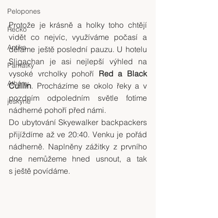
Pelopones
Protože je krásně a holky toho chtějí 
Řecko
vidět co nejvíc, využíváme počasí a 
Antika
děláme ještě poslední pauzu. U hotelu 
Sligachan je asi nejlepší výhled na 
Památky
vysoké vrcholky pohoří 
Red a Black 
Athény
Cuillin
. Procházíme se okolo řeky a v 
pozdním odpoledním světle fotíme 
jeskyně
nádherné pohoří před námi.
Do ubytování Skyewalker backpackers 
přijíždíme až ve 20:40. Venku je pořád 
nádherně. Naplněny zážitky z prvního 
dne nemůžeme hned usnout, a tak 
s ještě povídáme.