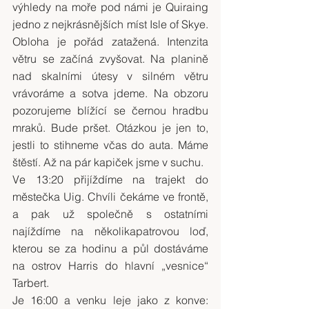
výhledy na moře pod námi je Quiraing 
jedno z nejkrásnějších míst Isle of Skye. 
Obloha je pořád zatažená. Intenzita 
větru se začíná zvyšovat. Na planině 
nad skalními útesy v silném větru 
vrávoráme a sotva jdeme. Na obzoru 
pozorujeme blížící se černou hradbu 
mraků. Bude pršet. Otázkou je jen to, 
jestli to stihneme včas do auta. Máme 
štěstí. Až na pár kapiček jsme v suchu.
Ve 13:20 přijíždíme na trajekt do 
městečka Uig. Chvíli čekáme ve frontě, 
a pak už společně s ostatními 
najíždíme na několikapatrovou loď, 
kterou se za hodinu a půl dostáváme 
na ostrov Harris do hlavní „vesnice“ 
Tarbert.
Je 16:00 a venku leje jako z konve: 