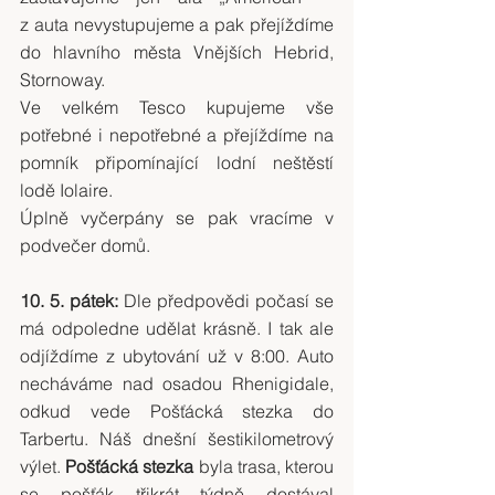
z auta nevystupujeme a pak přejíždíme 
do hlavního města Vnějších Hebrid, 
Stornoway.
Ve velkém Tesco kupujeme vše 
potřebné i nepotřebné a přejíždíme na 
pomník připomínající lodní neštěstí 
lodě Iolaire.
Úplně vyčerpány se pak vracíme v 
podvečer domů.
10. 5. pátek:
 Dle předpovědi počasí se 
má odpoledne udělat krásně. I tak ale 
odjíždíme z ubytování už v 8:00. Auto 
necháváme nad osadou Rhenigidale, 
odkud vede Pošťácká stezka do 
Tarbertu. Náš dnešní šestikilometrový 
výlet. 
Pošťácká stezka
 byla trasa, kterou 
se pošťák třikrát týdně dostával 