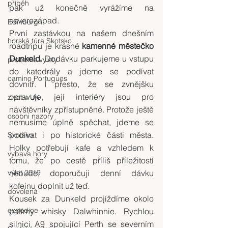
příběh
pak už konečně vyrážíme na 
severozápad.
Edinburgh
První zastávkou na našem dnešním 
horská túra Skotsko
roadtripu je krásné 
kamenné městečko 
Dunkeld
. Dodávku parkujeme u vstupu 
probehle vylety
do katedrály a jdeme se podívat 
camino Portugues
dovnitř. I přesto, že se zvnějšku 
opravuje, její interiéry jsou pro 
zivot v UK
návštěvníky zpřístupněné. Protože ještě 
osobni nazory
nemusíme úplně spěchat, jdeme se 
podívat i po historické části města. 
Skotsko
Holky potřebují kafe a vzhledem k 
vybava hory
tomu, že po cestě příliš příležitostí 
výlet 2019
nebude, doporučuji denní dávku 
kofeinu doplnit už teď.
dovolená
Kousek za Dunkeld projíždíme okolo 
expedice
palírny whisky Dalwhinnie. Rychlou 
silnici A9 spojující Perth se severním 