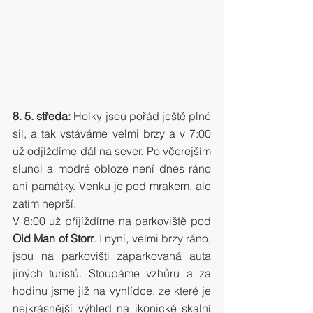
8. 5. středa:
 Holky jsou pořád ještě plné 
sil, a tak vstáváme velmi brzy a v 7:00 
už odjíždíme dál na sever. Po včerejším 
slunci a modré obloze není dnes ráno 
ani památky. Venku je pod mrakem, ale 
zatím neprší.
V 8:00 už přijíždíme na parkoviště pod 
Old Man of Storr
. I nyní, velmi brzy ráno, 
jsou na parkovišti zaparkovaná auta 
jiných turistů. Stoupáme vzhůru a za 
hodinu jsme již na vyhlídce, ze které je 
nejkrásnější výhled na ikonické skalní 