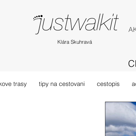
AK
Klára Skuhravá
C
kove trasy
tipy na cestovani
cestopis
a
túra Skotsko
probehle vylety
camino Portu
tsko
vybava hory
výlet 2019
dovolená