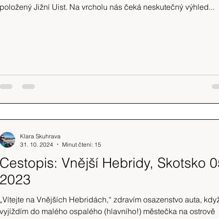
položený Jižní Uist. Na vrcholu nás čeká neskutečný výhled...
Klara Skuhrava
31. 10. 2024
Minut čtení: 15
Cestopis: Vnější Hebridy, Skotsko 0
2023
„Vítejte na Vnějších Hebridách,“ zdravím osazenstvo auta, kdy
vyjíždím do malého ospalého (hlavního!) městečka na ostrově