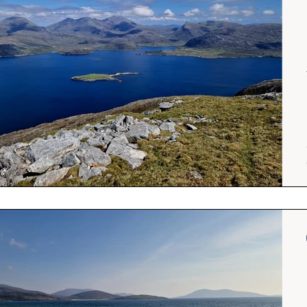
Srílanka
cestuj s mámou
Island