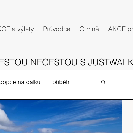
CE a výlety
Průvodce
O mně
AKCE pr
ESTOU NECESTOU S JUSTWALK
dopce na dálku
příběh
gues
zivot v UK
expedice
Skotské ostrovy