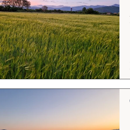
Srílanka
cestuj s mámou
Island