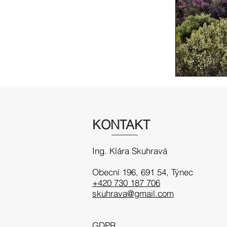
KONTAKT
Ing. Klára Skuhravá
Obecní 196, 691 54
, Týnec
+420 730 187 706
skuhrava@gmail.com
GDPR