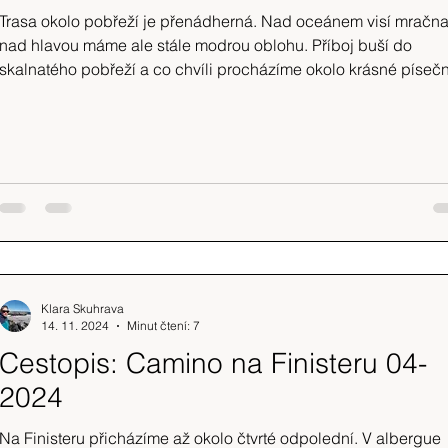
Trasa okolo pobřeží je přenádherná. Nad oceánem visí mračna
nad hlavou máme ale stále modrou oblohu. Příboj buší do
skalnatého pobřeží a co chvíli procházíme okolo krásné píseč
pláže, na kterou by si člověk nejradši lehl.
Klara Skuhrava
14. 11. 2024
Minut čtení: 7
Cestopis: Camino na Finisteru 04-
2024
Na Finisteru přicházíme až okolo čtvrté odpolední. V albergue