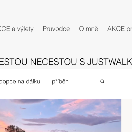
CE a výlety
Průvodce
O mně
AKCE pr
ESTOU NECESTOU S JUSTWALK
dopce na dálku
příběh
gues
zivot v UK
expedice
Skotské ostrovy