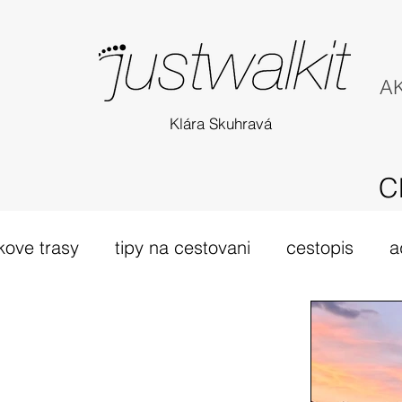
AK
Klára Skuhravá
C
kove trasy
tipy na cestovani
cestopis
a
túra Skotsko
probehle vylety
camino Portu
tsko
vybava hory
výlet 2019
dovolená