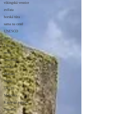
vikingská vesnice
zvířata
horská túra
sama na cestě
UNESCO
Asie
Filipíny
moře
cestování
Afrika
Maroko
Wales
GR221
Mallorka
Kanárské ostrovy
Tenerife