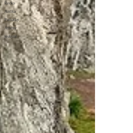
Řecko
Antika
Památky
Athény
jeskyně