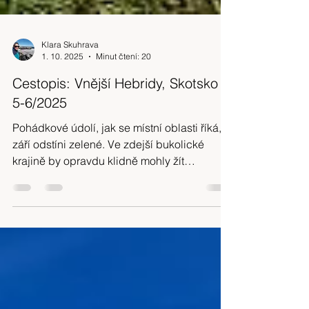
Klara Skuhrava
1. 10. 2025
Minut čtení: 20
Cestopis: Vnější Hebridy, Skotsko
5-6/2025
Pohádkové údolí, jak se místní oblasti říká,
září odstíni zelené. Ve zdejší bukolické
krajině by opravdu klidně mohly žít
pohádkové víly. Jen kdyby je tu každý den
nerušilo tolik turistů.