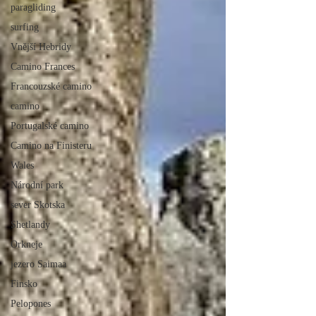
paragliding
surfing
Vnější Hebridy
Camino Frances
Francouzské camino
camino
Portugalské camino
Camino na Finisteru
Wales
Národní park
sever Skotska
Shetlandy
Orkneje
jezero Saimaa
Finsko
Pelopones