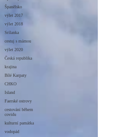
Španělsko
výlet 2017
výlet 2018
Srílanka
cestuj s mámou
výlet 2020
Česká republika
krajina
Bílé Karpaty
CHKO
Island
Faerské ostrovy
cestování během
covidu
kulturní památka
vodopád