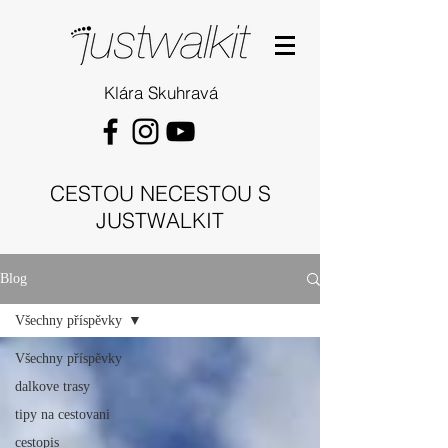
Klára Skuhravá
CESTOU NECESTOU S
JUSTWALKIT
Blog
Všechny příspěvky
Všechny příspěvky
dalkove trasy
tipy na cestovani
cestopis