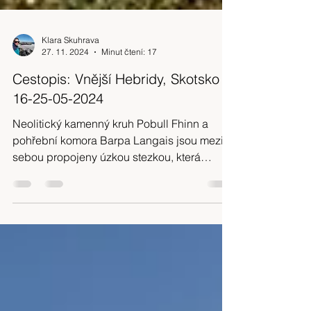
Klara Skuhrava
27. 11. 2024
Minut čtení: 17
Cestopis: Vnější Hebridy, Skotsko
16-25-05-2024
Neolitický kamenný kruh Pobull Fhinn a
pohřební komora Barpa Langais jsou mezi
sebou propojeny úzkou stezkou, která
začíná za loveckou ...