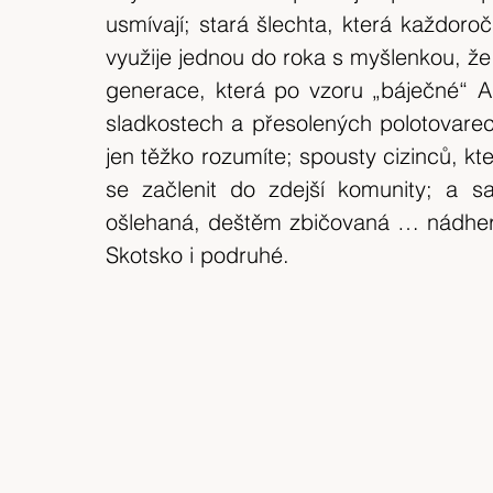
usmívají; stará šlechta, která každoročně
využije jednou do roka s myšlenkou, že t
generace, která po vzoru „báječné“ Am
sladkostech a přesolených polotovarec
jen těžko rozumíte; spousty cizinců, kteř
se začlenit do zdejší komunity; a sa
ošlehaná, deštěm zbičovaná … nádherná
Skotsko i podruhé.