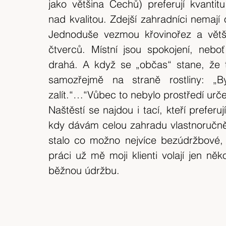
jako většina Čechů) preferují kvantitu 
nad kvalitou. Zdejší zahradníci nemají 
Jednoduše vezmou křovinořez a většin
čtverců. Místní jsou spokojení, neboť
drahá. A když se „občas“ stane, že to 
samozřejmě na straně rostliny: „Byl
zalít.“…“Vůbec to nebylo prostředí urče
Naštěstí se najdou i tací, kteří prefer
kdy dávám celou zahradu vlastnoručně 
stalo co možno nejvíce bezúdržbové, j
práci už mě moji klienti volají jen něk
běžnou údržbu.