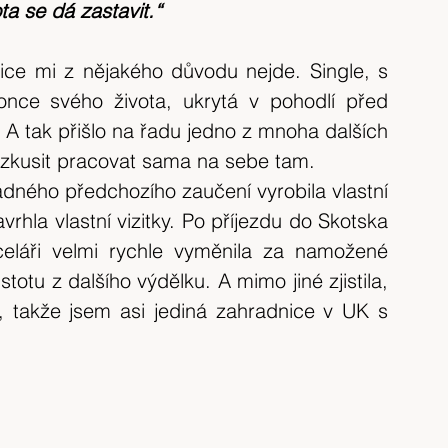
ta se dá zastavit.“
lice mi z nějakého důvodu nejde. Single, s 
nce svého života, ukrytá v pohodlí před 
A tak přišlo na řadu jedno z mnoha dalších 
a zkusit pracovat sama na sebe tam.
dného předchozího zaučení vyrobila vlastní 
rhla vlastní vizitky. Po příjezdu do Skotska 
eláři velmi rychle vyměnila za namožené 
totu z dalšího výdělku. A mimo jiné zjistila, 
, takže jsem asi jediná zahradnice v UK s 