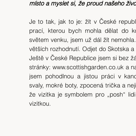
místo a myslet si, že proud našeho živo
Je to tak, jak to je: žít v České repub
prací, kterou bych mohla dělat do ko
světem venku, jsem už dál žít nemohla. 
větších rozhodnutí. Odjet do Skotska 
Ještě v České Republice jsem si bez žá
stránky: www.scottishgarden.co.uk a nav
jsem pohodlnou a jistou práci v kanc
svaly, mokré boty, zpocená trička a nejis
že vizitka je symbolem pro „posh“ lidi
vizitkou.