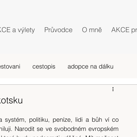
CE a výlety
Průvodce
O mně
AKCE pr
estovani
cestopis
adopce na dálku
probehle vylety
camino Portugues
kotsku
vybava hory
výlet 2019
dovolená
ystém, politiku, peníze, lidi a bůh ví co 
miluji. Narodit se ve svobodném evropském 