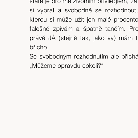
státě je pro mě životním privilegiem, z
expedice
Skotské ostrovy
Indonésie
si vybrat a svobodně se rozhodnout
kterou si může užít jen malé procento
výlet 2018
Srílanka
cestuj s mámou
falešně zpívám a špatně tančím. Pros
právě JÁ (stejně tak, jako vy) mám t
břicho.
Bílé Karpaty
CHKO
Island
Se svobodným rozhodnutím ale přichá
„Můžeme opravdu cokoli?“