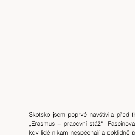
Skotsko jsem poprvé navštívila před tř
„Erasmus – pracovní stáž“. Fascinova
kdy lidé nikam nespěchají a poklidně po