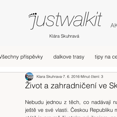
AK
Klára Skuhravá
Všechny příspěvky
dalkove trasy
tipy na c
příběh
Edinburgh
Klara Skuhrava
7. 6. 2016
horská túra Skotsko
Minut čtení: 3
Život a zahradničení ve S
zivot v UK
osobni nazory
Skotsko
Nebudu jednou z těch, co nadávají na s
ještě ve své vlasti. Českou Republiku 