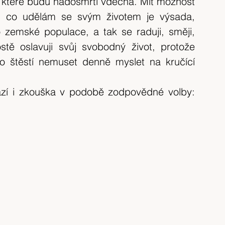
a které budu nadosmrti vděčná. Mít možnost 
tip na výlet
Španělsko
výlet 2017
, co udělám se svým životem je výsada, 
 zemské populace, a tak se raduji, směji, 
výlet 2020
Česká republika
krajina
tě oslavuji svůj svobodný život, protože 
o štěstí nemuset denně myslet na kručící 
zí i zkouška v podobě zodpovědné volby: 