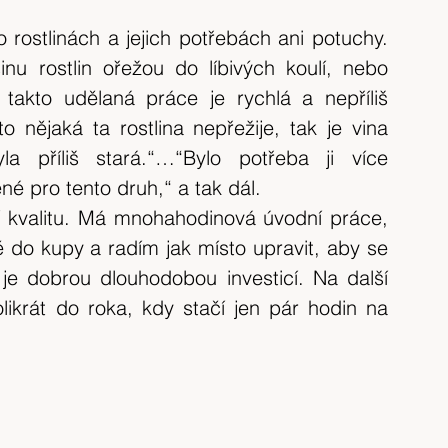
o rostlinách a jejich potřebách ani potuchy. 
u rostlin ořežou do líbivých koulí, nebo 
 takto udělaná práce je rychlá a nepříliš 
nějaká ta rostlina nepřežije, tak je vina 
a příliš stará.“…“Bylo potřeba ji více 
né pro tento druh,“ a tak dál.
ují kvalitu. Má mnohahodinová úvodní práce, 
do kupy a radím jak místo upravit, aby se 
e dobrou dlouhodobou investicí. Na další 
olikrát do roka, kdy stačí jen pár hodin na 