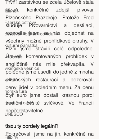
První zastávkou se zcela účelově stala 
Plzeň, konkrétně zdejší pivovar 
Island
Plzeňského Prazdroje. Protože Fred 
Faerské ostrovy
studuje Pivovarnictví a destilaci, 
rozhodla jsem se nás objednat na 
cestování během covidu
všechny možné prohlídkové okruhy. V 
kulturní památka
Plzni jsme strávili celé odpoledne. 
Úroveň komentovaných prohlídek v 
vodopád
angličtině nás mile překvapila. V 
vikingská vesnice
poledne jsme usedli do jedné z mnoha 
plzeňských restaurací a pozorovali 
zvířata
ceny jídel v poledním menu. Za cenu 
horská túra
čtyř euro jsme dostali krásnou porci 
tradiční české svíčkové. Ve Francii 
sama na cestě
nepředstavitelné.
UNESCO
Jsou ty bordely legální?
Asie
Pokračovali jsme na jih, konkrétně na 
Filipíny