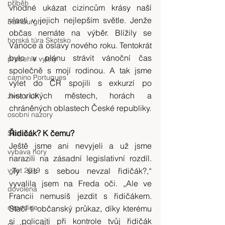
příběh
vhodné ukázat cizincům krásy naší 
vlasti v jejich nejlepším světle. Jenže 
Edinburgh
občas nemáte na výběr. Blížily se 
horská túra Skotsko
Vánoce a oslavy nového roku. Tentokrát 
bylo v plánu strávit vánoční čas 
probehle vylety
společně s mojí rodinou. A tak jsme 
camino Portugues
výlet do ČR spojili s exkurzí po 
historických městech, horách a 
zivot v UK
chráněných oblastech České republiky.
osobni nazory
Řidičák? K čemu?
Skotsko
Ještě jsme ani nevyjeli a už jsme 
vybava hory
narazili na zásadní legislativní rozdíl. 
výlet 2019
„Ty sis s sebou nevzal řidičák?,“ 
vyvalila jsem na Freda oči. „Ale ve 
dovolená
Francii nemusíš jezdit s řidičákem. 
expedice
Stačí ti občanský průkaz, díky kterému 
si policajti při kontrole tvůj řidičák 