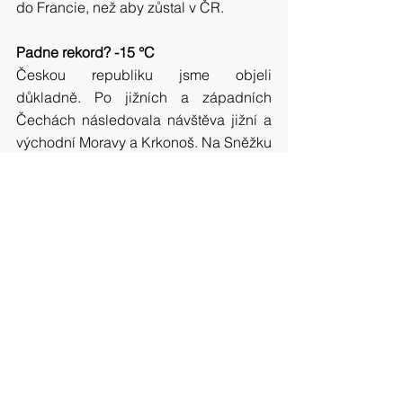
do Francie, než aby zůstal v ČR.
Padne rekord? -15 °C
Českou republiku jsme objeli 
důkladně. Po jižních a západních 
Čechách následovala návštěva jižní a 
východní Moravy a Krkonoš. Na Sněžku 
jsme se nakonec nedostali. Ani 
plánovaný výšlap na Lysou horu a 
Radhošť nevyšel. Vše zhatilo počasí. „A 
to je normální, že tu máte -15°C? To je 
dost šílené, ne?“, ptal se Fred, zatím co 
nám zamrzly i stěrače. „Normální to 
není, ale ta zasněžená a zmrzlá krajina 
je přeci i tak krásná,“ odpověděla jsem 
a rychle se podívala na předpověď 
počasí v Edinburghu: + 9 °C. Snad 
poprvé je ve Skotsku teplejší počasí, 