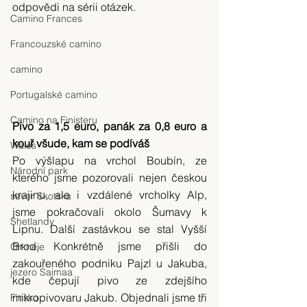
odpovědi na sérii otázek.
Camino Frances
Francouzské camino
camino
Portugalské camino
Camino na Finisteru
Pivo za 1,5 euro, panák za 0,8 euro a 
kouř všude, kam se podíváš
Wales
Po výšlapu na vrchol Boubín, ze 
Národní park
kterého jsme pozorovali nejen českou 
krajinu, ale i vzdálené vrcholky Alp, 
sever Skotska
jsme pokračovali okolo Šumavy k 
Shetlandy
Lipnu. Další zastávkou se stal Vyšší 
Brod. Konkrétně jsme přišli do 
Orkneje
zakouřeného podniku Pajzl u Jakuba, 
jezero Saimaa
kde čepují pivo ze zdejšího 
mikropivovaru Jakub. Objednali jsme tři 
Finsko