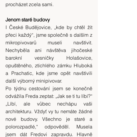
procházet zcela sami.
Jenom staré budovy
I České Budějovice, „kde by chtěl žít 
přeci každý“, jsme společně s dalším z 
mikropivovarů museli navštívit. 
Nechyběla ani návštěva jihočeské 
barokní vesničky Holašovice, 
opuštěného, ztichlého zámku Hluboká 
a Prachatic, kde jsme opět navštívili 
další výborný minipivovar.
Po týdnu cestování jsem se konečně 
odvážila Freda zeptat: „Jak se ti tu líbí?“ 
„Líbí, ale vůbec nechápu vaši 
architekturu. Vždyť vy tu nemáte žádné 
nové budovy. Všechno je staré a 
polorozpadlé,“ odpověděl. Musela 
jsem dát Fredovi zapravdu. Hlavně 