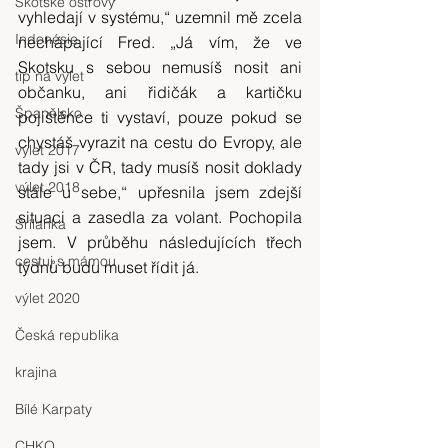
Skotské ostrovy
vyhledají v systému,“ uzemnil mě zcela 
Indonésie
nechápající Fred. „Já vím, že ve 
Skotsku s sebou nemusíš nosit ani 
tip na výlet
občanku, ani řidičák a kartičku 
Španělsko
pojištěnce ti vystaví, pouze pokud se 
chystáš vyrazit na cestu do Evropy, ale 
výlet 2017
tady jsi v ČR, tady musíš nosit doklady 
výlet 2018
stále u sebe,“ upřesnila jsem zdejší 
situaci a zasedla za volant. Pochopila 
Srílanka
jsem. V průběhu následujících třech 
cestuj s mámou
týdnů budu muset řídit já.
výlet 2020
Česká republika
krajina
Bílé Karpaty
CHKO