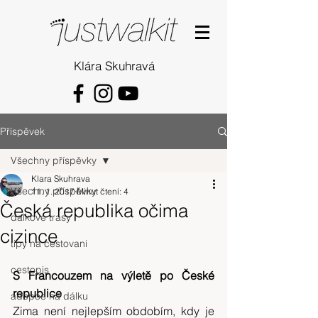
Klára Skuhravá
Příspěvek
Všechny příspěvky
Klara Skuhrava
Všechny příspěvky
11. 1. 2017
Minut čtení: 4
Česká republika očima
dalkove trasy
cizince
tipy na cestovani
cestopis
S Francouzem na výletě po České 
republice 
adopce na dálku
Zima není nejlepším obdobím, kdy je 