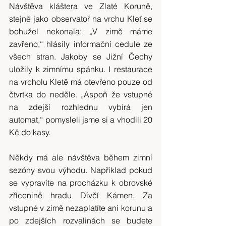
Návštěva kláštera ve Zlaté Koruně, 
stejně jako observatoř na vrchu Kleť se 
bohužel nekonala: „V zimě máme 
zavřeno,“ hlásily informační cedule ze 
všech stran. Jakoby se Jižní Čechy 
uložily k zimnímu spánku. I restaurace 
na vrcholu Kletě má otevřeno pouze od 
čtvrtka do neděle. „Aspoň že vstupné 
na zdejší rozhlednu vybírá jen 
automat,“ pomysleli jsme si a vhodili 20 
Kč do kasy.
Někdy má ale návštěva během zimní 
sezóny svou výhodu. Například pokud 
se vypravíte na procházku k obrovské 
zřícenině hradu Dívčí Kámen. Za 
vstupné v zimě nezaplatíte ani korunu a 
po zdejších rozvalinách se budete 