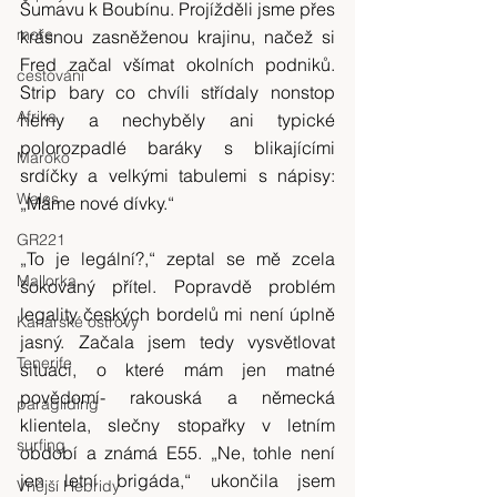
Šumavu k Boubínu. Projížděli jsme přes 
moře
krásnou zasněženou krajinu, načež si 
Fred začal všímat okolních podniků. 
cestování
Strip bary co chvíli střídaly nonstop 
Afrika
herny a nechyběly ani typické 
polorozpadlé baráky s blikajícími 
Maroko
srdíčky a velkými tabulemi s nápisy: 
Wales
„Máme nové dívky.“
GR221
„To je legální?,“ zeptal se mě zcela 
Mallorka
šokovaný přítel. Popravdě problém 
legality českých bordelů mi není úplně 
Kanárské ostrovy
jasný. Začala jsem tedy vysvětlovat 
Tenerife
situaci, o které mám jen matné 
povědomí- rakouská a německá 
paragliding
klientela, slečny stopařky v letním 
surfing
období a známá E55. „Ne, tohle není 
jen letní brigáda,“ ukončila jsem 
Vnější Hebridy