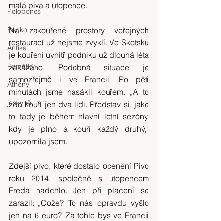
malá piva a utopence.
Pelopones
Na zakouřené prostory veřejných 
Řecko
restaurací už nejsme zvyklí. Ve Skotsku 
Antika
je kouření uvnitř podniku už dlouhá léta 
Památky
zakázáno. Podobná situace je 
samozřejmě i ve Francii. Po pěti 
Athény
minutách jsme nasákli kouřem. „A to 
jeskyně
zde kouří jen dva lidi. Představ si, jaké 
to tady je během hlavní letní sezóny, 
kdy je plno a kouří každý druhý,“ 
upozornila jsem.
Zdejší pivo, které dostalo ocenění Pivo 
roku 2014, společně s utopencem 
Freda nadchlo. Jen při placení se 
zarazil: „Cože? To nás opravdu vyšlo 
jen na 6 euro? Za tohle bys ve Francii 