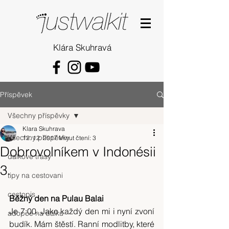
Klára Skuhravá
Příspěvek
Všechny příspěvky
Klara Skuhrava
Všechny příspěvky
12. 12. 2017
Minut čtení: 3
Dobrovolníkem v Indonésii
dalkove trasy
3.
tipy na cestovani
cestopis
Běžný den na Pulau Balai
Je 7:00. Jako každý den mi i nyní zvoní 
adopce na dálku
budík. Mám štěstí. Ranní modlitby, které 