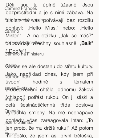
Děti jsou tu úplně úžasné. Jsou 
Camino Frances
bezprostřední a je s nimi zábava. Na 
ulicích na vás pořvávají bez rozdílu 
Francouzské camino
pohlaví: „Hello Miss,“ nebo: „Hello 
camino
Mister.“  A na otázku „Jak se máš?“ 
Portugalské camino
odpovídají všechny souhlasně 
„Baik“ 
(„Dobře“).
Camino na Finisteru
Wales
Občas se ale dostanu do střetu kultury. 
Jako například dnes, kdy jsem při 
Národní park
úvodní hodině s tématem 
sever Skotska
představování chtěla jednomu žákovi 
(chlapci) potřást rukou. On ji stiskl a 
Shetlandy
celá šestnáctičlenná třída doslova 
Orkneje
vybuchla smíchy. Na mé nechápavé 
pohledy včas zareagovala Intan: „To 
jezero Saimaa
jen proto, že mu držíš ruku!“ Až potom 
Finsko
mi došlo, že jsem asi první běloška, 