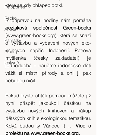
které se kdy chlapec dotkl.
Pelopones
Řecko
S přípravou na hodiny nám pomáhá 
nezisková společnost Green-books
Antika
(www.green-books.org), která se snaží 
Památky
o výstavbu a vybavení nových eko-
knihoven napříč Indonésií. Petrova 
Athény
myšlenka (český zakladatel) je 
jeskyně
jednoduchá – naučme indonéské děti 
vážit si místní přírody a oni ji pak 
nebudou ničit.
Pokud byste chtěli pomoci, můžete již 
nyní přispět jakoukoli částkou na 
výstavbu nových knihoven a nákup 
dětských knih s ekologickou tématikou. 
Když budou ty Vánoce :) … 
Více o 
projektu na www.green-books.org.