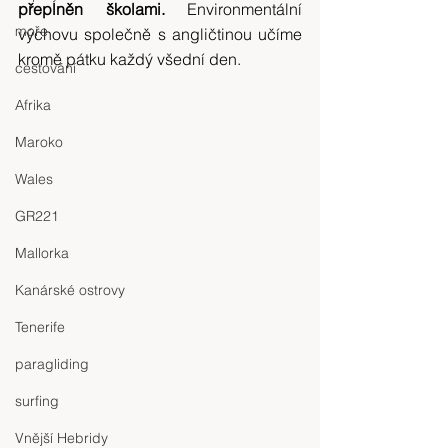
přeplněn školami. 
Environmentální 
moře
výchovu společně s angličtinou učíme 
kromě pátku každý všední den.
cestování
Afrika
Maroko
Wales
GR221
Mallorka
Kanárské ostrovy
Tenerife
paragliding
surfing
Vnější Hebridy