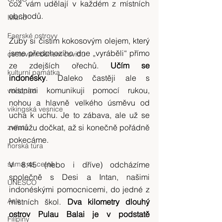
což vám udělají v každém z místních 
obchodů.
Island
Faerské ostrovy
Zuby si čistím kokosovým olejem, který 
jsme předchozího dne „vyráběli“ přímo 
cestování během covidu
ze zdejších ořechů. 
Učím se 
kulturní památka
indonésky
. Daleko častěji ale s 
místními komunikuji pomocí rukou, 
vodopád
nohou a hlavně velkého úsměvu od 
vikingská vesnice
ucha k uchu. Je to zábava, ale už se 
nemůžu dočkat, až si konečně pořádně 
zvířata
pokecáme.
horská túra
sama na cestě
V 8:45 (nebo i dříve) odcházíme 
společně s Desi a Intan, našimi 
UNESCO
indonéskými pomocnicemi, do jedné z 
Asie
místních škol. 
Dva kilometry dlouhý 
ostrov Pulau Balai je v podstatě 
Filipíny