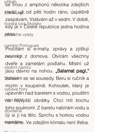
příběh
se linou z amplionů několika zdejších 
mešit už od pěti hodin ráno, úspěšně 
Edinburgh
zaspávám. Vstávám až v sedm. V době, 
horská túra Skotsko
kdy je v České republice jedna hodina 
ráno.
probehle vylety
camino Portugues
Pročítám si e-maily, zprávy a zjišťuji 
novinky z domova. Otvírám všechny 
zivot v UK
dveře a zametám podlahu. Místní už 
osobni nazory
jsou dávno na nohou. 
„Salamat pagi,“
zdravím se se sousedy. Beru si ručník a 
Skotsko
mizím v koupelně. Kohoutek, který je 
vybava hory
upevněn nad barelem s vodou, pouštím 
výlet 2019
na nejvyšší obrátky. Chci mít trochu 
toho soukromí. Z barelu nabírám vodu a 
dovolená
liji si ji na tělo. Sprchu s horkou vodou 
expedice
nemáme. Ve zdejším klimatu není třeba.