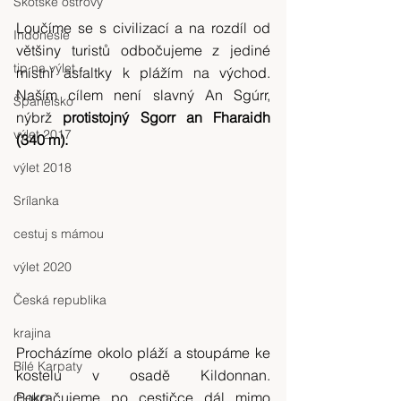
Skotské ostrovy
Loučíme se s civilizací a na rozdíl od 
Indonésie
většiny turistů odbočujeme z jediné 
tip na výlet
místní asfaltky k plážím na východ. 
Naším cílem není slavný An Sgúrr, 
Španělsko
nýbrž 
protistojný Sgorr an Fharaidh 
výlet 2017
(340 m).
výlet 2018
Srílanka
cestuj s mámou
výlet 2020
Česká republika
krajina
Procházíme okolo pláží a stoupáme ke 
Bílé Karpaty
kostelu v osadě Kildonnan. 
Pokračujeme po cestičce dál mimo 
CHKO