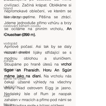
civilizaci. Začíná krápat. Oblékáme si 
Island
nepromokavé oblečení, ve kterém se 
ale brzy potíme. Pěšina se ztrácí. 
Faerské ostrovy
Jdeme jednoduše přímo vzhůru a brzy 
cestování během covidu
se ocitáme na prvním vrcholu, 
An 
Cruachan (299 m).
kulturní památka
vodopád
Aprílové počasí. Asi tak by se daly 
vikingská vesnice
nazvat dnešní lijáky střídající se s 
modrou oblohou a sluníčkem. 
zvířata
Stoupáme po hraně útesů na 
vrchol 
horská túra
Sgorr an Fharaidh. Horu An Sgúrr 
máme jako na dlani.
 Na vrcholu nás 
sama na cestě
čekají úžasné výhledy na všechny 
UNESCO
strany. Nad ostrovem Eigg je jasno. 
Nedaleký Isle of Rum je naopak 
Asie
zahalen v mracích a přímo pod námi se 
Filipíny
třpytí hladina moře s bílými plážemi.