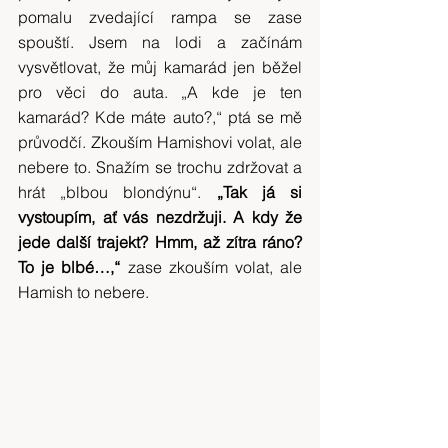
pomalu zvedající rampa se zase 
spouští. Jsem na lodi a začínám 
vysvětlovat, že můj kamarád jen běžel 
pro věci do auta. „A kde je ten 
kamarád? Kde máte auto?,“ ptá se mě 
průvodčí. Zkouším Hamishovi volat, ale 
nebere to. Snažím se trochu zdržovat a 
hrát „blbou blondýnu“. 
„Tak já si 
vystoupím, ať vás nezdržuji. A kdy že 
jede další trajekt? Hmm, až zítra ráno? 
To je blbé…,“
 zase zkouším volat, ale 
Hamish to nebere.