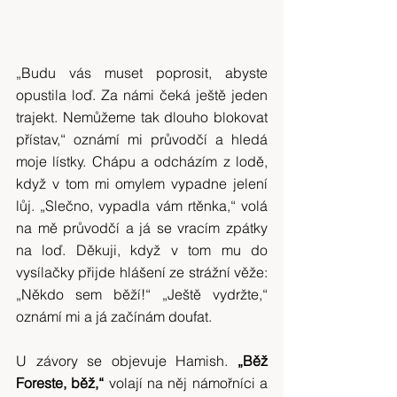
„Budu vás muset poprosit, abyste 
opustila loď. Za námi čeká ještě jeden 
trajekt. Nemůžeme tak dlouho blokovat 
přístav,“ oznámí mi průvodčí a hledá 
moje lístky. Chápu a odcházím z lodě, 
když v tom mi omylem vypadne jelení 
lůj. „Slečno, vypadla vám rtěnka,“ volá 
na mě průvodčí a já se vracím zpátky 
na loď. Děkuji, když v tom mu do 
vysílačky přijde hlášení ze strážní věže: 
„Někdo sem běží!“ „Ještě vydržte,“ 
oznámí mi a já začínám doufat.
U závory se objevuje Hamish. 
„Běž 
Foreste, běž,“
 volají na něj námořníci a 