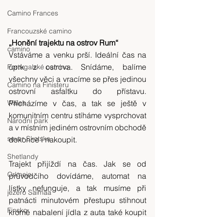
Camino Frances
Francouzské camino
„Honění trajektu na ostrov Rum“
camino
Vstáváme a venku prší. Ideální čas na 
úprk z ostrova. Snídáme, balíme 
Portugalské camino
všechny věci a vracíme se přes jedinou 
Camino na Finisteru
ostrovní asfaltku do přístavu. 
Wales
Přicházíme v čas, a tak se ještě v 
komunitním centru stíháme vysprchovat 
Národní park
a v místním jediném ostrovním obchodě 
sever Skotska
dokonce i nakoupit.
Shetlandy
Trajekt přijíždí na čas. Jak se od 
Orkneje
průvodčího dovídáme, automat na 
lístky nefunguje, a tak musíme při 
jezero Saimaa
patnácti minutovém přestupu stihnout 
Finsko
kromě nabalení jídla z auta také koupit 