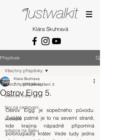
Klára Skuhravá
Příspěvek
Všechny příspěvky
Klara Skuhrava
Všechny příspěvky
7. 1. 2018
Minut čtení: 3
Ostrov Eigg 5.
dalkove trasy
tipy na cestovani
Ostrov Eigg je sopečného původu. 
Zvláště patrné je to na severní straně, 
cestopis
kde krajina nápadně připomíná 
adopce na dálku
polorozpadlý kráter. Vede tudy jedna 