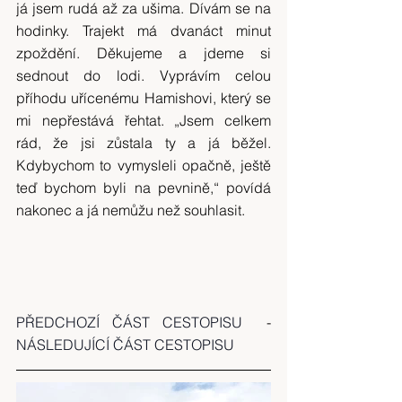
já jsem rudá až za ušima. Dívám se na 
hodinky. Trajekt má dvanáct minut 
zpoždění. Děkujeme a jdeme si 
sednout do lodi. Vyprávím celou 
příhodu uřícenému Hamishovi, který se 
mi nepřestává řehtat. „Jsem celkem 
rád, že jsi zůstala ty a já běžel. 
Kdybychom to vymysleli opačně, ještě 
teď bychom byli na pevnině,“ povídá 
nakonec a já nemůžu než souhlasit.
PŘEDCHOZÍ ČÁST CESTOPISU
  -
NÁSLEDUJÍCÍ ČÁST CESTOPISU