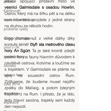
silnice spojující přístavní molo ve 
příběh
vesnici Galmisdale s osadou Howlin.
Edinburgh
Ostrov, který má na šířku pět a na délku 
osm kilometrů projdete z jedné strany 
horská túra Skotsko
na druhou za několik hodin.
probehle vylety
Eigg poznáte už z velké dálky díky 
camino Portugues
kontuře téměř 
čtyři sta metrového útesu 
zivot v UK
hory An Sgúrr. 
Ta je také kromě zdejší 
osobni nazory
pestré flory a fauny hlavním důvodem k 
návštěvě ostrova. Kotvíme a loučíme se 
Skotsko
s trajektem. V Galmisdale se ptáme na 
vybava hory
spoj na sousední ostrov Rum. 
Zjišťujeme, že budeme muset nejdřív 
výlet 2019
zpátky do Mallaig, a potom (stejným 
dovolená
trajektem) na Rum. I přesto, že je léto, 
tedy hlavní sezóna, trajekty sem každý 
expedice
den nejezdí.