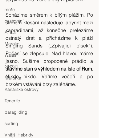
moře
Scházíme směrem k bílým plážím. Po 
cestování
strmém klesání následuje labyrint mezi 
kapradinami, až konečně přelézáme 
Afrika
ostnatý drát a přicházíme k pláži 
Maroko
Singing Sands („Zpívající písek“). 
Počasí se zlepšuje. Nad hlavou máme 
Wales
jasno. Sušíme propocené prádlo a 
GR221
stavíme stan s výhledem na Isle of Rum
. 
Nikde nikdo. Vaříme večeři a po 
Mallorka
brzkém vstávání brzy zaléháme.
Kanárské ostrovy
Tenerife
paragliding
surfing
Vnější Hebridy