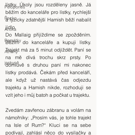
lístky. Úkoly jsou rozděleny jasně. Já 
Pelopones
běžím do kanceláře pro lístky, rychlejší 
Řecko
a fyzicky zdatnější Hamish běží nabalit 
jídlo.
Antika
Do Mallaig přijíždíme se zpožděním. 
Památky
Běžím do kanceláře a kupuji lístky. 
Trajekt má za 5 minut odjíždět. Paní se 
Athény
na mě dívá trochu skrz prsty. Po 
jeskyně
domluvě s druhou paní mi nakonec 
lístky prodává. Čekám před kanceláří, 
ale když už nastává čas odjezdu 
trajektu a Hamish nikde, rozhoduji se 
vzít jeho i můj batoh a počkat u trajektu.
Zvedám zavřenou zábranu a volám na 
námořníky: „Prosím vás, je tohle trajekt 
na Isle of Rum?“ Kluci se na sebe 
podívají, zahlásí něco do vysílačky a 