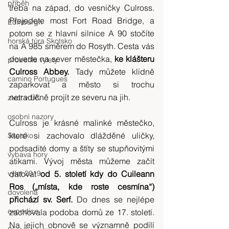
příběh
třeba na západ, do vesničky Culross. 
Přejedete most Fort Road Bridge, a 
Edinburgh
potom se z hlavní silnice A 90 stočíte 
horská túra Skotsko
na A 985 směrem do Rosyth. Cesta vás 
dovede na sever městečka, 
ke klášteru  
probehle vylety
Culross Abbey.
 Tady můžete klidně 
camino Portugues
zaparkovat a město si trochu 
netradičně projít ze severu na jih.
zivot v UK
osobni nazory
Culross je krásné malinké městečko, 
které si zachovalo dlážděné uličky, 
Skotsko
podsadité domy a štíty se stupňovitými 
vybava hory
atikami. Vývoj města můžeme začít 
výlet 2019
datovat 
od 5. století kdy do Cuileann 
Ros („místa, kde roste cesmína“) 
dovolená
přichází sv. Serf. 
Do dnes se nejlépe 
expedice
zachovala podoba domů ze 17. století. 
Na jejich obnově se významně podílí 