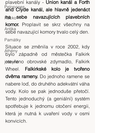
plavební kanály - 
Union kanál a Forth 
Pelopones
and Clyde kanál, ale hlavně jedenáct 
na sebe navazujících plavebních 
Řecko
komor. 
Proplavit se skrz všechny na 
Antika
sebe navazující komory trvalo celý den.
Památky
Situace se změnila v roce 2002, kdy 
Athény
bylo západně od městečka Falkirk 
otevřeno obrovské zdymadlo, Falkirk 
jeskyně
Wheel.
 Falkirkské kolo je tvořeno 
dvěma rameny. 
Do jednoho ramene se 
nabere loď, do druhého adekvátní váha 
vody. Kolo se pak jednoduše přetočí. 
Tento jednoduchý (a geniální) systém 
spotřebuje k jednomu otočení energii, 
která je nutná k uvaření vody v osmi 
konvicích.