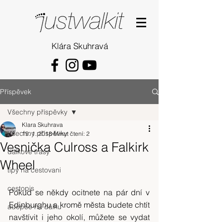
Klára Skuhravá
Příspěvek
Všechny příspěvky
Klara Skuhrava
Všechny příspěvky
19. 1. 2018
Minut čtení: 2
Vesnička Culross a Falkirk
dalkove trasy
Wheel
tipy na cestovani
cestopis
Pokud se někdy ocitnete na pár dní v 
Edinburghu a kromě města budete chtít 
adopce na dálku
navštívit i jeho okolí, můžete se vydat 