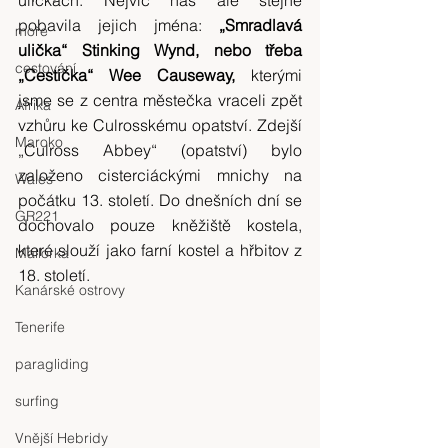
pobavila jejich jména: 
„Smradlavá 
moře
ulička“ Stinking Wynd, nebo třeba 
cestování
„Cestička“ Wee Causeway, 
kterými 
jsme se z centra městečka vraceli zpět 
Afrika
vzhůru ke Culrosskému opatství. Zdejší 
Maroko
„Culross Abbey“ (opatství) bylo 
založeno cisterciáckými mnichy na 
Wales
počátku 13. století. Do dnešních dní se 
GR221
dochovalo pouze kněžiště kostela, 
které slouží jako farní kostel a hřbitov z 
Mallorka
18. století.
Kanárské ostrovy
Tenerife
paragliding
surfing
Vnější Hebridy