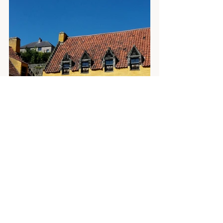
#Skotsko
#památka
#vodnídílo
#tipy