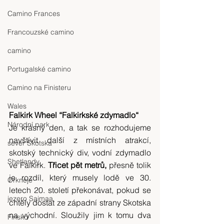
Camino Frances
Francouzské camino
camino
Portugalské camino
Camino na Finisteru
Wales
Falkirk Wheel “Falkirkské zdymadlo“
Národní park
Je krásný den, a tak se rozhodujeme 
navštívit další z místních atrakcí, 
sever Skotska
skotský technický div, vodní zdymadlo 
Shetlandy
ve Falkirk. 
Třicet pět metrů,
 přesně tolik 
je rozdíl, který musely lodě ve 30. 
Orkneje
letech 20. století překonávat, pokud se 
jezero Saimaa
chtěly dostat ze západní strany Skotska 
na východní. Sloužily jim k tomu dva 
Finsko