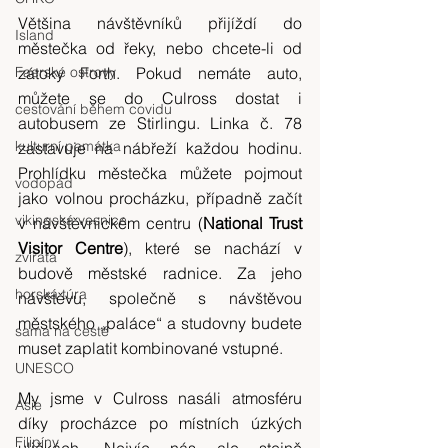
Většina návštěvníků přijíždí do 
Island
městečka od řeky, nebo chcete-li od 
zátoky Forth. Pokud nemáte auto, 
Faerské ostrovy
můžete se do Culross dostat i 
cestování během covidu
autobusem ze Stirlingu. Linka č. 78 
kulturní památka
zastavuje na nábřeží každou hodinu. 
Prohlídku městečka můžete pojmout 
vodopád
jako volnou procházku, případně začít 
vikingská vesnice
v návštěvnickém centru (
National Trust 
Visitor Centre
), které se nachází v 
zvířata
budově městské radnice. Za jeho 
horská túra
návštěvu, společně s návštěvou 
městského „paláce“ a studovny budete 
sama na cestě
muset zaplatit kombinované vstupné.
UNESCO
My jsme v Culross nasáli atmosféru 
Asie
díky procházce po místních úzkých 
Filipíny
uličkách. Nejvíc nás ale stejně 