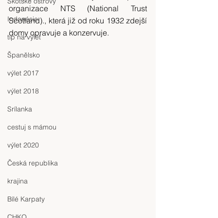
Skotské ostrovy
organizace NTS (National Trust 
Indonésie
Scotland)., která již od roku 1932 zdejší 
domy opravuje a konzervuje.
tip na výlet
Španělsko
výlet 2017
výlet 2018
Srílanka
cestuj s mámou
výlet 2020
Česká republika
krajina
Bílé Karpaty
CHKO