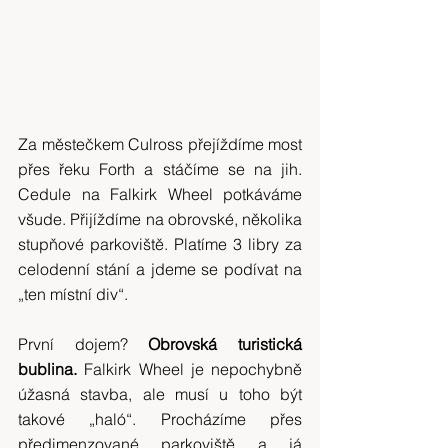
Za městečkem Culross přejíždíme most 
přes řeku Forth a stáčíme se na jih. 
Cedule na Falkirk Wheel potkáváme 
všude. Přijíždíme na obrovské, několika 
stupňové parkoviště. Platíme 3 libry za 
celodenní stání a jdeme se podívat na 
„ten místní div“.
První dojem? 
Obrovská turistická 
bublina. 
Falkirk Wheel je nepochybně 
úžasná stavba, ale musí u toho být 
takové „haló“. Procházíme přes 
předimenzované parkoviště a já 