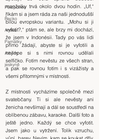
manželky trvá okolo dvou hodin. „Uf,“ 
Pelopones
říkám si a jsem ráda za naši jednodušší 
Řecko
bílou evropskou variantu. „Mohu si ji 
vyfotit?,“ ptám se, ale brzy mi dochází, 
Antika
že jsem v Indonésii. Tady po vás lidi 
Památky
přímo žádají, abyste si je vyfotili a 
nejlépe si s nimi rovnou udělali 
Athény
selfíčko. Fotím nevěstu ze všech stran, 
jeskyně
a pak se rovnou fotím i s vizážisty a 
všemi přítomnými v místnosti.
Z místnosti vycházíme společně mezi 
svatebčany. Ti si ale nevěsty ani 
ženicha nevšímají a dál se soustředí na 
oblíbenou zábavu, karaoke. Další foto a 
ještě jedno. Každý se chce vyfotit. 
Jsem jako u vytržení. Tolik vzruchu, 
vůní, barev. Nevím, kam se koukat dřív. 