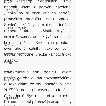
přes whatsapp. Neodmítám. Právě 
příběh
naopak. Jsem z pozvání nadšená. 
Edinburgh
„Jenže co si mám vzít na sebe?,“ 
přemýšlím a píšu další zprávu. 
horská túra Skotsko
Společenské šaty jsem si do Indonésie 
probehle vylety
opravdu nebrala. „Stačí, když si 
vezmeš něco, co zakrývá ramena a 
camino Portugues
kolena,“ píše mi Siska a já probírám 
zivot v UK
svůj ubohý šatník. Nakonec volím 
osobni nazory
trochu nevhodné turecké kalhoty, tričko 
a žabky.
Skotsko
vybava hory
Sraz máme v jednu hodinu. Dávám 
peníze do obálky (dar novomanželům), 
výlet 2019
a když vidím, že má kamarádka ještě 
dovolená
zdaleka není připravena, odcházím 
čekat domů. Bydlíme hned vedle sebe. 
expedice
Po hodině a půl přichází jako úplně jiný 