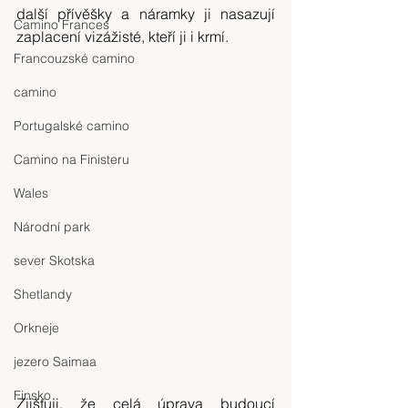
další přívěšky a náramky ji nasazují 
Camino Frances
zaplacení vizážisté, kteří ji i krmí.
Francouzské camino
camino
Portugalské camino
Camino na Finisteru
Wales
Národní park
sever Skotska
Shetlandy
Orkneje
jezero Saimaa
Finsko
Zjišťuji, že celá úprava budoucí 