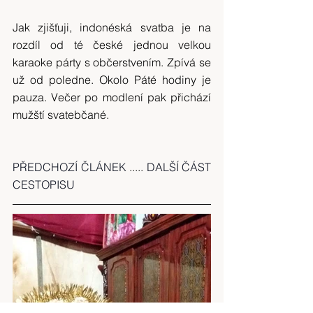
Jak zjišťuji, indonéská svatba je na 
rozdíl od té české jednou velkou 
karaoke párty s občerstvením. Zpívá se 
už od poledne. Okolo Páté hodiny je 
pauza. Večer po modlení pak přichází 
mužští svatebčané.
PŘEDCHOZÍ ČLÁNEK
..... 
DALŠÍ ČÁST 
CESTOPISU