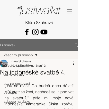
Klára Skuhravá
Příspěvek
Všechny příspěvky
Klara Skuhrava
Všechny příspěvky
19. 12. 2017
Minut čtení: 3
Na indonéské svatbě 4.
dalkove trasy
tipy na cestovani
„Jak se máš? Co budeš dnes dělat? 
Můj bratr se žení, nechceš se jít podívat 
cestopis
na svatbu?,“ píše mi moje nová 
adopce na dálku
indonéská kamarádka Siska zprávu 