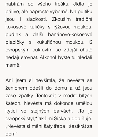
nabírám od všeho trošku. Jídlo je 
pálivé, ale naprosto výborné. Na pultíku 
jsou i sladkosti. Zkouším tradiční 
kokosové kuličky s rýžovou moukou, 
pudink a další banánovo-kokosové 
placičky s kukuřičnou moukou. S 
evropským cukrovím se zdejší chutě 
nedají srovnat. Alkohol byste tu hledali 
marně.
Ani jsem si nevšimla, že nevěsta se 
ženichem odešli do domu a už jsou 
zase zpátky. Tentokrát v modro-bílých 
šatech. Nevěsta má dokonce umělou 
kytici ve stejných barvách. „To je 
evropský styl,“ říká mi Siska a doplňuje: 
„Nevěsta si mění šaty třeba i šestkrát za 
den!“