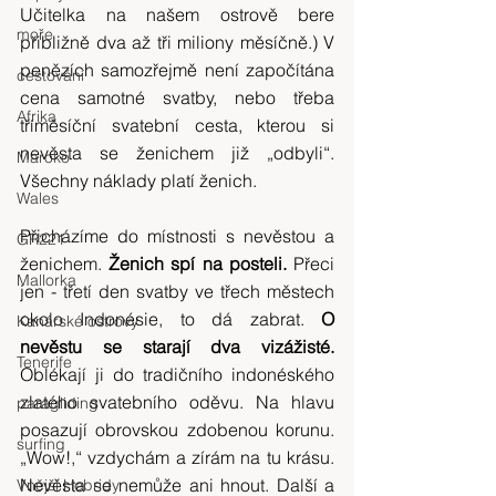
Učitelka na našem ostrově bere 
moře
přibližně dva až tři miliony měsíčně.) V 
penězích samozřejmě není započítána 
cestování
cena samotné svatby, nebo třeba 
Afrika
tříměsíční svatební cesta, kterou si 
nevěsta se ženichem již „odbyli“. 
Maroko
Všechny náklady platí ženich.
Wales
Přicházíme do místnosti s nevěstou a 
GR221
ženichem. 
Ženich spí na posteli. 
Přeci 
Mallorka
jen - třetí den svatby ve třech městech 
okolo Indonésie, to dá zabrat.
 O 
Kanárské ostrovy
nevěstu se starají dva vizážisté. 
Tenerife
Oblékají ji do tradičního indonéského 
zlatého svatebního oděvu. Na hlavu 
paragliding
posazují obrovskou zdobenou korunu. 
surfing
„Wow!,“ vzdychám a zírám na tu krásu. 
Nevěsta se nemůže ani hnout. Další a 
Vnější Hebridy