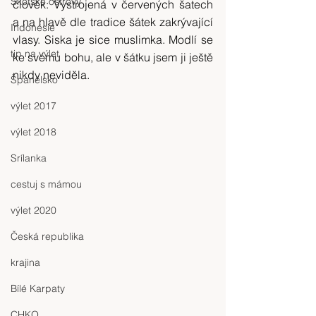
Skotské ostrovy
člověk: Vystrojená v červených šatech 
a na hlavě dle tradice šátek zakrývající 
Indonésie
vlasy. Siska je sice muslimka. Modlí se 
tip na výlet
ke svému bohu, ale v šátku jsem ji ještě 
nikdy neviděla.
Španělsko
výlet 2017
výlet 2018
Srílanka
cestuj s mámou
výlet 2020
Česká republika
krajina
Bílé Karpaty
CHKO