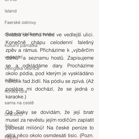
Island
Faerské ostrovy
cestování během covidu
Svatba se koná hned ve vedlejší ulici. 
Konečně chápu celodenní falešný 
kulturní památka
zpěv a rámus. Přicházíme k „výběrčím 
vodopád
dárků“ a seznamu hostů. Zapisujeme 
se a odkládáme dary. Procházíme 
vikingská vesnice
okolo pódia, pod kterým je vyskládáno 
zvířata
několik řad židlí. Na pódiu se zpívá. (Až 
posléze mi dochází, že se jedná o 
horská túra
karaoke.)
sama na cestě
Od Sisky se dovídám, že její bratr 
UNESCO
musel za nevěstu jejím rodičům zaplatit 
Asie
padesát miliónů! Na české peníze to 
dělá něco okolo osmdesáti tisíc. (Pozn. 
Filipíny