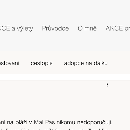
CE a výlety
Průvodce
O mně
AKCE pr
estovani
cestopis
adopce na dálku
probehle vylety
camino Portugues
vybava hory
výlet 2019
dovolená
 na pláži v Mal Pas nikomu nedoporučuji. 