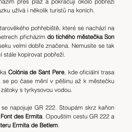
ázím přes pláž a pokračuji okolo pobřeží 
u užívá i několik turistů na koních.
tarověkého pohřebiště, které se nachází na 
metrech přicházím 
do tichého městečka Son 
úseku velmi dobře značena. Nemusíte se tak 
čí stále kopírovat pobřeží.
ka 
Colónia de Sant Pere
, kde oficiální trasa 
rá se po čase mění v pěšinu až k městečku 
zátoky s tyrkysovou vodou.
e se napojuje GR 222. Stoupám skrz kaňon 
Font des Ermita
. Opouštím cestu GR 222 a 
šteru Ermita de Betlem
.