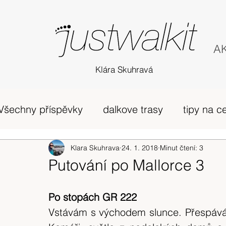
AK
Klára Skuhravá
Všechny příspěvky
dalkove trasy
tipy na c
příběh
Edinburgh
Klara Skuhrava
24. 1. 2018
horská túra Skotsko
Minut čtení: 3
Putování po Mallorce 3
zivot v UK
osobni nazory
Skotsko
Po stopách GR 222
Vstávám s východem slunce. Přespávání