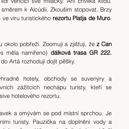
i venčící své miláčky. Ani chvilka klidu. 
tip na výlet
Španělsko
výlet 2017
směrem k Alcúdii. Zkouším stopovat. Brzy 
ve víru turistického 
rezortu Platja de Muro
. 
výlet 2020
Česká republika
krajina
okolo pobřeží. Zoomuji a zjišťuji, že 
z Can 
s měla namířeno) 
dálková trasa GR 222. 
do Artá rozhoduji dojít pěšky.
hradně hotely, obchody se suvenýry a 
ích zážitcích nechápu turisty, kteří se 
sive hotelového rezortu.
lavek a omývám se pod místní sprchou. Je 
ími turisty. Pauzička na doplnění vody a 