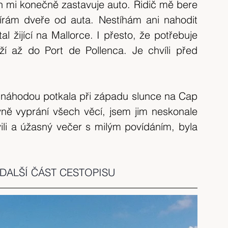
 mi konečně zastavuje auto. Řidič mě bere 
írám dveře od auta. Nestíhám ani nahodit 
l žijící na Mallorce. I přesto, že potřebuje 
 až do Port de Pollenca. Je chvíli před 
m náhodou potkala při západu slunce na Cap 
ně vyprání všech věcí, jsem jim neskonale 
li a úžasný večer s milým povídáním, byla 
DALŠÍ ČÁST CESTOPISU