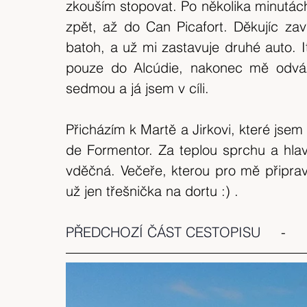
zkouším stopovat. Po několika minutách
zpět, až do Can Picafort. Děkujíc zav
batoh, a už mi zastavuje druhé auto. Ita
pouze do Alcúdie, nakonec mě odváží
sedmou a já jsem v cíli.
Přicházím k Martě a Jirkovi, které jse
de Formentor. Za teplou sprchu a hlav
vděčná. Večeře, kterou pro mě připravi
už jen třešnička na dortu :) .
PŘEDCHOZÍ ČÁST CESTOPISU
     -     