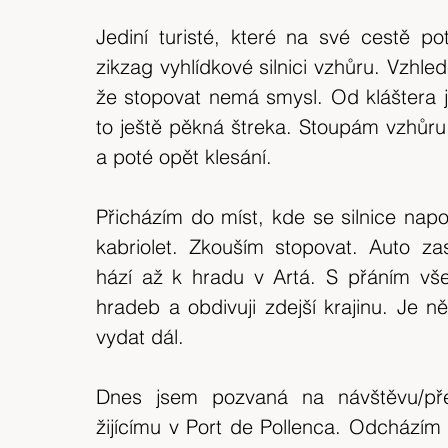
Jediní turisté, které na své cestě po
zikzag vyhlídkové silnici vzhůru. Vzhled
že stopovat nemá smysl. Od kláštera jse
to ještě pěkná štreka. Stoupám vzhůru 
a poté opět klesání.
Přicházím do míst, kde se silnice napoju
kabriolet. Zkouším stopovat. Auto za
hází až k hradu v Artá. S přáním vš
hradeb a obdivuji zdejší krajinu. Je ně
vydat dál.
Dnes jsem pozvaná na návštěvu/pře
žijícímu v Port de Pollenca. Odchází