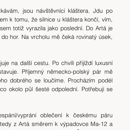
tkávám, jsou návštěvníci kláštera. Jdu po 
em k tomu, že silnice u kláštera končí, vím, 
m totiž vyrazila jako poslední. Do Artá je 
do hor. Na vrcholu mě čeká rovinatý úsek, 
je na další cestu. Po chvíli přijíždí luxusní 
stavuje. Příjemný německo-polský pár mě 
eho dobrého se loučíme. Procházím podél 
co okolo půl šesté odpolední. Potřebuji se 
spání/vyprání oblečení k českému páru 
m tedy z Artá směrem k výpadovce Ma-12 a 