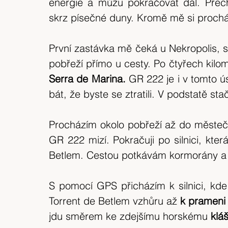
energie a můžu pokračovat dál. Přech
skrz písečné duny. Kromě mě si procházk
První zastávka mě čeká u Nekropolis, s
pobřeží přímo u cesty. Po čtyřech kilo
Serra de Marina.
 GR 222 je i v tomto 
bát, že byste se ztratili. V podstatě sta
Procházím okolo pobřeží až do městeč
GR 222 mizí. Pokračuji po silnici, kte
Betlem. Cestou potkávám kormorány a 
S pomocí GPS přicházím k silnici, kd
Torrent de Betlem vzhůru až 
k
prameni 
jdu směrem ke zdejšímu horskému 
klá