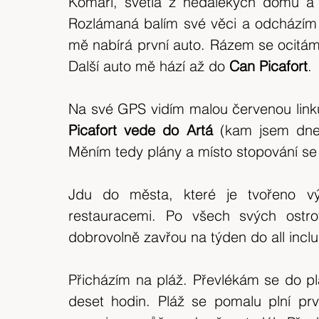
Komáři, světla z nedalekých domů a lid
expedice
Skotské ostrovy
Indonésie
Rozlámaná balím své věci a odcházím 
mě nabírá první auto. Rázem se ocitám 
výlet 2018
Srílanka
cestuj s mámou
Další auto mě hází až do
 Can Picafort
.
Na své GPS vidím malou červenou linku 
Bílé Karpaty
CHKO
Island
Picafort vede do Artá
 (kam jsem dne
Měním tedy plány a místo stopování se 
Jdu do města, které je tvořeno vý
restauracemi. Po všech svých ostrovn
dobrovolně zavřou na týden do all inclu
Přicházím na pláž. Převlékám se do p
deset hodin. Pláž se pomalu plní prvn