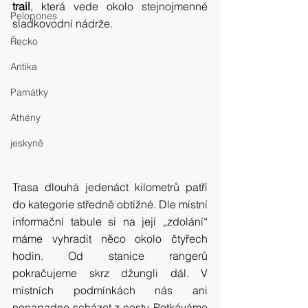
trail
, která vede okolo stejnojmenné 
Pelopones
sladkovodní nádrže.
Řecko
Antika
Památky
Athény
jeskyně
Trasa dlouhá jedenáct kilometrů patří 
do kategorie středně obtížné. Dle místní 
informační tabule si na její „zdolání“ 
máme vyhradit něco okolo čtyřech 
hodin. Od stanice rangerů 
pokračujeme skrz džungli dál. V 
místních podmínkách nás ani 
nenapadne scházet z cesty. Potkáváme 