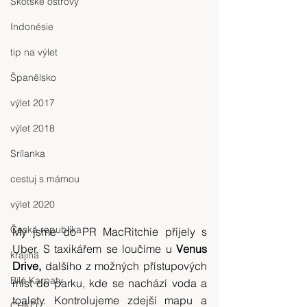
Skotské ostrovy
Indonésie
tip na výlet
Španělsko
výlet 2017
výlet 2018
Srílanka
cestuj s mámou
výlet 2020
Česká republika
My jsme do PR MacRitchie přijely s 
Uber. S taxikářem se loučíme u 
Venus 
krajina
Drive,
 dalšího z možných přístupových 
Bílé Karpaty
míst do parku, kde se nachází voda a 
toalety. Kontrolujeme zdejší mapu a 
CHKO