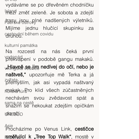
vydáváme se po dřevěném chodníčku 
Island
mezi změť zeleně. Je sobota a zdejší 
trasy jsou plné nadšených výletníků. 
Faerské ostrovy
Míjíme jednu hlučící skupinku za 
cestování během covidu
druhou.
kulturní památka
Na rozcestí na nás čeká první 
vodopád
překvapení v podobě gangu makaků. 
„Hlavně se jim nedívej do očí, nebo je 
vikingská vesnice
naštveš,“ 
upozorňuje mě Terka a já 
zvířata
přemýšlím, jak asi vypadá naštvaný 
makak. Pro klid všech zúčastněných 
horská túra
nechávám svou zvědavost spát a 
sama na cestě
snažím se nekoukat zdejším opičkám 
do očí.
UNESCO
Asie
Procházíme po Venus Link, 
cestičce 
směřující k „Tree Top Walk“
, mostě v 
Filipíny