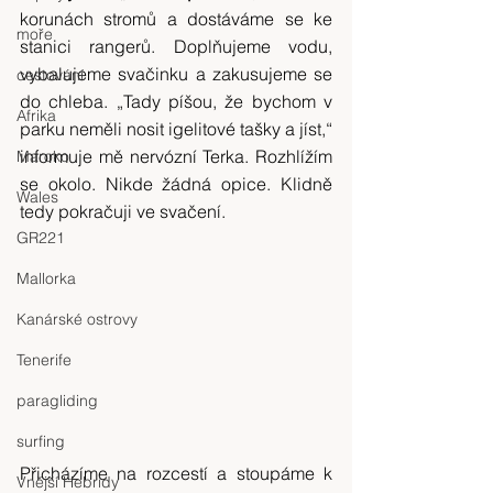
korunách stromů a dostáváme se ke 
moře
stanici rangerů. Doplňujeme vodu, 
vybalujeme svačinku a zakusujeme se 
cestování
do chleba. „Tady píšou, že bychom v 
Afrika
parku neměli nosit igelitové tašky a jíst,“ 
informuje mě nervózní Terka. Rozhlížím 
Maroko
se okolo. Nikde žádná opice. Klidně 
Wales
tedy pokračuji ve svačení.
GR221
Mallorka
Kanárské ostrovy
Tenerife
paragliding
surfing
Přicházíme na rozcestí a stoupáme k 
Vnější Hebridy