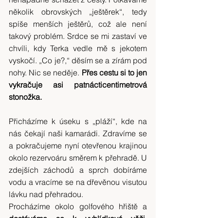
několik obrovských „ještěrek“, tedy 
spíše menších ještěrů, což ale není 
takový problém. Srdce se mi zastaví ve 
chvíli, kdy Terka vedle mě s jekotem 
vyskočí. „Co je?,“ děsím se a zírám pod 
nohy. Nic se neděje. 
Přes cestu si to jen 
vykračuje asi patnácticentimetrová 
stonožka.
Přicházíme k úseku s „pláží“, kde na 
nás čekají naši kamarádi. Zdravíme se 
a pokračujeme nyní otevřenou krajinou 
okolo rezervoáru směrem k přehradě. U 
zdejších záchodů a sprch dobíráme 
vodu a vracíme se na dřevěnou visutou 
lávku nad přehradou.
Procházíme okolo golfového hřiště a 