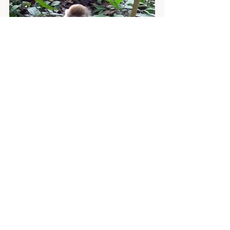
#Singapore
#tipy
#tipnavýlet
tipy na cestovani