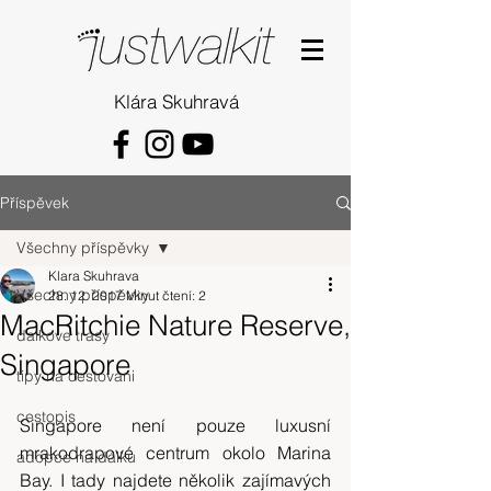
Klára Skuhravá
Příspěvek
Všechny příspěvky
Klara Skuhrava
Všechny příspěvky
28. 12. 2017
Minut čtení: 2
MacRitchie Nature Reserve,
dalkove trasy
Singapore
tipy na cestovani
cestopis
Singapore není pouze luxusní 
mrakodrapové centrum okolo Marina 
adopce na dálku
Bay. I tady najdete několik zajímavých 