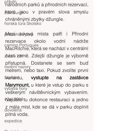
příběh
národních parků a přírodních rezervací, 
které jsou v pravém slova smyslu 
Edinburgh
chráněnými zbytky džungle.
horská túra Skotsko
Mezi taková místa patří i Přírodní 
probehle vylety
rezervace okolo vodní nádrže 
camino Portugues
MacRitchie, která se nachází v centrální 
části země. Zdejší džungle je výborně 
zivot v UK
přístupná. Dostanete se sem buď 
osobni nazory
metrem, nebo taxi. Pokud zvolíte první 
variantu, 
vystupte na zastávce 
Skotsko
Marymount,
 u které je vstup do parku s 
vybava hory
veškerým návštěvnickým vybavením. 
výlet 2019
Najdete tu dokonce restauraci a jedno 
z mála míst, kde se dá v parku doplnit 
dovolená
pitná voda.
expedice