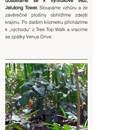
dostáváme se k vyhlídkové věži, 
Jelutong Tower. 
Stoupáme vzhůru a ze 
závěrečné plošiny obhlížíme zdejší 
krajinu. Po dalším kilometru přicházíme 
k „východu“ z Tree Top Walk a vracíme 
se zpátky Venus Drive.