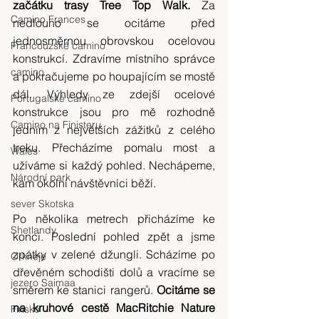
začátku trasy Tree Top Walk.
 Za 
Camino Frances
nedlouho se ocitáme před 
jednosměrnou obrovskou ocelovou 
Francouzské camino
konstrukcí. Zdravíme místního správce 
camino
a pokračujeme po houpajícím se mostě 
dál. Výhledy ze zdejší ocelové 
Portugalské camino
konstrukce jsou pro mě rozhodně 
Camino na Finisteru
jedním z největších zážitků z celého 
treku. Přecházíme pomalu most a 
Wales
užíváme si každý pohled. Nechápeme, 
Národní park
kam okolní návštěvníci běží.
sever Skotska
Po několika metrech přicházíme ke 
Shetlandy
konci. Poslední pohled zpět a jsme 
zpátky v zelené džungli. Scházíme po 
Orkneje
dřevěném schodišti dolů a vracíme se 
jezero Saimaa
směrem ke stanici rangerů. 
Ocitáme se 
na kruhové cestě MacRitchie Nature 
Finsko