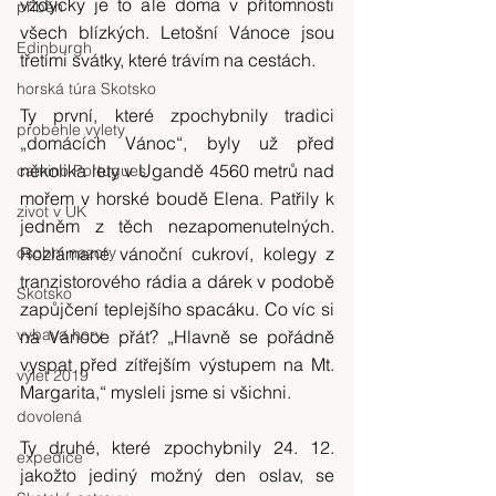
vždycky je to ale doma v přítomnosti 
příběh
všech blízkých. Letošní Vánoce jsou 
Edinburgh
třetími svátky, které trávím na cestách.
horská túra Skotsko
Ty první, které zpochybnily tradici 
probehle vylety
„domácích Vánoc“, byly už před 
několika lety v Ugandě 4560 metrů nad 
camino Portugues
mořem v horské boudě Elena. Patřily k 
zivot v UK
jedněm z těch nezapomenutelných. 
osobni nazory
Rozlámané vánoční cukroví, kolegy z 
tranzistorového rádia a dárek v podobě 
Skotsko
zapůjčení teplejšího spacáku. Co víc si 
vybava hory
na Vánoce přát? „Hlavně se pořádně 
vyspat před zítřejším výstupem na Mt. 
výlet 2019
Margarita,“ mysleli jsme si všichni.
dovolená
Ty druhé, které zpochybnily 24. 12. 
expedice
jakožto jediný možný den oslav, se 