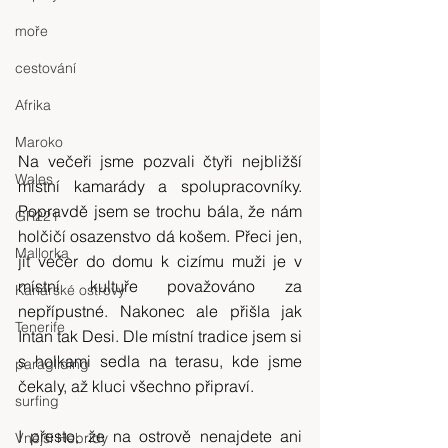
moře
cestování
Afrika
Maroko
Na večeři jsme pozvali čtyři nejbližší 
Wales
místní kamarády a spolupracovníky. 
Popravdě jsem se trochu bála, že nám 
GR221
holčičí osazenstvo dá košem. Přeci jen, 
Mallorka
jít večer do domu k cizímu muži je v 
místní kultuře považováno za 
Kanárské ostrovy
nepřípustné. Nakonec ale přišla jak 
Tenerife
Intan tak Desi. Dle místní tradice jsem si 
s holkami sedla na terasu, kde jsme 
paragliding
čekaly, až kluci všechno připraví.
surfing
I přesto, že na ostrově nenajdete ani 
Vnější Hebridy