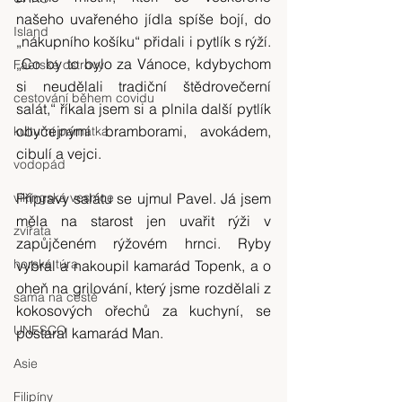
našeho uvařeného jídla spíše bojí, do 
Island
„nákupního košíku“ přidali i pytlík s rýží. 
„Co by to bylo za Vánoce, kdybychom 
Faerské ostrovy
si neudělali tradiční štědrovečerní 
cestování během covidu
salát,“ říkala jsem si a plnila další pytlík 
obyčejnými bramborami, avokádem, 
kulturní památka
cibulí a vejci.
vodopád
vikingská vesnice
Přípravy salátu se ujmul Pavel. Já jsem 
měla na starost jen uvařit rýži v 
zvířata
zapůjčeném rýžovém hrnci. Ryby 
horská túra
vybral a nakoupil kamarád Topenk, a o 
oheň na grilování, který jsme rozdělali z 
sama na cestě
kokosových ořechů za kuchyní, se 
UNESCO
postaral kamarád Man.
Asie
Filipíny