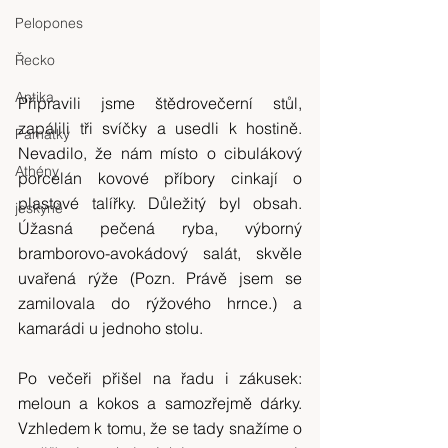
Pelopones
Řecko
Antika
Připravili jsme štědrovečerní stůl, 
zapálili tři svíčky a usedli k hostině. 
Památky
Nevadilo, že nám místo o cibulákový 
Athény
porcelán kovové příbory cinkají o 
plastové talířky. Důležitý byl obsah. 
jeskyně
Úžasná pečená ryba, výborný 
bramborovo-avokádový salát, skvěle 
uvařená rýže (Pozn. Právě jsem se 
zamilovala do rýžového hrnce.) a 
kamarádi u jednoho stolu.
Po večeři přišel na řadu i zákusek: 
meloun a kokos a samozřejmě dárky. 
Vzhledem k tomu, že se tady snažíme o 