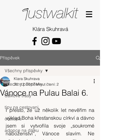
Klára Skuhravá
Příspěvek
Všechny příspěvky
Klara Skuhrava
Všechny příspěvky
30. 12. 2017
Minut čtení: 2
Vánoce na Pulau Balai 6.
dalkove trasy
tipy na cestovani
I přesto, že už několik let nevěřím na 
výklad Boha křesťanskou církví a dávno 
cestopis
jsem si vytvořila svoje „soukromé 
adopce na dálku
náboženství“, Vánoce slavím. Ne 