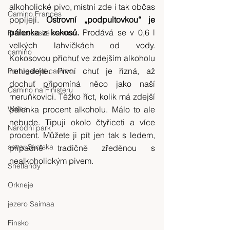
alkoholické pivo, místní zde i tak občas 
Camino Frances
popíjejí. 
Ostrovní „podpultovkou“ je 
pálenka z kokosů.
 Prodává se v 0,6 l 
Francouzské camino
velkých lahvičkách od vody. 
camino
Kokosovou příchuť ve zdejším alkoholu 
nehledejte. První chuť je řízná, až 
Portugalské camino
dochuť připomíná něco jako naší 
Camino na Finisteru
meruňkovici. Těžko říct, kolik má zdejší 
Wales
pálenka procent alkoholu. Málo to ale 
nebude. Tipuji okolo čtyřiceti a více 
Národní park
procent. Můžete ji pít jen tak s ledem, 
sever Skotska
případně tradičně zředěnou s 
nealkoholickým pivem.
Shetlandy
Orkneje
jezero Saimaa
Finsko