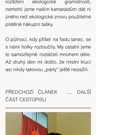
rozšíření ekologické gramotnosti, 
nemohli jsme našim kamarádům dát ni 
jiného než ekologické znovu použitelné 
plátěné nákupní tašky.
O půlnoci, kdy přišel na řadu tanec, se 
s námi holky rozloučily. My ostatní jsme 
to samozřejmě roztáčeli mnohem déle. 
Až druhý den mi došlo, že místní kluci 
asi nikdy takovou „párty“ ještě nezažili.
PŘEDCHOZÍ ČLÁNEK  
..... 
DALŠÍ 
ČÁST CESTOPISU