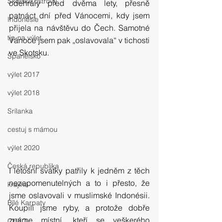
Skotské ostrovy
odehrály před dvěma lety, přesně 
patnáct dní před Vánocemi, kdy jsem 
Indonésie
přijela na návštěvu do Čech. Samotné 
tip na výlet
Vánoce jsem pak „oslavovala“ v tichosti 
ve Skotsku.
Španělsko
výlet 2017
výlet 2018
Srílanka
cestuj s mámou
výlet 2020
Česká republika
I letošní svátky patřily k jedněm z těch 
nezapomenutelných a to i přesto, že 
krajina
jsme oslavovali v muslimské Indonésii. 
Bílé Karpaty
Koupili jsme ryby, a protože dobře 
známe místní, kteří se veškerého 
CHKO