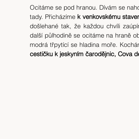
Ocitáme se pod hranou. Dívám se nahor
tady. Přicházíme 
k venkovskému stavení
došlehané tak, že každou chvíli zaúp
další půlhodině se ocitáme na hraně ob
modrá třpytící se hladina moře. Kochá
cestičku k jeskyním čarodějnic, Cova d