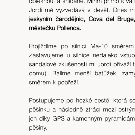
obléknout a snídaně. Mířím přímo k vaj
expedice
Skotské ostrovy
Indonésie
Jordi mě vyzvedává v devět. Dnes má
jeskyním čarodějnic, Cova del Bruge
výlet 2018
Srílanka
cestuj s mámou
městečku Pollenca.
Projíždíme po silnici Ma-10 směr
Bílé Karpaty
CHKO
Island
Zastavujeme u silnice nedaleko vstupu
sandálové zkušenosti mi Jordi přiváží 
domu). Balíme menší batůžek, zam
směrem k pobřeží.
Postupujeme po hezké cestě, která se 
pěšinku a následně ztrácí mezi ostr
jen díky GPS a kamenným pyramidám, k
pěšiny.