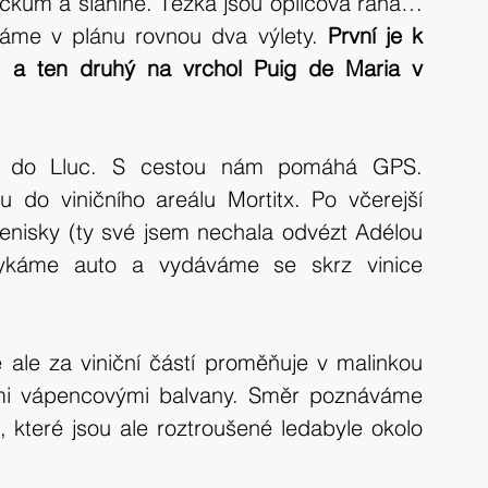
íčkům a slanině. Těžká jsou opilcova rána… 
tip na výlet
Španělsko
výlet 2017
me v plánu rovnou dva výlety. 
První je k 
, a ten druhý na vrchol Puig de Maria v 
výlet 2020
Česká republika
krajina
em do Lluc. S cestou nám pomáhá GPS. 
 do viničního areálu Mortitx. Po včerejší 
tenisky (ty své jsem nechala odvézt Adélou 
ykáme auto a vydáváme se skrz vinice 
ale za viniční částí proměňuje v malinkou 
ými vápencovými balvany. Směr poznáváme 
teré jsou ale roztroušené ledabyle okolo 