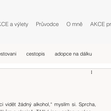
CE a výlety
Průvodce
O mně
AKCE pr
estovani
cestopis
adopce na dálku
probehle vylety
camino Portugues
vybava hory
výlet 2019
dovolená
 vidět žádný alkohol,“ myslím si. Sprcha, 