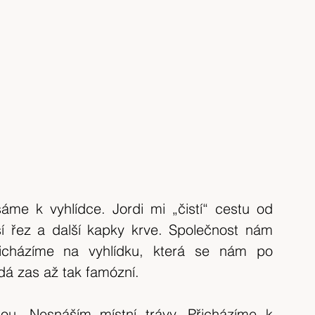
me k vyhlídce. Jordi mi „čistí“ cestu od 
lší řez a další kapky krve. Společnost nám 
řicházíme na vyhlídku, která se nám po 
á zas až tak famózní.
ou. Nesnáším místní trávy. Přicházíme k 