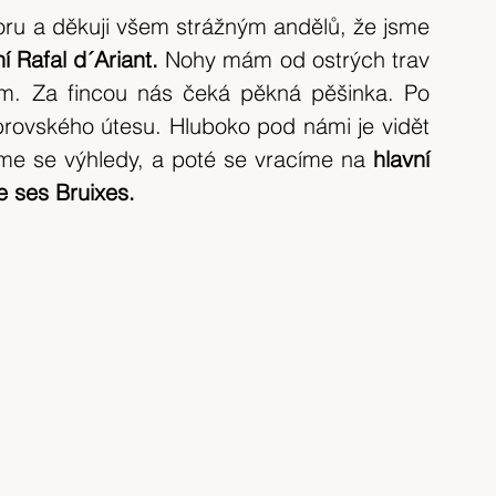
u a děkuji všem strážným andělů, že jsme 
 Rafal d´Ariant.
 Nohy mám od ostrých trav 
ím. Za fincou nás čeká pěkná pěšinka. Po 
rovského útesu. Hluboko pod námi je vidět 
me se výhledy, a poté se vracíme na 
hlavní 
e ses Bruixes.