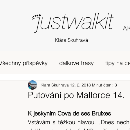
AK
Klára Skuhravá
Všechny příspěvky
dalkove trasy
tipy na c
příběh
Edinburgh
Klara Skuhrava
12. 2. 2018
horská túra Skotsko
Minut čtení: 3
Putování po Mallorce 14.
zivot v UK
osobni nazory
Skotsko
K jeskyním Cova de ses Bruixes
Vstávám s těžkou hlavou. „Dnes nechci