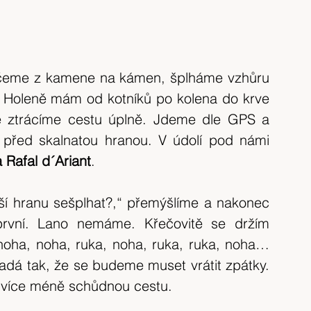
káčeme z kamene na kámen, šplháme vzhůru 
 Holeně mám od kotníků po kolena do krve 
ě ztrácíme cestu úplně. Jdeme dle GPS a 
držíme si směr na sever. Ocitáme se před skalnatou hranou. V údolí pod námi 
 Rafal d´Ariant
.
jší hranu sešplhat?,“ přemýšlíme a nakonec 
 první. Lano nemáme. Křečovitě se držím 
oha, noha, ruka, noha, ruka, ruka, noha… 
dá tak, že se budeme muset vrátit zpátky. 
 více méně schůdnou cestu.