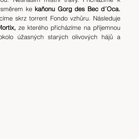
 směrem ke
 kaňonu Gorg des Bec d´Oca.
me skrz torrent Fondo vzhůru. Následuje 
ortix,
 ze kterého přicházíme na příjemnou 
kolo úžasných starých olivových hájů a 