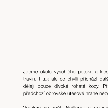
Jdeme okolo vyschlého potoka a klesá
travin. I tak ale co chvíli přichází da
dělají pouze divoké rohaté kozy. P
předchozí obrovské útesové hraně nezd
Vracíme se zpět. Našlapuji s rozvah