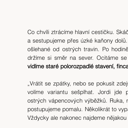
Co chvíli ztrácíme hlavní cestičku. S
a sestupujeme přes úzké kaňony dolů.
ošlehané od ostrých travin. Po hodin
vidíme staré polorozpadlé stavení, finca
„Vrátit se zpátky, nebo se pokusit zde
volíme variantu sešplhat. Jordi jde
ostrých vápencových výběžků. Ruka, n
postupujeme pomalu. Několikrát to vypa
Vždycky ale nakonec najdeme nějakou