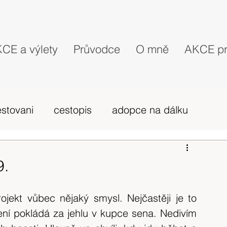
CE a výlety
Průvodce
O mně
AKCE pr
estovani
cestopis
adopce na dálku
probehle vylety
camino Portugues
9.
vybava hory
výlet 2019
dovolená
ekt vůbec nějaký smysl. Nejčastěji je to 
ní pokládá za jehlu v kupce sena. Nedivím 