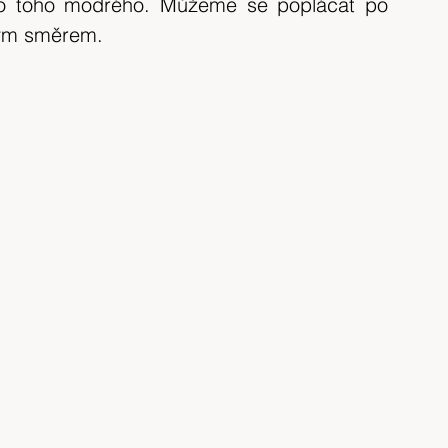
 do toho modrého. Můžeme se poplácat po 
ným směrem.