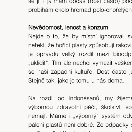
se jí. I já mám občas (dost často) poch
expedice
Skotské ostrovy
Indonésie
probíhám okolo hromad polo-ohořelých 
výlet 2018
Srílanka
cestuj s mámou
Nevědomost, lenost a konzum
Nejde o to, že by místní ignorovali sv
neřekl, že hořící plasty způsobují rakovi
Bílé Karpaty
CHKO
Island
je opravdu velký rozdíl mezi bioodp
„uklidit“. Tím ale nechci vymezit vešk
se naší západní kultuře. Dost často je 
Stejně tak, jako je tomu u nás doma.
Na rozdíl od Indonésanů, my žijem
výbornou zdravotní péči, školství, soc
nemají. Máme i „výborný“ systém odvo
pálení plastů není dobré. Že odpadky se