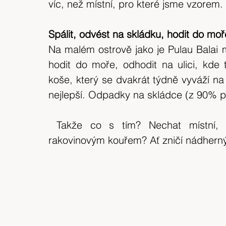
víc, než místní, pro které jsme vzorem.
Spálit, odvést na skládku, hodit do moř
Na malém ostrově jako je Pulau Balai m
hodit do moře, odhodit na ulici, kde
koše, který se dvakrát týdně vyváží na 
nejlepší. Odpadky na skládce (z 90% pla
 Takže co s tím? Nechat místní, ať se zavalí plastem, případně „udusí“ 
rakovinovým kouřem? Ať zničí nádherný