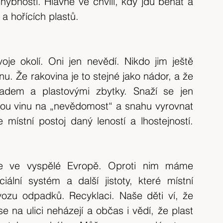
ybnosti. Hlavně ve chvíli, kdy jdu běhat a 
tip na výlet
Španělsko
výlet 2017
a hořících plastů.
výlet 2020
Česká republika
krajina
oje okolí. Oni jen nevědí. Nikdo jim ještě 
nu. Že rakovina je to stejné jako nádor, a že 
adem a plastovými zbytky. Snaží se jen 
erou vinu na „nevědomost“ a snahu vyrovnat 
místní postoj daný leností a lhostejností. 
e ve vyspělé Evropě. Oproti nim máme 
iální systém a další jistoty, které místní 
zu odpadků. Recyklaci. Naše děti ví, že 
 na ulici neházejí a občas i vědí, že plast 