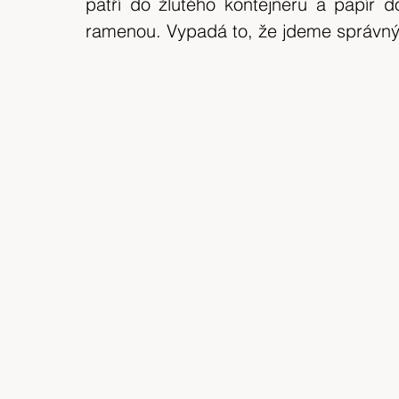
patří do žlutého kontejneru a papír
ramenou. Vypadá to, že jdeme správ