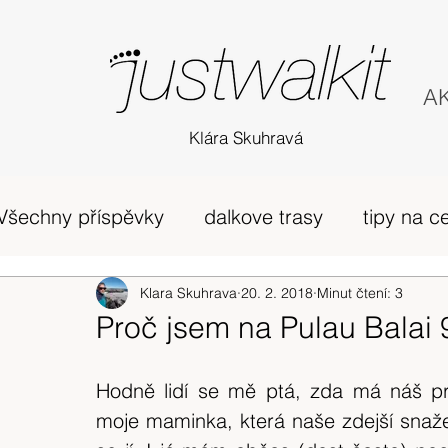
AK
Klára Skuhravá
Všechny příspěvky
dalkove trasy
tipy na c
příběh
Edinburgh
Klara Skuhrava
20. 2. 2018
horská túra Skotsko
Minut čtení: 3
Proč jsem na Pulau Balai 
zivot v UK
osobni nazory
Skotsko
Hodně lidí se mě ptá, zda má náš proj
moje maminka, která naše zdejší snaže