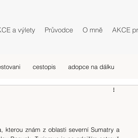
CE a výlety
Průvodce
O mně
AKCE pr
estovani
cestopis
adopce na dálku
probehle vylety
camino Portugues
vybava hory
výlet 2019
dovolená
a, kterou znám z oblasti severní Sumatry a 