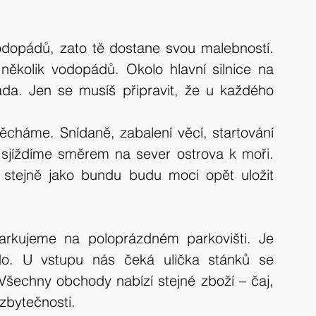
dopádů, zato tě dostane svou malebností. 
ěkolik vodopádů. Okolo hlavní silnice na 
a. Jen se musíš připravit, že u každého 
ěcháme. Snídaně, zabalení věcí, startování 
sjíždíme směrem na sever ostrova k moři. 
stejně jako bundu budu moci opět uložit 
arkujeme na poloprázdném parkovišti. Je 
do. U vstupu nás čeká ulička stánků se 
Všechny obchody nabízí stejné zboží – čaj, 
 zbytečnosti.