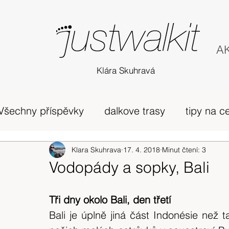
AK
Klára Skuhravá
Všechny příspěvky
dalkove trasy
tipy na c
příběh
Edinburgh
Klara Skuhrava
17. 4. 2018
horská túra Skotsko
Minut čtení: 3
Vodopády a sopky, Bali
zivot v UK
osobni nazory
Skotsko
Tři dny okolo Bali, den třetí
Bali je úplně jiná část Indonésie než t