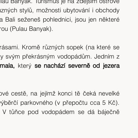
lau Banyak. Turismus je na zdejším ostrově 
tip na výlet
Španělsko
výlet 2017
zných stylů, možnosti ubytování i obchody 
 Bali seženeš pohlednici, jsou jen některé 
výlet 2020
Česká republika
krajina
rou (Pulau Banyak).
krásami. Kromě různých sopek (na které se 
íky svým překrásným vodopádům. Jedním z 
mala, 
který 
se nachází severně od jezera 
é cestě, na jejímž konci tě čeká nevelké 
ýběrčí parkovného (v přepočtu cca 5 Kč). 
. V tůňce pod vodopádem se dá báječně 