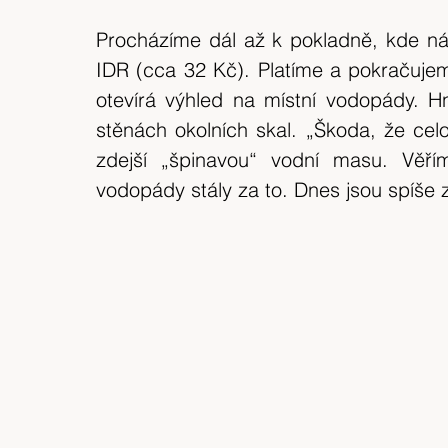
Procházíme dál až k pokladně, kde nás
IDR (cca 32 Kč). Platíme a pokračujem
otevírá výhled na místní vodopády. 
stěnách okolních skal. „Škoda, že celo
zdejší „špinavou“ vodní masu. Věř
vodopády stály za to. Dnes jsou spíše