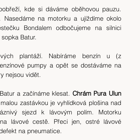
 pobřeží, kde si dáváme oběhovou pauzu. 
 Nasedáme na motorku a ujíždíme okolo 
stečku Bondalem odbočujeme na silnici 
 sopka Batur.
vých plantáží. Nabíráme benzín u (z 
benzínové pumpy a opět se dostáváme na 
y nejsou vidět.
y Batur a začínáme klesat.
 Chrám Pura Ulun 
malou zastávkou je vyhlídková plošina nad 
znivý sjezd k lávovým polím. Motorku 
a lávové cestě. Přeci jen, ostré lávové 
defekt na pneumatice.