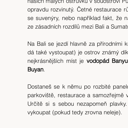
našich malých ostrůvků v souostroví Pu
expedice
Skotské ostrovy
Indonésie
opravdu rozvinutý. Četné restaurace rů
se suvenýry, nebo například fakt, že na
výlet 2018
Srílanka
cestuj s mámou
ze zásadních rozdílů mezi Bali a Sumat
Na Bali se jezdí hlavně za přírodními 
Bílé Karpaty
CHKO
Island
dá také vystoupat) je ostrov známý d
nejkrásnějších míst je
 vodopád Banyu
Buyan
.
Dostaneš se k němu po rozbité panelov
parkoviště, restaurace a samozřejmě v
Určitě si s sebou nezapomeň plavky
vykoupat (pokud tedy zrovna neleje).