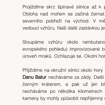
Projíždíme skrz špinavé silnice až k
Obloha nad mořem se začíná černat.
severního pobřeží na východ. V mě
vedoucí vzhůru. Naší další zastávkou je
Stoupáme vzhůru okolo rambutano
evropského pohledu) improvizované 
úroveň mraků. Ochlazuje se. Okolní hor
Přijíždíme na okružní silnici okolo hor
Danu Batur 
necháváme za zády. Další 
černým kráterem, a pak už jen blá
necháváme po několika kilometrech n
kameny by mohly způsobit nepříjemný 