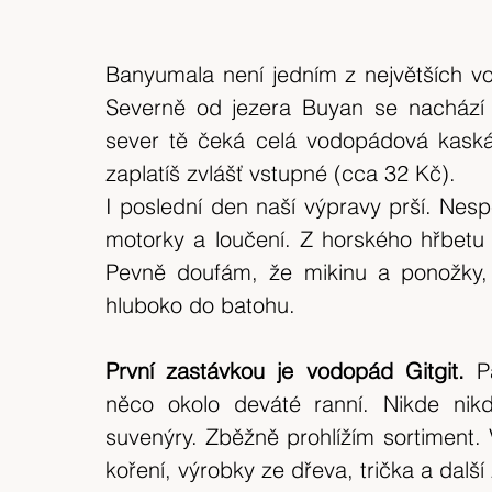
Banyumala není jedním z největších vo
Severně od jezera Buyan se nachází n
sever tě čeká celá vodopádová kaskád
zaplatíš zvlášť vstupné (cca 32 Kč).
I poslední den naší výpravy prší. Nesp
motorky a loučení. Z horského hřbetu 
Pevně doufám, že mikinu a ponožky, 
hluboko do batohu.
První zastávkou je vodopád Gitgit.
 P
něco okolo deváté ranní. Nikde nik
suvenýry. Zběžně prohlížím sortiment. 
koření, výrobky ze dřeva, trička a další