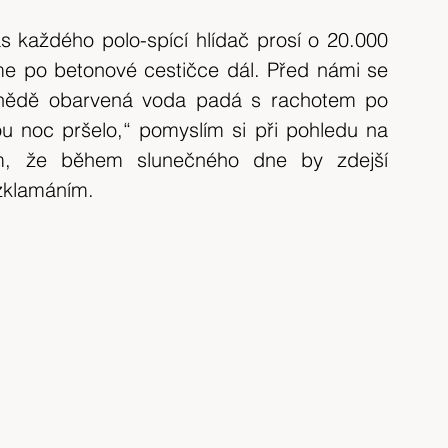
 každého polo-spící hlídač prosí o 20.000 
e po betonové cestičce dál. Před námi se 
Hnědě obarvená voda padá s rachotem po 
u noc pršelo,“ pomyslím si při pohledu na 
ím, že během slunečného dne by zdejší 
 zklamáním.