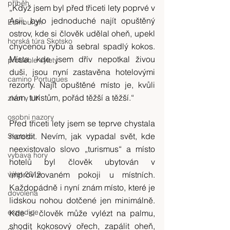
příběh
„Když jsem byl před třiceti lety poprvé v 
Asii, bylo jednoduché najít opuštěný 
Edinburgh
ostrov, kde si člověk udělal oheň, upekl 
horská túra Skotsko
chycenou rybu a sebral spadlý kokos. 
Místa, kde jsem dřív nepotkal živou 
probehle vylety
duši, jsou nyní zastavěna hotelovými 
camino Portugues
rezorty. Najít opuštěné místo je, kvůli 
nám, turistům, pořád těžší a těžší.“
zivot v UK
osobni nazory
Před třiceti lety jsem se teprve chystala 
narodit. Nevím, jak vypadal svět, kde 
Skotsko
neexistovalo slovo „turismus“ a místo 
vybava hory
hotelů byl člověk ubytován v 
výlet 2019
improvizovaném pokoji u místních. 
Každopádně i nyní znám místo, které je 
dovolená
lidskou nohou dotčené jen minimálně. 
expedice
Kde si člověk může vylézt na palmu, 
shodit kokosový ořech, zapálit oheň, 