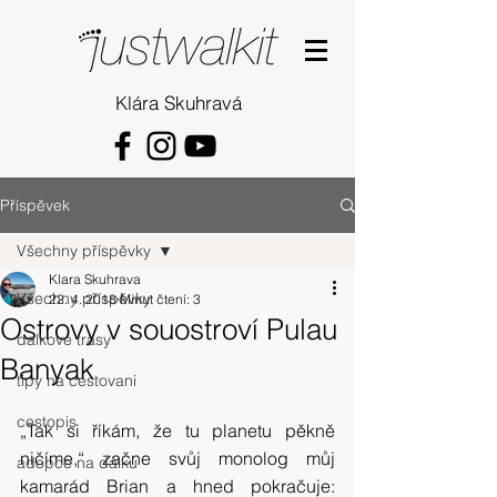
Klára Skuhravá
Příspěvek
Všechny příspěvky
Klara Skuhrava
Všechny příspěvky
22. 4. 2018
Minut čtení: 3
Ostrovy v souostroví Pulau
dalkove trasy
Banyak
tipy na cestovani
cestopis
„Tak si říkám, že tu planetu pěkně 
ničíme,“ začne svůj monolog můj 
adopce na dálku
kamarád Brian a hned pokračuje: 