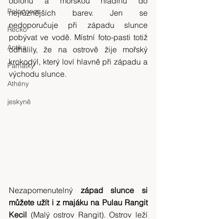
oblohu a mořskou hladinu do 
Pelopones
nejrůznějších barev. Jen se 
nedoporučuje při západu slunce 
Řecko
pobývat ve vodě. Místní foto-pasti totiž 
Antika
odhalily, že na ostrově žije mořský 
krokodýl, který loví hlavně při západu a 
Památky
východu slunce.
Athény
jeskyně
Nezapomenutelný 
západ slunce si 
můžete užít i z majáku na Pulau Rangit 
Kecil
 (Malý ostrov Rangit). Ostrov leží 