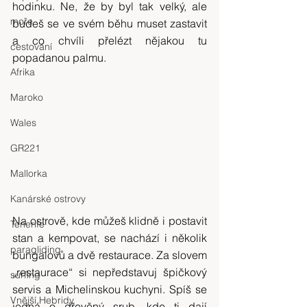
hodinku. Ne, že by byl tak velký, ale 
moře
budeš se ve svém běhu muset zastavit 
a co chvíli přelézt nějakou tu 
cestování
popadanou palmu.
Afrika
Maroko
Wales
GR221
Mallorka
Kanárské ostrovy
Na ostrově, kde můžeš klidně i postavit 
Tenerife
stan a kempovat, se nachází i několik 
paragliding
bungalovů a dvě restaurace. Za slovem 
„restaurace“ si nepředstavuj špičkový 
surfing
servis a Michelinskou kuchyni. Spíš se 
Vnější Hebridy
jedná o dřevěný srub, kde ti dají 