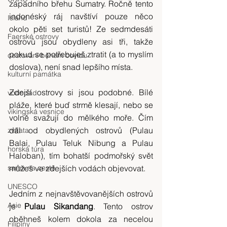
západního břehu Sumatry. Ročně tento 
indonéský ráj navštíví pouze něco 
Island
okolo pěti set turistů! Ze sedmdesáti 
Faerské ostrovy
ostrovů jsou obydleny asi tři, takže 
pokud se potřebuješ ztratit (a to myslím 
cestování během covidu
doslova), není snad lepšího místa.
kulturní památka
Zdejší ostrovy si jsou podobné. Bílé 
vodopád
pláže, které buď strmě klesají, nebo se 
vikingská vesnice
volně svažují do mělkého moře. Čím 
dál od obydlených ostrovů (Pulau 
zvířata
Balai, Pulau Teluk Nibung a Pulau 
horská túra
Haloban), tím bohatší podmořský svět 
sama na cestě
můžeš ve zdejších vodách objevovat.
UNESCO
Jedním z nejnavštěvovanějších ostrovů 
Asie
je 
Pulau Sikandang
. Tento ostrov 
oběhneš kolem dokola za necelou 
Filipíny