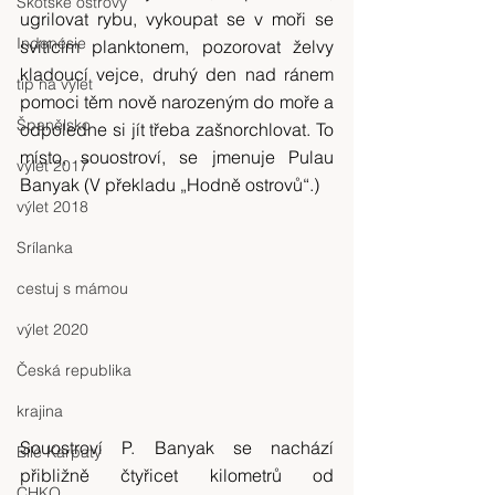
Skotské ostrovy
ugrilovat rybu, vykoupat se v moři se 
Indonésie
svítícím planktonem, pozorovat želvy 
kladoucí vejce, druhý den nad ránem 
tip na výlet
pomoci těm nově narozeným do moře a 
Španělsko
odpoledne si jít třeba zašnorchlovat. To 
místo, souostroví, se jmenuje Pulau 
výlet 2017
Banyak (V překladu „Hodně ostrovů“.)
výlet 2018
Srílanka
cestuj s mámou
výlet 2020
Česká republika
krajina
Souostroví P. Banyak se nachází 
Bílé Karpaty
přibližně čtyřicet kilometrů od 
CHKO