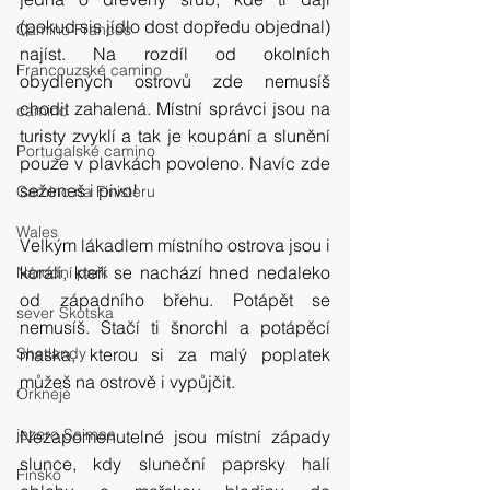
(pokud sis jídlo dost dopředu objednal) 
Camino Frances
najíst. Na rozdíl od okolních 
Francouzské camino
obydlených ostrovů zde nemusíš 
chodit zahalená. Místní správci jsou na 
camino
turisty zvyklí a tak je koupání a slunění 
Portugalské camino
pouze v plavkách povoleno. Navíc zde 
seženeš i pivo!
Camino na Finisteru
Wales
Velkým lákadlem místního ostrova jsou i 
koráli, kteří se nachází hned nedaleko 
Národní park
od západního břehu. Potápět se 
sever Skotska
nemusíš. Stačí ti šnorchl a potápěcí 
Shetlandy
maska, kterou si za malý poplatek 
můžeš na ostrově i vypůjčit.
Orkneje
jezero Saimaa
Nezapomenutelné jsou místní západy 
slunce, kdy sluneční paprsky halí 
Finsko