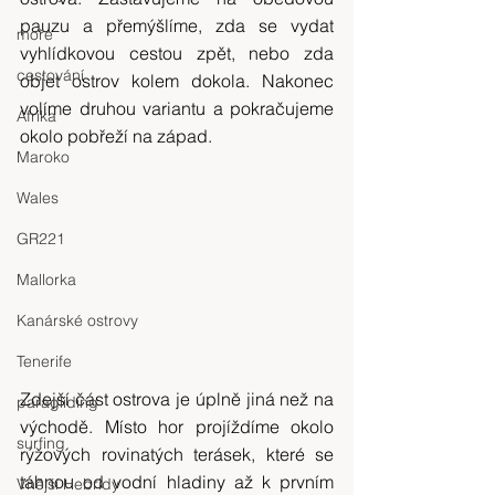
pauzu a přemýšlíme, zda se vydat 
moře
vyhlídkovou cestou zpět, nebo zda 
cestování
objet ostrov kolem dokola. Nakonec 
volíme druhou variantu a pokračujeme 
Afrika
okolo pobřeží na západ.
Maroko
Wales
GR221
Mallorka
Kanárské ostrovy
Tenerife
Zdejší část ostrova je úplně jiná než na 
paragliding
východě. Místo hor projíždíme okolo 
surfing
rýžových rovinatých terásek, které se 
táhnou od vodní hladiny až k prvním 
Vnější Hebridy