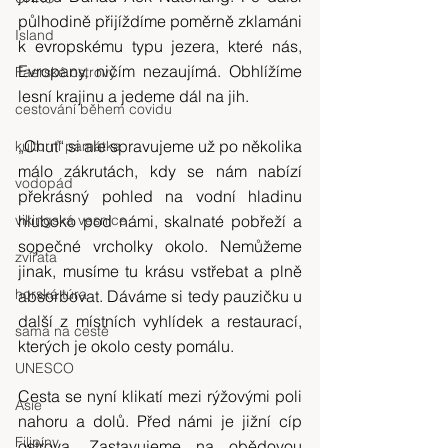
půlhodině přijíždíme poměrně zklamáni 
Island
k evropskému typu jezera, které nás, 
Evropany, ničím nezaujímá. Obhlížíme 
Faerské ostrovy
lesní krajinu a jedeme dál na jih.
cestování během covidu
„Chuť“ si ale spravujeme už po několika 
kulturní památka
málo zákrutách, kdy se nám nabízí 
vodopád
překrásný pohled na vodní hladinu 
vikingská vesnice
hluboko pod námi, skalnaté pobřeží a 
sopečné vrcholky okolo. Nemůžeme 
zvířata
jinak, musíme tu krásu vstřebat a plně 
horská túra
absorbovat. Dáváme si tedy pauzičku u 
další z místních vyhlídek a restaurací, 
sama na cestě
kterých je okolo cesty pomálu.
UNESCO
Cesta se nyní klikatí mezi rýžovými poli 
Asie
nahoru a dolů. Před námi je jižní cíp 
Filipíny
ostrova. Zastavujeme na obědovou 