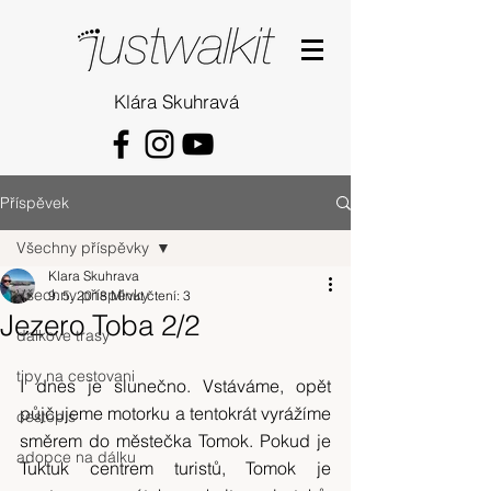
Klára Skuhravá
Příspěvek
Všechny příspěvky
Klara Skuhrava
Všechny příspěvky
9. 5. 2018
Minut čtení: 3
Jezero Toba 2/2
dalkove trasy
tipy na cestovani
I dnes je slunečno. Vstáváme, opět 
půjčujeme motorku a tentokrát vyrážíme 
cestopis
směrem do městečka Tomok. Pokud je 
adopce na dálku
Tuktuk centrem turistů, Tomok je 