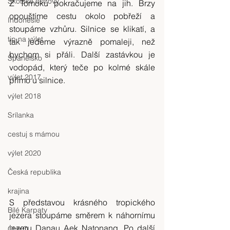
Skotské ostrovy
Z Tomoku pokračujeme na jih. Brzy 
opouštíme cestu okolo pobřeží a 
Indonésie
stoupáme vzhůru. Silnice se klikatí, a 
tip na výlet
tak jedeme výrazně pomaleji, než 
bychom si přáli. Další zastávkou je 
Španělsko
vodopád, který teče po kolmé skále 
výlet 2017
přímo u silnice.
výlet 2018
Srílanka
cestuj s mámou
výlet 2020
Česká republika
krajina
S představou krásného tropického 
Bílé Karpaty
jezera stoupáme směrem k náhornímu 
jezeru Danau Aek Natonang. Po další 
CHKO