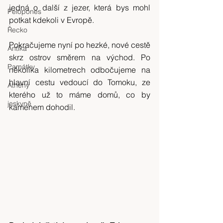
jedná o další z jezer, která bys mohl 
Pelopones
potkat kdekoli v Evropě.
Řecko
Pokračujeme nyní po hezké, nové cestě 
Antika
skrz ostrov směrem na východ. Po 
Památky
několika kilometrech odbočujeme na 
hlavní cestu vedoucí do Tomoku, ze 
Athény
kterého už to máme domů, co by 
jeskyně
kamenem dohodil.