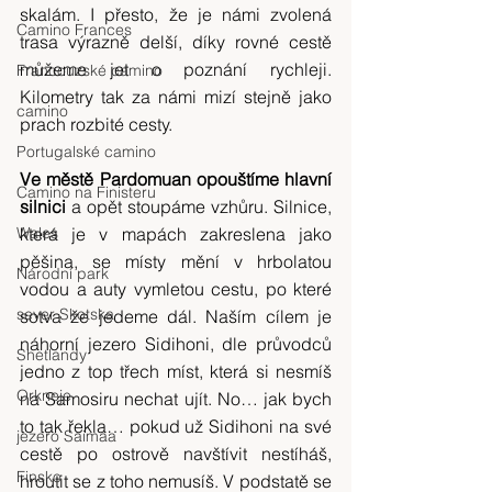
skalám. I přesto, že je námi zvolená 
Camino Frances
trasa výrazně delší, díky rovné cestě 
můžeme jet o poznání rychleji. 
Francouzské camino
Kilometry tak za námi mizí stejně jako 
camino
prach rozbité cesty.
Portugalské camino
Ve městě Pardomuan opouštíme hlavní 
Camino na Finisteru
silnici 
a opět stoupáme vzhůru. Silnice, 
Wales
která je v mapách zakreslena jako 
pěšina, se místy mění v hrbolatou 
Národní park
vodou a auty vymletou cestu, po které 
sever Skotska
sotva že jedeme dál. Naším cílem je 
náhorní jezero Sidihoni, dle průvodců 
Shetlandy
jedno z top třech míst, která si nesmíš 
Orkneje
na Samosiru nechat ujít. No… jak bych 
to tak řekla… pokud už Sidihoni na své 
jezero Saimaa
cestě po ostrově navštívit nestíháš, 
Finsko
hroutit se z toho nemusíš. V podstatě se 