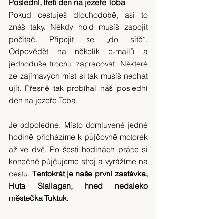
Poslední, třetí den na jezeře Toba
Pokud cestuješ dlouhodobě, asi to 
znáš taky. Někdy hold musíš zapojit 
počítač. Připojit se „do sítě“. 
Odpovědět na několik e-mailů a 
jednoduše trochu zapracovat. Některé 
ze zajímavých míst si tak musíš nechat 
ujít. Přesně tak probíhal náš poslední 
den na jezeře Toba.
Je odpoledne. Místo domluvené jedné 
hodině přicházíme k půjčovně motorek 
až ve dvě. Po šesti hodinách práce si 
konečně půjčujeme stroj a vyrážíme na 
cestu. T
entokrát je naše první zastávka, 
Huta Siallagan, hned nedaleko 
městečka Tuktuk.