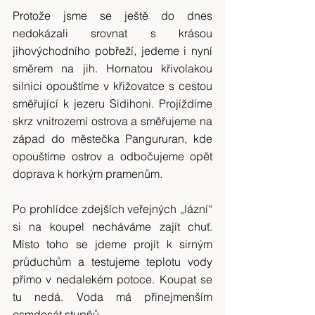
Protože jsme se ještě do dnes 
nedokázali srovnat s krásou 
jihovýchodního pobřeží, jedeme i nyní 
směrem na jih. Hornatou křivolakou 
silnici opouštíme v křižovatce s cestou 
směřující k jezeru Sidihoni. Projíždíme 
skrz vnitrozemí ostrova a směřujeme na 
západ do městečka Pangururan, kde 
opouštíme ostrov a odbočujeme opět 
doprava k horkým pramenům.
Po prohlídce zdejších veřejných „lázní“ 
si na koupel necháváme zajít chuť. 
Místo toho se jdeme projít k sirným 
průduchům a testujeme teplotu vody 
přímo v nedalekém potoce. Koupat se 
tu nedá. Voda má přinejmenším 
osmdesát stupňů.