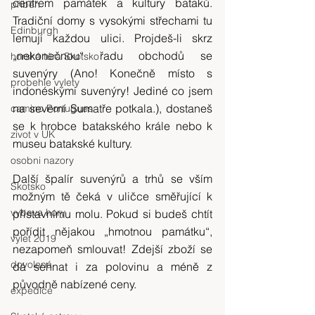
centrem památek a kultury bataků. 
příběh
Tradiční domy s vysokými střechami tu 
Edinburgh
lemují každou ulici. Projdeš-li skrz 
„nekonečnou“ řadu obchodů se 
horská túra Skotsko
suvenýry (Ano! Konečně místo s 
probehle vylety
indonéskými suvenýry! Jediné co jsem 
na severní Sumatře potkala.), dostaneš 
camino Portugues
se k hrobce batakského krále nebo k 
zivot v UK
museu batakské kultury.
osobni nazory
Další špalír suvenýrů a trhů se vším 
Skotsko
možným tě čeká v uličce směřující k 
vybava hory
přístavnímu molu. Pokud si budeš chtít 
pořídit nějakou „hmotnou památku“, 
výlet 2019
nezapomeň smlouvat! Zdejší zboží se 
dovolená
dá sehnat i za polovinu a méně z 
původně nabízené ceny.
expedice