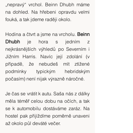
„nepravý“ vrchol. Beinn Dhubh máme 
na dohled. Na hřebeni opravdu velmi 
fouká, a tak jdeme raději okolo.
Hodina a čtvrt a jsme na vrcholu. 
Beinn 
Dhubh 
je hora s jedním z 
nejkrásnějších výhledů po Severním i 
Jižním Harris. Navíc její zdolání (v 
případě, že nebudeš mít ztížené 
podmínky typickým hebridským 
počasím) není nijak výrazně náročné.
Je čas se vrátit k autu. Saša nás z dálky 
měla téměř celou dobu na očích, a tak 
se k automobilu dostáváme zaráz. Na 
hostel pak přijíždíme poměrně unaveni 
až okolo půl deváté večer.