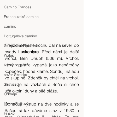
Camino Frances
Francouzské camino
camino
Portugalské camino
Přejíždíme ještě trochu dál na sever, do 
Camino na Finisteru
osady 
Luskentyre
. Před námi je další 
Wales
vrchol, Ben Dhubh (506 m). Vrchol, 
který z pláže vypadá jako nenáročný 
Národní park
kopeček, hodně klame. Sonduji náladu 
sever Skotska
ve skupině. Zdeněk by chtěl na vrchol. 
Lucka je na vážkách a Soňa si chce 
Shetlandy
užít okolní duny a bílé pláže.
Orkneje
Odhaduji výstup na dvě hodinky a se 
jezero Saimaa
Sašou si tak dáváme sraz v 19:30 u 
Finsko
auta. (Nechávám ji i klíče. To pro 