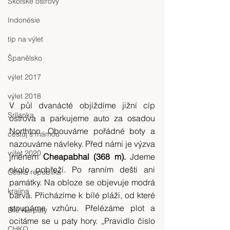
Skotské ostrovy
Indonésie
tip na výlet
Španělsko
výlet 2017
výlet 2018
V půl dvanácté objíždíme jižní cíp 
Srílanka
ostrova a parkujeme auto za osadou 
Northton. Obouváme pořádné boty a 
cestuj s mámou
nazouváme návleky. Před námi je výzva 
výlet 2020
jménem 
Cheapabhal (368 m).
 Jdeme 
okolo pobřeží. Po ranním dešti ani 
Česká republika
památky. Na obloze se objevuje modrá 
krajina
barva. Přicházíme k bílé pláži, od které 
stoupáme vzhůru. Přelézáme plot a 
Bílé Karpaty
ocitáme se u paty hory. „Pravidlo číslo 
CHKO