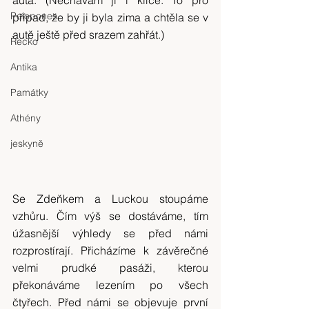
Pelopones
případ, že by ji byla zima a chtěla se v 
autě ještě před srazem zahřát.)
Řecko
Antika
Památky
Athény
jeskyně
Se Zdeňkem a Luckou stoupáme 
vzhůru. Čím výš se dostáváme, tím 
úžasnější výhledy se před námi 
rozprostírají. Přicházíme k závěrečné 
velmi prudké pasáži, kterou 
překonáváme lezením po všech 
čtyřech. Před námi se objevuje první 