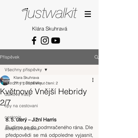
Klára Skuhravá
Příspěvek
Všechny příspěvky
Klara Skuhrava
Všechny příspěvky
27. 11. 2018
Minut čtení: 2
Květnové Vnější Hebridy
dalkove trasy
2/7
tipy na cestovani
cestopis
8. 5. úterý – Jižní Harris
Budíme se do podmračeného rána. Dle 
adopce na dálku
předpovědi se má odpoledne vyjasnit, 