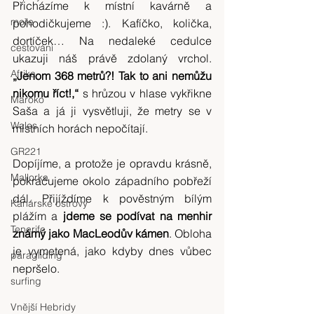
Přicházíme k místní kavárně a 
moře
pohodičkujeme :). Kafíčko, količka, 
dortíček… Na nedaleké cedulce 
cestování
ukazuji náš právě zdolaný vrchol.
Afrika
„Jenom 368 metrů?! Tak to ani nemůžu 
nikomu říct!,“
 s hrůzou v hlase vykřikne 
Maroko
Saša a já ji vysvětluji, že metry se v 
Wales
místních horách nepočítají.
GR221
Dopíjíme, a protože je opravdu krásně, 
Mallorka
pokračujeme okolo západního pobřeží 
dál. Přijíždíme k pověstným bílým 
Kanárské ostrovy
plážím a 
jdeme se podívat na menhir 
Tenerife
známý jako MacLeodův kámen
. Obloha 
je vymetená, jako kdyby dnes vůbec 
paragliding
nepršelo.
surfing
Vnější Hebridy