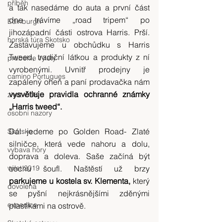
příběh
a tak nasedáme do auta a první část 
dne trávíme „road tripem“ po 
Edinburgh
jihozápadní části ostrova Harris. Prší. 
horská túra Skotsko
Zastavujeme u obchůdku s Harris 
Tweed, tradiční látkou a produkty z ní 
probehle vylety
vyrobenými. Uvnitř prodejny je 
camino Portugues
zapálený oheň a paní prodavačka nám
vysvětluje pravidla ochranné známky 
zivot v UK
„Harris tweed“.
osobni nazory
Dál jedeme po Golden Road- Zlaté 
Skotsko
silničce, která vede nahoru a dolu, 
vybava hory
doprava a doleva. Saše začíná být 
výlet 2019
trochu šoufl. Naštěstí už brzy
parkujeme u kostela sv. Klementa, 
který 
dovolená
se pyšní nejkrásnějšími zděnými 
expedice
plastikami na ostrově.