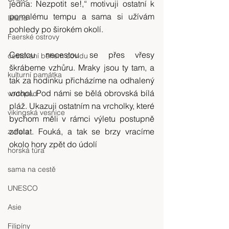
jedna: Nezpotit se!,“ motivuji ostatní k 
pomalému tempu a sama si užívám 
Island
pohledy po širokém okolí.
Faerské ostrovy
Cestou necestou se přes vřesy 
cestování během covidu
škrábeme vzhůru. Mraky jsou ty tam, a 
kulturní památka
tak za hodinku přicházíme na odhalený 
vrchol. Pod námi se bělá obrovská bílá 
vodopád
pláž. Ukazuji ostatním na vrcholky, které 
vikingská vesnice
bychom měli v rámci výletu postupně 
zdolat. Fouká, a tak se brzy vracíme 
zvířata
okolo hory zpět do údolí
horská túra
sama na cestě
UNESCO
Asie
Filipíny