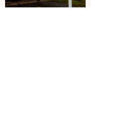
#Skotsko
#VnějšíHebridy
#Cestopis
#Výlet2018
cestopis
probehle vylety
výlet 2018