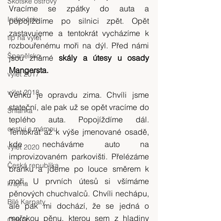
Skotské ostrovy
Vracíme se zpátky do auta a 
Indonésie
popojíždíme po silnici zpět. Opět 
zastavujeme a tentokrát vycházíme k 
tip na výlet
rozbouřenému moři na dýl. Před námi 
Španělsko
jsou známé 
skály a útesy u osady 
Mangersta.
výlet 2017
výlet 2018
Venku je opravdu zima. Chvíli jsme 
stateční, ale pak už se opět vracíme do 
Srílanka
teplého auta. Popojíždíme dál. 
cestuj s mámou
Tentokrát až k výše jmenované osadě, 
kde necháváme auto na 
výlet 2020
improvizovaném parkovišti. Přelézáme 
Česká republika
branku a jdeme po louce směrem k 
moři. U prvních útesů si všímáme 
krajina
pěnových chuchvalců. Chvíli nechápu, 
Bílé Karpaty
ale pak mi dochází, že se jedná o 
mořskou pěnu, kterou sem z hladiny 
CHKO