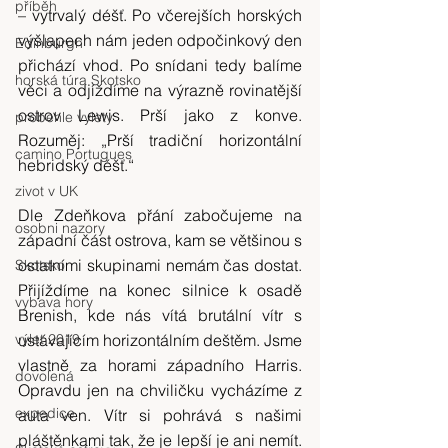
příběh
– vytrvalý déšť. Po včerejších horských 
výšlapech nám jeden odpočinkový den 
Edinburgh
přichází vhod. Po snídani tedy balíme 
horská túra Skotsko
věci a odjíždíme na výrazně rovinatější 
ostrov Lewis. Prší jako z konve. 
probehle vylety
Rozuměj: „Prší tradiční horizontální 
camino Portugues
hebridský déšť.“
zivot v UK
Dle Zdeňkova přání zabočujeme na 
osobni nazory
západní část ostrova, kam se většinou s 
ostatními skupinami nemám čas dostat. 
Skotsko
Přijíždíme na konec silnice k osadě 
vybava hory
Brenish, kde nás vítá brutální vítr s 
výlet 2019
ustávajícím horizontálním deštěm. Jsme 
vlastně za horami západního Harris. 
dovolená
Opravdu jen na chviličku vycházíme z 
expedice
auta ven. Vítr si pohrává s našimi 
pláštěnkami tak, že je lepší je ani nemít. 