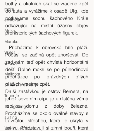
bothy a okolních skal se vracíme zpět 
moře
do auta a vyrážíme k osadě Uig, kde 
potkáváme sochu šachového Krále 
cestování
odkazující na místní úžasný objev 
Afrika
prehistorických šachových figurek.
Maroko
 Přicházíme k obrovské bílé pláži. 
Wales
Počasí se začíná opět zhoršovat. Do 
zad nám teď opět chvístá horizontální 
GR221
déšť. Úplně mokří se po půlhodinové 
Mallorka
procházce po prázdných bílých 
plážích vracíme zpět.
Kanárské ostrovy
Další zastávkou je ostrov Bernera, na 
Tenerife
jehož severním cípu je umístěna věrná 
replika domu z doby železné. 
paragliding
Procházíme se okolo oválné stavby s 
surfing
travnatou střechou, která je ukryta v 
zálivu. Představuji si zimní bouři, která 
Vnější Hebridy