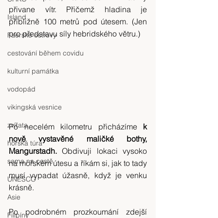
přivane vítr. Přičemž hladina je 
Island
přibližně 100 metrů pod útesem. (Jen 
pro představu síly hebridského větru.)
Faerské ostrovy
cestování během covidu
kulturní památka
vodopád
vikingská vesnice
zvířata
Po necelém kilometru přicházíme 
k 
nově vystavěné maličké bothy, 
horská túra
Mangurstadh.
 Obdivuji lokaci vysoko 
sama na cestě
na mořském útesu a říkám si, jak to tady 
musí vypadat úžasně, když je venku 
UNESCO
krásně.
Asie
Po podrobném prozkoumání zdejší 
Filipíny