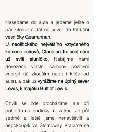
Nasedáme do auta a jedeme ještě o 
pár kilometrů dál na sever,
 do tradiční 
vesničky Gearrannan.
U neolitického největšího vztyčeného 
kamene ostrovů, Clach an Truiseal nám 
už svítí sluníčko. 
Nabíjíme námi 
dovezené vlastní kameny pozitivní 
energií (já zkouším nabít i klíče od 
auta), a pak už 
vyrážíme na úplný sever 
Lewis, k majáku Butt of Lewis.
Chvíli se zde procházíme, ale při 
pohledu na hodinky mi zatrne. Je půl 
sedmé a ještě jsme nenavštívili a 
nepokoupili ve Stornoway. Vracíme se 