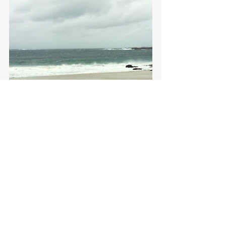
#Skotsko
#VnějšíHebridy
#Cestopis