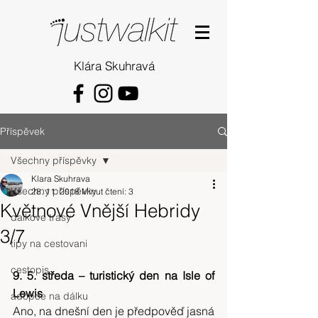
Klára Skuhravá
Příspěvek
Všechny příspěvky
Klara Skuhrava
Všechny příspěvky
28. 11. 2018
Minut čtení: 3
Květnové Vnější Hebridy
dalkove trasy
3/7
tipy na cestovani
cestopis
9. 5. středa – turistický den na Isle of 
Lewis
adopce na dálku
Ano, na dnešní den je předpověď jasná 