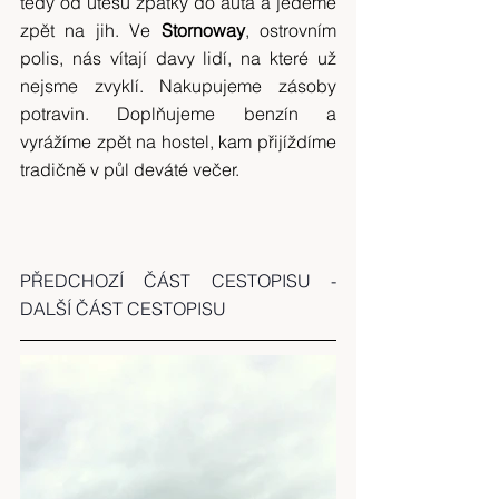
tedy od útesů zpátky do auta a jedeme 
zpět na jih. Ve 
Stornoway
, ostrovním 
polis, nás vítají davy lidí, na které už 
nejsme zvyklí. Nakupujeme zásoby 
potravin. Doplňujeme benzín a 
vyrážíme zpět na hostel, kam přijíždíme 
tradičně v půl deváté večer.
PŘEDCHOZÍ ČÁST CESTOPISU
 - 
DALŠÍ ČÁST CESTOPISU