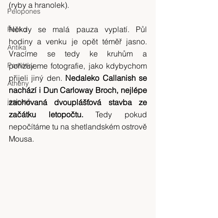
(ryby a hranolek).
Pelopones
Někdy se malá pauza vyplatí. Půl 
Řecko
hodiny a venku je opět téměř jasno. 
Antika
Vracíme se tedy ke kruhům a 
Památky
pořizujeme fotografie, jako kdybychom 
přijeli jiný den. 
Nedaleko Callanish se 
Athény
nachází i Dun Carloway Broch, nejlépe 
jeskyně
zachovaná dvouplášťová stavba ze 
začátku letopočtu. 
Tedy pokud 
nepočítáme tu na shetlandském ostrově 
Mousa.