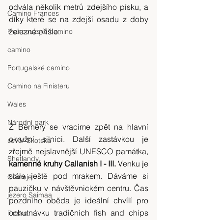
odvála několik metrů zdejšího písku, a 
Camino Frances
díky které se na zdejší osadu z doby 
železné přišlo.
Francouzské camino
camino
Portugalské camino
Camino na Finisteru
Wales
Národní park
Z Bernery se vracíme zpět na hlavní 
okružní silnici. Další zastávkou je 
sever Skotska
zřejmě nejslavnější UNESCO památka, 
Shetlandy
kamenné kruhy Callanish I - III.
 Venku je 
stále ještě pod mrakem. Dáváme si 
Orkneje
pauzičku v návštěvnickém centru. Čas 
jezero Saimaa
pozdního oběda je ideální chvílí pro 
ochutnávku tradičních fish and chips 
Finsko