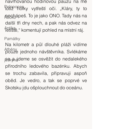
navrhovanou hodinovou pauzu na mě 
Pelopones
totiž holky vytřeští oči. „Kláry, ty to 
nechápeš. To je jako ONO. Tady nás na 
Řecko
další tři dny nech, a pak nás odvez na 
Antika
letiště,“ komentují pohled na místní ráj.
Památky
Na kilometr a půl dlouhé pláži vidíme 
Athény
pouze jednoho návštěvníka. Svlékáme 
se a jdeme se osvěžit do nedalekého 
jeskyně
přírodního ledového bazénku. Abych 
se trochu zabavila, připravuji aspoň 
oběd. Je vedro, a tak se poprvé ve 
Skotsku jdu ošplouchnout do oceánu.