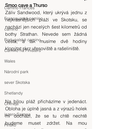
Smoo cave a Thurso
Camino Frances
Záliv Sandwood, který ukrývá jednu z 
Francouzské camino
nejkrásnějších pláží ve Skotsku, se 
nachází jen necelých šest kilometrů od 
camino
bothy Strathan. Nevede sem žádná 
Portugalské camino
cesta, a tak musíme dvě hodiny 
klopýtat skrz vřesoviště a rašeliniště.
Camino na Finisteru
Wales
Národní park
sever Skotska
Shetlandy
Na bílou pláž přicházíme v jedenáct. 
Orkneje
Obloha je úplně jasná a z výrazů holek 
jezero Saimaa
mi dochází, že se tu chtě nechtě 
budeme muset zdržet. Na mou 
Finsko