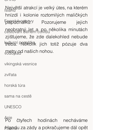
Největší atrakcí je velký útes, na kterém 
Island
hnízdí i kolonie roztomilých maličkých 
Faerské ostrovy
papuchalků. Pozorujeme jejich 
neobratný let a po několika minutách 
cestování během covidu
zjišťujeme, že zde dalekohled nebude 
kulturní památka
třeba. Několik jich totiž pózuje dva 
metry od našich nohou.
vodopád
vikingská vesnice
zvířata
horská túra
sama na cestě
UNESCO
Asie
Po čtyřech hodinách necháváme 
Handu za zády a pokračujeme dál opět 
Filipíny