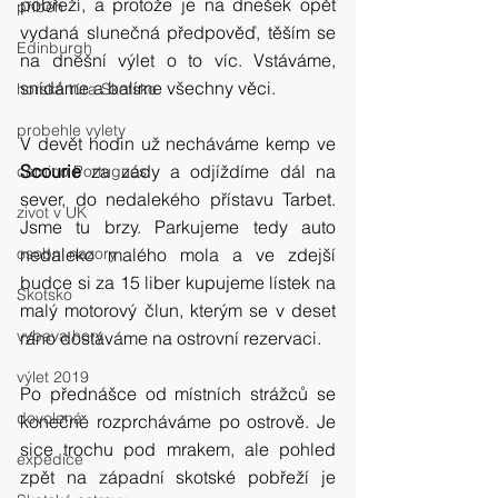
pobřeží, a protože je na dnešek opět 
příběh
vydaná slunečná předpověď, těším se 
Edinburgh
na dnešní výlet o to víc. Vstáváme, 
snídáme a balíme všechny věci.
horská túra Skotsko
probehle vylety
V devět hodin už necháváme kemp ve 
Scourie 
za zády a odjíždíme dál na 
camino Portugues
sever, do nedalekého přístavu Tarbet. 
zivot v UK
Jsme tu brzy. Parkujeme tedy auto 
osobni nazory
nedaleko malého mola a ve zdejší 
budce si za 15 liber kupujeme lístek na 
Skotsko
malý motorový člun, kterým se v deset 
vybava hory
ráno dostáváme na ostrovní rezervaci.
výlet 2019
Po přednášce od místních strážců se 
dovolená
konečně rozprcháváme po ostrově. Je 
sice trochu pod mrakem, ale pohled 
expedice
zpět na západní skotské pobřeží je 