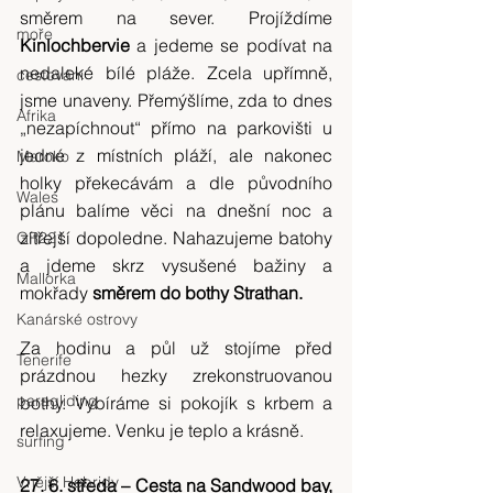
směrem na sever. Projíždíme 
moře
Kinlochbervie 
a jedeme se podívat na 
nedaleké bílé pláže. Zcela upřímně, 
cestování
jsme unaveny. Přemýšlíme, zda to dnes 
Afrika
„nezapíchnout“ přímo na parkovišti u 
jedné z místních pláží, ale nakonec 
Maroko
holky překecávám a dle původního 
Wales
plánu balíme věci na dnešní noc a 
zítřejší dopoledne. Nahazujeme batohy 
GR221
a jdeme skrz vysušené bažiny a 
Mallorka
mokřady 
směrem do bothy Strathan.
Kanárské ostrovy
Za hodinu a půl už stojíme před 
Tenerife
prázdnou hezky zrekonstruovanou 
paragliding
bothy. Vybíráme si pokojík s krbem a 
relaxujeme. Venku je teplo a krásně.
surfing
Vnější Hebridy
27. 6. středa – Cesta na Sandwood bay, 