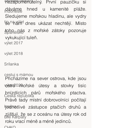
Skotské ostrovy
nezapomenutelný. První pauzičku si 
dáváme hned u kamenité pláže. 
Indonésie
Sledujeme mořskou hladinu, ale vydry 
tip na výlet
se nám dnes ukázat nechtějí. Místo 
toho nás z mořské zátoky pozoruje 
Španělsko
vykukující tuleň.
výlet 2017
výlet 2018
Srílanka
cestuj s mámou
Přicházíme na sever ostrova, kde jsou 
výlet 2020
ostré mořské útesy a stovky tisíc 
hnízdících párů mořského ptactva. 
Česká republika
Právě tady místní dobrovolníci počítají 
krajina
jednotlivé zástupce ptačích druhů a 
zjišťují, že se z oceánu na útesy rok od 
Bílé Karpaty
roku vrací méně a méně jedinců.
CHKO