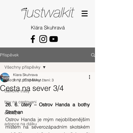
Klára Skuhravá
Příspěvek
Všechny příspěvky
Klara Skuhrava
Všechny příspěvky
9. 12. 2018
Minut čtení: 3
Cesta na sever 3/4
dalkove trasy
tipy na cestovani
26. 6. úterý – Ostrov Handa a bothy 
Strathan
cestopis
Ostrov Handa je mým nejoblíbenějším 
adopce na dálku
místem na severozápadním skotském 