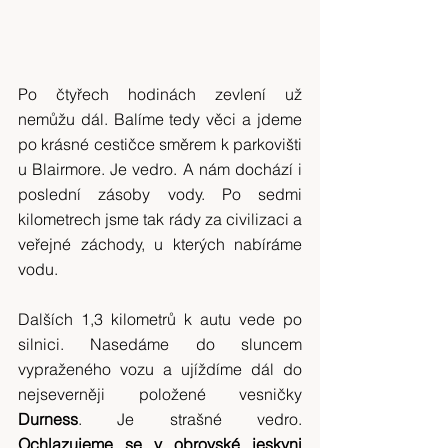
Po čtyřech hodinách zevlení už 
nemůžu dál. Balíme tedy věci a jdeme 
po krásné cestičce směrem k parkovišti 
u Blairmore. Je vedro. A nám dochází i 
poslední zásoby vody. Po sedmi 
kilometrech jsme tak rády za civilizaci a 
veřejné záchody, u kterých nabíráme 
vodu.
Dalších 1,3 kilometrů k autu vede po 
silnici. Nasedáme do sluncem 
vypraženého vozu a ujíždíme dál do 
nejseverněji položené vesničky 
Durness
. Je strašné vedro. 
Ochlazujeme se v obrovské jeskyni 