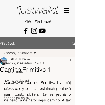
Klára Skuhravá
Příspěvek
Všechny příspěvky
Klara Skuhrava
Všechny příspěvky
11. 12. 2018
Minut čtení: 2
Camino Primitivo 1
dalkove trasy
tipy na cestovani
Absolvovat Camino Primitivo byl můj 
několikaletý sen. Od ostatních poutníků 
cestopis
jsem často slyšela, že se jedná o 
adopce na dálku
nejhezčí a nejnáročnější camino. A tak 