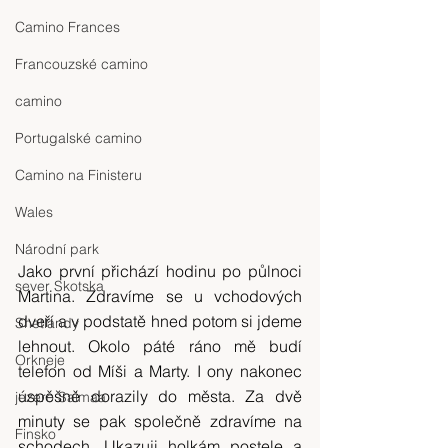
Camino Frances
Francouzské camino
camino
Portugalské camino
Camino na Finisteru
Wales
Národní park
Jako první přichází hodinu po půlnoci 
sever Skotska
Martina. Zdravíme se u vchodových 
dveří a v podstatě hned potom si jdeme 
Shetlandy
lehnout. Okolo páté ráno mě budí 
Orkneje
telefon od Míši a Marty. I ony nakonec 
úspěšně dorazily do města. Za dvě 
jezero Saimaa
minuty se pak společně zdravíme na 
Finsko
schodech. Ukazuji holkám postele a 