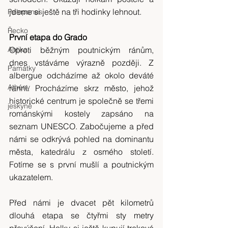
jdeme si ještě na tři hodinky lehnout.
Pelopones
Řecko
První etapa do Grado
Antika
Oproti běžným poutnickým ránům, 
dnes vstáváme výrazně později. Z 
Památky
albergue odcházíme až okolo deváté 
Athény
ranní. Procházíme skrz město, jehož 
historické centrum je společně se třemi 
jeskyně
románskými kostely zapsáno na 
seznam UNESCO. Zabočujeme a před 
námi se odkrývá pohled na dominantu 
města, katedrálu z osmého století. 
Fotíme se s první mušlí a poutnickým 
ukazatelem.
Před námi je dvacet pět kilometrů 
dlouhá etapa se čtyřmi sty metry 