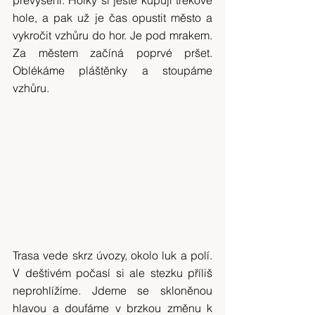
převýšení. Holky si ještě kupují trekové 
hole, a pak už je čas opustit město a 
vykročit vzhůru do hor. Je pod mrakem. 
Za městem začíná poprvé pršet. 
Oblékáme pláštěnky a stoupáme 
vzhůru.
Trasa vede skrz úvozy, okolo luk a polí. 
V deštivém počasí si ale stezku příliš 
neprohlížíme. Jdeme se skloněnou 
hlavou a doufáme v brzkou změnu k 