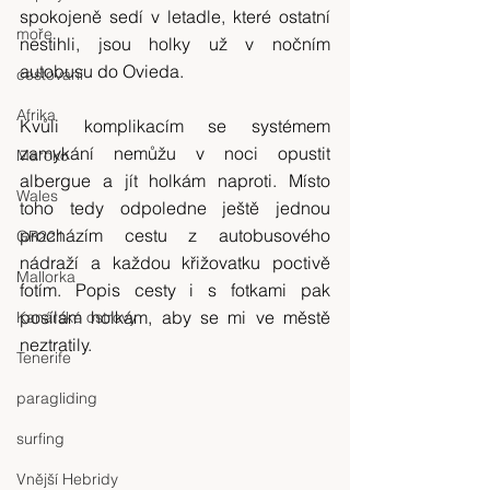
spokojeně sedí v letadle, které ostatní 
moře
nestihli, jsou holky už v nočním 
autobusu do Ovieda.
cestování
Afrika
Kvůli komplikacím se systémem 
zamykání nemůžu v noci opustit 
Maroko
albergue a jít holkám naproti. Místo 
Wales
toho tedy odpoledne ještě jednou 
procházím cestu z autobusového 
GR221
nádraží a každou křižovatku poctivě 
Mallorka
fotím. Popis cesty i s fotkami pak 
posílám holkám, aby se mi ve městě 
Kanárské ostrovy
neztratily.
Tenerife
paragliding
surfing
Vnější Hebridy