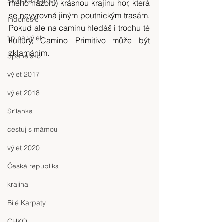
Skotské ostrovy
mého názoru) krásnou krajinu hor, která 
se nevyrovná jiným poutnickým trasám. 
Indonésie
Pokud ale na caminu hledáš i trochu té 
tip na výlet
kultury, Camino Primitivo může být 
zklamáním.
Španělsko
výlet 2017
výlet 2018
Srílanka
cestuj s mámou
výlet 2020
Česká republika
krajina
Bílé Karpaty
CHKO