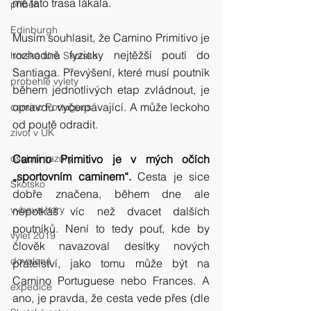
mě tato trasa lákala.
příběh
Edinburgh
Musím souhlasit, že Camino Primitivo je 
rozhodně fyzicky nejtěžší poutí do 
horská túra Skotsko
Santiaga. Převýšení, které musí poutník 
probehle vylety
během jednotlivých etap zvládnout, je 
opravdu vyčerpávající. A může leckoho 
camino Portugues
od poutě odradit.
zivot v UK
osobni nazory
Camino Primitivo je v mých očích 
„sportovním caminem“. 
Cesta je sice 
Skotsko
dobře značena, během dne ale 
vybava hory
nepotkáš víc než dvacet dalších 
poutníků. Není to tedy pouť, kde by 
výlet 2019
člověk navazoval desítky nových 
dovolená
přátelství, jako tomu může být na 
Camino Portuguese nebo Frances. A 
expedice
ano, je pravda, že cesta vede přes (dle 