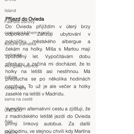
Island
Příjezd do Ovieda
Faerské ostrovy
Do Ovieda přijíždím v úterý brzy 
cestování během covidu
odpoledne. Zařizuji ubytování v 
pokojíčku městského albergue a 
kulturní památka
čekám na holky. Míša s Martou mají 
vodopád
zpožděný let. Vypočítávám dobu 
přestupu a začíná mi docházet, že to 
vikingská vesnice
holky na letišti asi nestihnou. Má 
zvířata
předtucha se po několika hodinách 
naplňuje. To už je ale večer a holky 
horská túra
zaseklé na letišti v Madridu.
sama na cestě
Vymýšlím alternativní cestu a zjišťuji, že 
UNESCO
z madridského letiště jezdí do Ovieda 
Asie
přímý linkový autobus. Za další 
půlhodinu, ve stejnou chvíli kdy Martina 
Filipíny