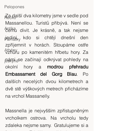
Pelopones
Za další dva kilometry jsme v sedle pod 
Řecko
Massanellou. Turistů přibývá. Není se 
Antika
čemu divit. Je krásně, a tak nejsme 
jediní, kdo si chtějí dnešní den 
Památky
zpříjemnit v horách. Stoupáme ostře 
Athény
vzhůru po kamenitém hřbetu hory. Za 
námi se začínají odkrývat pohledy na 
jeskyně
okolní hory a 
modrou přehradu 
Embassament del Gorg Blau
. Po 
dalších necelých dvou kilometrech a 
dvě stě výškových metrech přicházíme 
na vrchol Massanelly.
Massnella je nejvyšším zpřístupněným 
vrcholkem ostrova. Na vrcholu tedy 
zdaleka nejsme samy.  Gratulujeme si a 