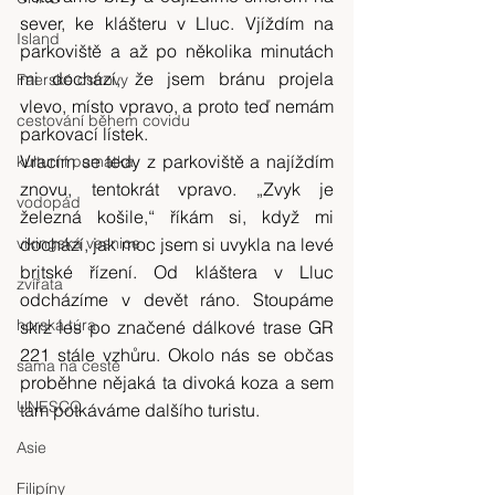
sever, ke klášteru v Lluc. Vjíždím na 
Island
parkoviště a až po několika minutách 
mi dochází, že jsem bránu projela 
Faerské ostrovy
vlevo, místo vpravo, a proto teď nemám 
cestování během covidu
parkovací lístek.
Vracím se tedy z parkoviště a najíždím 
kulturní památka
znovu, tentokrát vpravo. „Zvyk je 
vodopád
železná košile,“ říkám si, když mi 
vikingská vesnice
dochází, jak moc jsem si uvykla na levé 
britské řízení. Od kláštera v Lluc 
zvířata
odcházíme v devět ráno. Stoupáme 
horská túra
skrz les po značené dálkové trase GR 
221 stále vzhůru. Okolo nás se občas 
sama na cestě
proběhne nějaká ta divoká koza a sem 
UNESCO
tam potkáváme dalšího turistu.
Asie
Filipíny