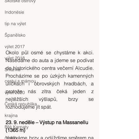
Skotské ostrovy
Indonésie
tip na výlet
Španělsko
výlet 2017
Okolo půl osmé se chystáme k akci. 
výlet 2018
Nasedáme do auta a jdeme se podívat 
do historického centra večerní Alcudie. 
Srílanka
Procházíme se po úzkých kamenných 
cestuj s mámou
uličkách i obrovských hradbách, a 
protože nás zítra čeká jeden z 
výlet 2020
nejtěžších výšlapů, brzy se 
Česká republika
rozhodujeme jít spát.
krajina
23. 9. neděle – Výstup na Massanellu 
Bílé Karpaty
(1365 m)
Vstáváme brzy a odjíždíme směrem na 
CHKO