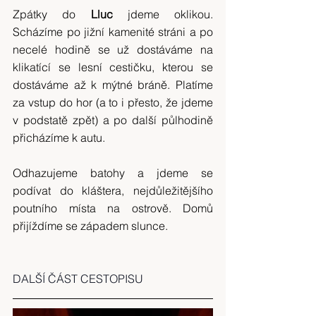
Zpátky do 
Lluc 
jdeme oklikou. 
Scházíme po jižní kamenité stráni a po 
necelé hodině se už dostáváme na 
klikatící se lesní cestičku, kterou se 
dostáváme až k mýtné bráně. Platíme 
za vstup do hor (a to i přesto, že jdeme 
v podstatě zpět) a po další půlhodině 
přicházíme k autu.
Odhazujeme batohy a jdeme se 
podívat do kláštera, nejdůležitějšího 
poutního místa na ostrově. Domů 
přijíždíme se západem slunce.
DALŠÍ ČÁST CESTOPISU