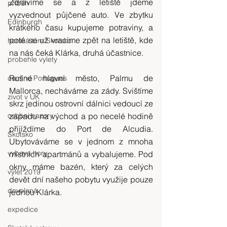
Zdravíme se a z letiště jdeme 
příběh
vyzvednout půjčené auto. Ve zbytku 
Edinburgh
krátkého času kupujeme potraviny, a 
poté se už vracíme zpět na letiště, kde 
horská túra Skotsko
na nás čeká Klárka, druhá účastnice.
probehle vylety
Rušné hlavní město, Palmu de 
camino Portugues
Mallorca, necháváme za zády. Svištíme 
zivot v UK
skrz jedinou ostrovní dálnici vedoucí ze 
osobni nazory
západu na východ a po necelé hodině 
přijíždíme do Port de Alcudia. 
Skotsko
Ubytováváme se v jednom z mnoha 
vybava hory
místních apartmánů a vybalujeme. Pod 
okny máme bazén, který za celých 
výlet 2019
devět dní našeho pobytu využije pouze 
dovolená
jednou Klárka.
expedice