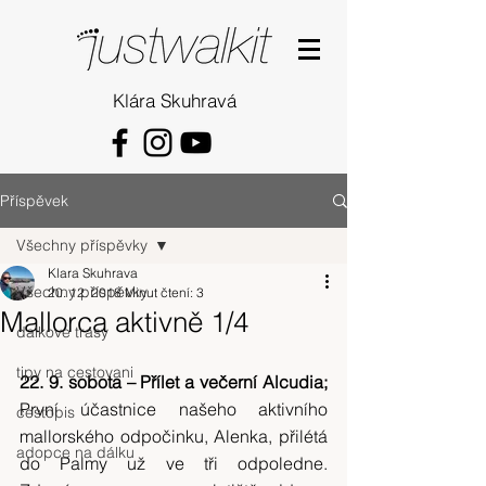
Klára Skuhravá
Příspěvek
Všechny příspěvky
Klara Skuhrava
Všechny příspěvky
20. 12. 2018
Minut čtení: 3
Mallorca aktivně 1/4
dalkove trasy
tipy na cestovani
22. 9. sobota – Přílet a večerní Alcudia; 
První účastnice našeho aktivního 
cestopis
mallorského odpočinku, Alenka, přilétá 
adopce na dálku
do Palmy už ve tři odpoledne. 