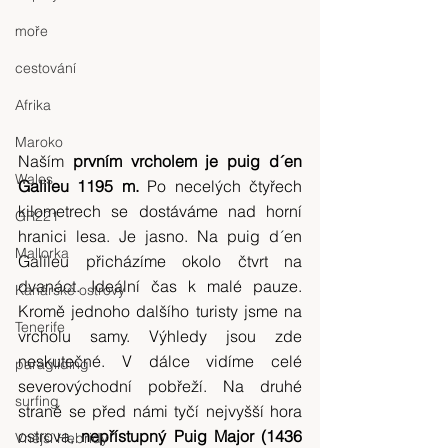
moře
cestování
Afrika
Maroko
Naším 
prvním vrcholem je puig d´en 
Wales
Galileu 1195 m.
 Po necelých čtyřech 
kilometrech se dostáváme nad horní 
GR221
hranici lesa. Je jasno. Na puig d´en 
Mallorka
Galileu přicházíme okolo čtvrt na 
dvanáct. Ideální čas k malé pauze. 
Kanárské ostrovy
Kromě jednoho dalšího turisty jsme na 
Tenerife
vrcholu samy. Výhledy jsou zde 
neskutečné. V dálce vidíme celé 
paragliding
severovýchodní pobřeží. Na druhé 
surfing
straně se před námi tyčí nejvyšší hora 
ostrova, 
nepřístupný Puig Major (1436 
Vnější Hebridy