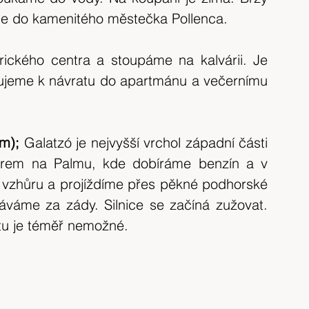
íme do kamenitého městečka Pollenca.
ického centra a stoupáme na kalvárii. Je 
ujeme k návratu do apartmánu a večernímu 
m); 
Galatzó je nejvyšší vrchol západní části 
ěrem na Palmu, kde dobíráme benzín a v 
vzhůru a projíždíme přes pěkné podhorské 
áváme za zády. Silnice se začíná zužovat. 
tu je téměř nemožné.