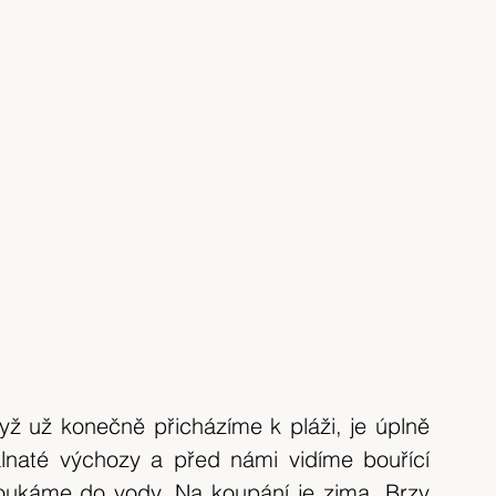
yž už konečně přicházíme k pláži, je úplně 
naté výchozy a před námi vidíme bouřící 
ukáme do vody. Na koupání je zima. Brzy 