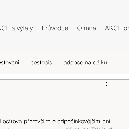
CE a výlety
Průvodce
O mně
AKCE pr
estovani
cestopis
adopce na dálku
probehle vylety
camino Portugues
vybava hory
výlet 2019
dovolená
l ostrova přemýšlím o odpočinkovějším dni. 