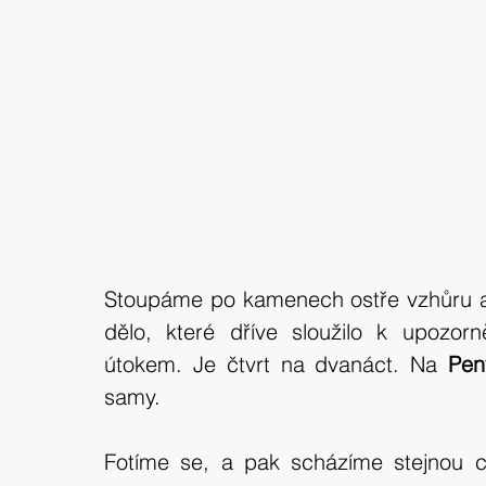
Stoupáme po kamenech ostře vzhůru a b
dělo, které dříve sloužilo k upozor
útokem. Je čtvrt na dvanáct. Na
 Pen
samy.
Fotíme se, a pak scházíme stejnou ce