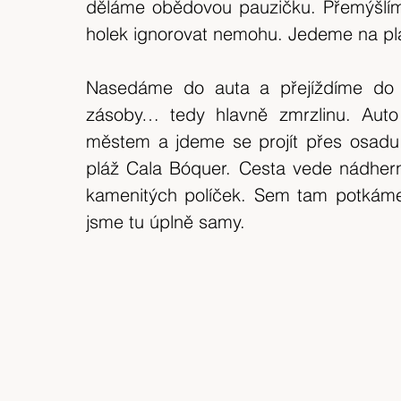
děláme obědovou pauzičku. Přemýšlím k
holek ignorovat nemohu. Jedeme na pl
Nasedáme do auta a přejíždíme do 
zásoby… tedy hlavně zmrzlinu. Auto
městem a jdeme se projít přes osadu 
pláž Cala Bóquer. Cesta vede nádherno
kamenitých políček. Sem tam potkáme n
jsme tu úplně samy.