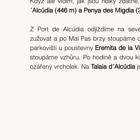
Když ale vidím, jak jsou holky zdatné
expedice
Skotské ostrovy
Indonésie
´Alcúdia (446 m) a Penya des Migdia (
výlet 2018
Srílanka
cestuj s mámou
Z Port de Alcúdia odjíždíme na seve
zužovat a po Mal Pas brzy stoupáme o
parkovišti u poustevny 
Eremita de la Vi
Bílé Karpaty
CHKO
Island
stoupáme vzhůru. Po hodině a dvou ki
ozářený vrcholek. Na 
Talaia d´Alcúdia
 