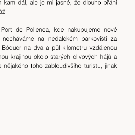
am dál, ale je mi jasné, že dlouho přání 
áž.
Port de Pollenca, kde nakupujeme nové 
 necháváme na nedalekém parkovišti za 
Bóquer na dva a půl kilometru vzdálenou 
u krajinou okolo starých olivových hájů a 
ějakého toho zabloudivšího turistu, jinak 