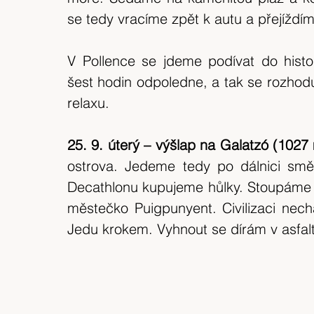
se tedy vracíme zpět k autu a přejížd
V Pollence se jdeme podívat do histor
šest hodin odpoledne, a tak se rozhod
relaxu.
25. 9. úterý – výšlap na Galatzó (1027 
ostrova. Jedeme tedy po dálnici sm
Decathlonu kupujeme hůlky. Stoupáme 
městečko Puigpunyent. Civilizaci nech
Jedu krokem. Vyhnout se dírám v asfal