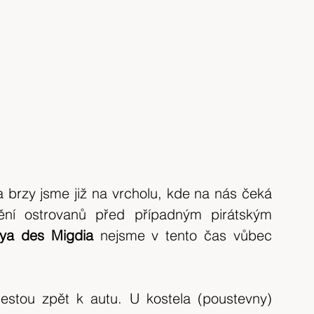
rzy jsme již na vrcholu, kde na nás čeká 
nění ostrovanů před případným pirátským 
ya des Migdia
 nejsme v tento čas vůbec 
stou zpět k autu. U kostela (poustevny) 