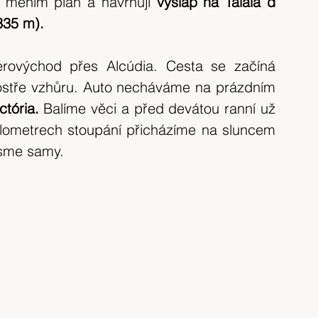
, měním plán a navrhuji 
výšlap na Talaia d
tip na výlet
Španělsko
výlet 2017
335 m).
výlet 2020
Česká republika
krajina
rovýchod přes Alcúdia. Cesta se začíná 
stře vzhůru. Auto necháváme na prázdním 
ctória. 
Balíme věci a před devátou ranní už 
lometrech stoupání přicházíme na sluncem 
jsme samy.