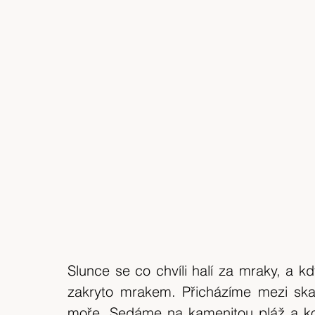
Slunce se co chvíli halí za mraky, a kd
zakryto mrakem. Přicházíme mezi skal
moře. Sedáme na kamenitou pláž a ko