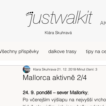
AK
Klára Skuhravá
Všechny příspěvky
dalkove trasy
tipy na c
příběh
Edinburgh
Klara Skuhrava
21. 12. 2018
horská túra Skotsko
Minut čtení: 3
Mallorca aktivně 2/4
zivot v UK
osobni nazory
Skotsko
24. 9. pondělí – sever Mallorky
;
Po včerejším výšlapu na nejvyšší vrcho