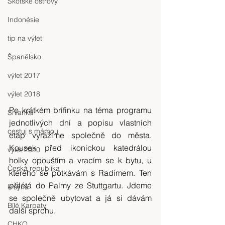
Skotské ostrovy
Indonésie
tip na výlet
Španělsko
výlet 2017
výlet 2018
Po krátkém brífinku na téma programu 
Srílanka
jednotlivých dní a popisu vlastních 
cestuj s mámou
etap vyrážíme společně do města. 
Kousek před ikonickou katedrálou 
výlet 2020
holky opouštím a vracím se k bytu, u 
Česká republika
kterého se potkávám s Radimem. Ten 
přilétá do Palmy ze Stuttgartu. Jdeme 
krajina
se společně ubytovat a já si dávám 
Bílé Karpaty
další sprchu.
CHKO