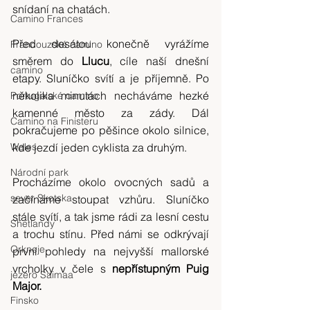
snídaní na chatách.
Camino Frances
Před desátou konečně vyrážíme 
Francouzské camino
směrem do 
Llucu
, cíle naší dnešní 
camino
etapy. Sluníčko svítí a je příjemně. Po 
několika minutách necháváme hezké 
Portugalské camino
kamenné město za zády. Dál 
Camino na Finisteru
pokračujeme po pěšince okolo silnice, 
Wales
kde jezdí jeden cyklista za druhým.
Národní park
Procházíme okolo ovocných sadů a 
sever Skotska
začínáme stoupat vzhůru. Sluníčko 
stále svítí, a tak jsme rádi za lesní cestu 
Shetlandy
a trochu stínu. Před námi se odkrývají 
Orkneje
první pohledy na nejvyšší mallorské 
vrcholky v čele s 
nepřístupným Puig 
jezero Saimaa
Major.
Finsko