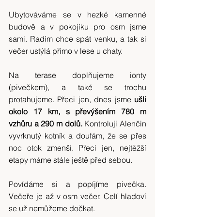
Ubytováváme se v hezké kamenné 
budově a v pokojíku pro osm jsme 
sami. Radim chce spát venku, a tak si 
večer ustýlá přímo v lese u chaty.
Na terase doplňujeme ionty 
(pivečkem), a také se trochu 
protahujeme. Přeci jen, dnes jsme 
ušli 
okolo 17 km, s převýšením 780 m 
vzhůru a 290 m dolů. 
Kontroluji Alenčin 
vyvrknutý kotník a doufám, že se přes 
noc otok zmenší. Přeci jen, nejtěžší 
etapy máme stále ještě před sebou.
Povídáme si a popíjíme pivečka. 
Večeře je až v osm večer. Celí hladoví 
se už nemůžeme dočkat.