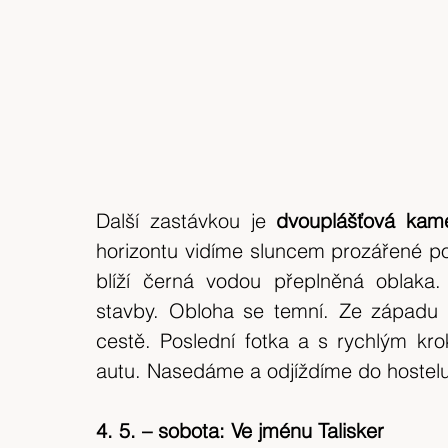
Další zastávkou je 
dvouplášťová kam
horizontu vidíme sluncem prozářené poh
blíží černá vodou přeplněná oblaka
stavby. Obloha se temní. Ze západu se
cestě. Poslední fotka a s rychlým kr
autu. Nasedáme a odjíždíme do hostel
4. 5. – sobota: Ve jménu Talisker