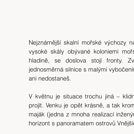
Nejznámější skalní mořské výchozy na
vysoké skály obývané koloniemi mořsk
hladině, se doslova stojí fronty. 
jednosměrná silnice s malými vybočením
ani nedostaneš.
V květnu je situace trochu jiná – klid
projít. Venku je opět krásně, a tak kro
maják (jedna z mnoha realizací inžený
horizont s panoramatem ostrovů Vnější