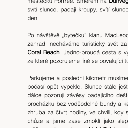
městečku Portree. Směrem na 
Dunveg
expedice
Skotské ostrovy
Indonésie
svítí slunce, padají kroupy, svítí slunc
den.
výlet 2018
Srílanka
cestuj s mámou
Po návštěvě „bytečku“ klanu MacLeodů
zahrad, necháváme turistický svět z
Bílé Karpaty
CHKO
Island
Coral Beach
. Jedno-proudá cesta s vyb
ze které pozorujeme líně se povalující t
Parkujeme a poslední kilometr musíme 
počasí opět vypeklo. Slunce stále ješt
dálce pozoruji závěsy padajícího dešt
procházku bez voděodolné bundy a kalh
zhruba za čtvrt hodiny, ve chvíli, kdy
chůze a jsme zase zmoklí jako slep