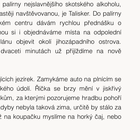
alírny nejslavnějšího skotského alkoholu, 
stěji navštěvovanou, je Talisker. Do palírny 
ckém centru dávám rychlou přednášku o 
ou si i objednáváme místa na odpolední 
u objevit okolí jihozápadního ostrova. 
aceti minutách už přijíždíme na nově 
ících jezírek. Zamykáme auto na plnícím se 
ého údolí. Říčka se brzy mění v jiskřivý 
rkům, za kterými pozorujeme hradbu pohoří 
 Kdyby nebyla taková zima, určitě by stálo za 
ž na koupačku myslíme na horký čaj, nebo 