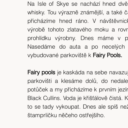
Na Isle of Skye se nachází hned dvě p
whisky. Tou výrazně známější, a také ča
přicházíme hned ráno. V návštěvni
výrobě tohoto zlatavého moku a rovn
prohlídku výrobny. Dnes máme v plán
Nasedáme do auta a po necelých dv
vybudované parkoviště k
 Fairy Pools.
Fairy pools 
je kaskáda na sebe navazuj
parkovišti a klesáme dolů, do nedalek
potůček a my přicházíme k prvním jezí
Black Cullins. Voda je křišťálově čistá.
to se tady vykoupat. Dnes ale spíš ne
štamprličku něčeho ostřejšího.