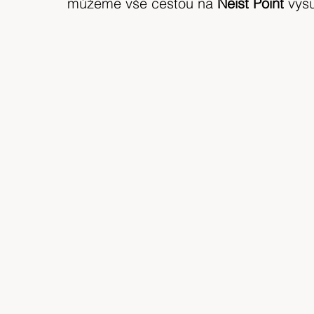
můžeme vše cestou na 
Neist Point 
vysu