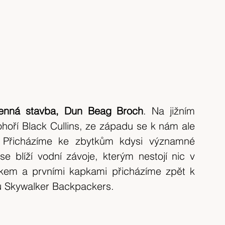
enná stavba, Dun Beag Broch
. Na jižním 
oří Black Cullins, ze západu se k nám ale 
. Přicházíme ke zbytkům kdysi významné 
 blíží vodní závoje, kterým nestojí nic v 
okem a prvními kapkami přicházíme zpět k 
u Skywalker Backpackers.