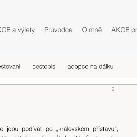
CE a výlety
Průvodce
O mně
AKCE pr
estovani
cestopis
adopce na dálku
probehle vylety
camino Portugues
vybava hory
výlet 2019
dovolená
jdou podívat po „královském přístavu“, 