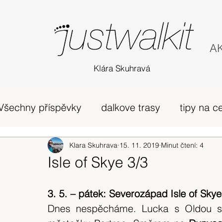
AK
Klára Skuhravá
Všechny příspěvky
dalkove trasy
tipy na c
příběh
Edinburgh
Klara Skuhrava
15. 11. 2019
horská túra Skotsko
Minut čtení: 4
Isle of Skye 3/3
zivot v UK
osobni nazory
Skotsko
3. 5. – pátek: Severozápad Isle of Skye
Dnes nespěcháme. Lucka s Oldou se 