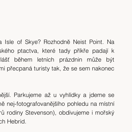
 Isle of Skye? Rozhodně Neist Point. Na 
ého ptactva, které tady příkře padají k 
Zvlášť během letních prázdnin může být 
i přecpaná turisty tak, že se sem nakonec 
nější. Parkujeme až u vyhlídky a jdeme se 
mě nej-fotografovanějšího pohledu na místní 
rů rodiny Stevenson), obdivujeme i mořský 
ch Hebrid.