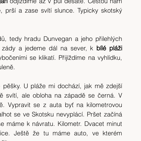
an 
odjíždíme až v půl desáté. Cestou nám 
tip na výlet
Španělsko
výlet 2017
e, prší a zase svítí slunce. Typicky skotský 
výlet 2020
Česká republika
krajina
, tedy hradu Dunvegan a jeho přilehlých 
a zády a jedeme dál na sever, k 
bílé pláži 
očeními se klikatí. Přijíždíme na vyhlídku, 
uleně.
pěšky. U pláže mi dochází, jak mě zdejší 
ě svítí, ale obloha na západě se černá. V 
ě. Vypravit se z auta byť na kilometrovou 
ot se ve Skotsku nevyplácí. Pršet začíná 
 se máme k návratu. Kilometr. Dvacet minut 
ice. Ještě že tu máme auto, ve kterém 